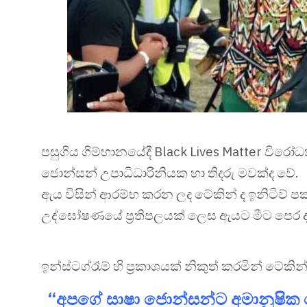
පසුගිය ගිම්හානයේදී Black Lives Matter විරෝධතා
ජොන්සන් උපාධිධාරිනියක හා තිදරු මවක්ද වේ.
ඇය විසින් ආරම්භ කරන ලද ටේකින් ද ඉනිටිව් පක
උද්ඝෝෂණයේ ප්‍රතිපලයක් ලෙස ඇයට මීට පෙර 
ඉන්ස්ටග්රෑම් හි ප්‍රකාශයක් නිකුත් කරමින් ටේකි
“අපගේ සාෂා ජොන්සන්ට අමානුෂික 