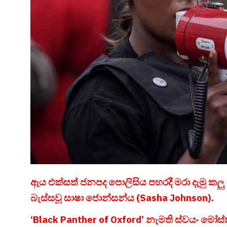
ඇය එක්සත් ජනපද පොලිසිය පහරදී මරා දැමු කලු 
බැස්සවූ සාෂා ජොන්සන්ය (Sasha Johnson).
‘Black Panther of Oxford’ නැමති ස්වයං මෝස්