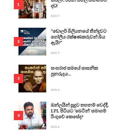
1
දඩ!
AUG 7
“ඩොලර් බිලියනයේ තීන්දුවට
ගෝලීය රක්ෂණකරුවන් බිය
2
ඇයි?”
AUG 7
සංඝරාජ සමයේ ශාසනික
පුනරුදය...
3
AUG 6
ඔන්ලයින් සූදුව තහනම් වෙද්දී,
LPL පිටියට ‘බෙටින්’ සමාගම්
4
රිංගුවේ කෙසේද?
AUG 6