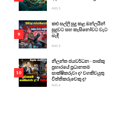
AUG 5
කළු සල්ලි සුදු කළ ඔන්ලයින්
සූදුවට සහ කැසිනෝවට වැට
9
බැඳි
AUG 5
නිලන්ත ජයවර්ධන - පාස්කු
ප්‍රහාරයේ ප්‍රධානතම
සාක්ෂිකරුවා ද? වගකිවයුතු
10
විත්තිකරුවෙකු ද?
AUG 4