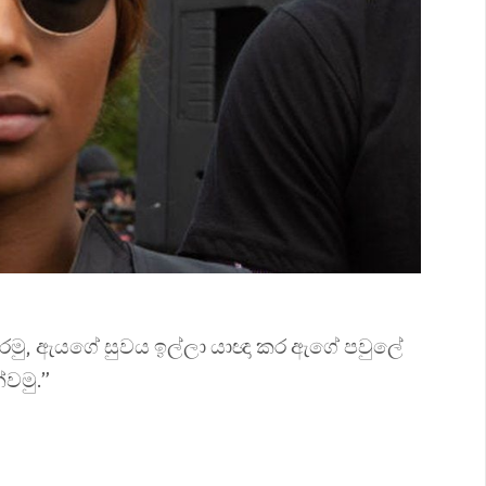
කරමු, ඇයගේ සුවය ඉල්ලා යාඥා කර ඇගේ පවුලේ
වමු.”