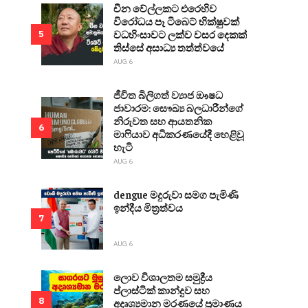
චීන වේල්ලකට එරෙහිව
විරෝධය පෑ ටිබෙට් භික්ෂුවක්
වධහිංසාවට ලක්ව වසර දෙකක්
5
තිස්සේ අසාධ්‍ය තත්ත්වයේ
AUG 6
ජීවිත බිලිගත් ව්‍යාජ ඖෂධ
ජාවාරම: සෞඛ්‍ය බලධාරීන්ගේ
නිරුවත සහ ආයතනික
6
මාෆියාව අධිකරණයේදී හෙළිවූ
හැටි
AUG 6
dengue මදුරුවා සමග පැමිණි
ඉන්දීය මිත්‍රත්වය
7
AUG 6
ලොව විශාලතම සමුද්‍රීය
ප්ලාස්ටික් කාන්දුව සහ
8
අදෘශ්‍යමාන මරණයේ ප්‍රමාණය