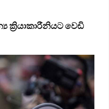
්‍ය ක්‍රියාකාරීනියට වෙඩි