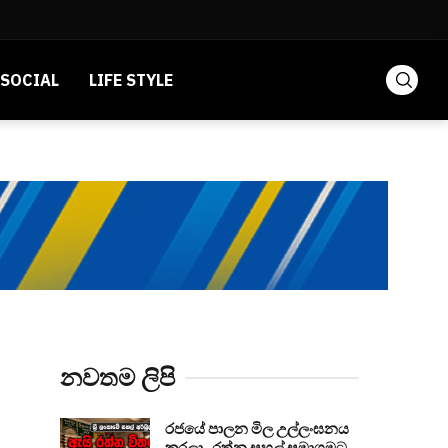
SOCIAL
LIFE STYLE
නවතම ලිපි
රජයේ පාලන මිල උල්ලංඝනය
කරලා.. රත්න සහල් සමාගමට