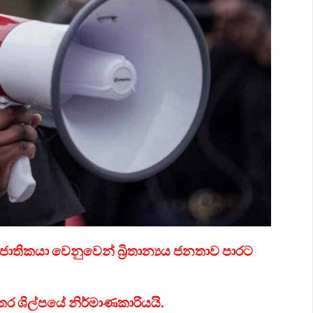
ජාතිකයා වෙනුවෙන් බ්‍රිතාන්‍යය ජනතාව පාරට
තර ශිල්පයේ නිර්මාණකාරියයි.