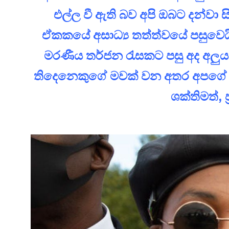
එල්ල වී ඇති බව අපි ඔබට දන්වා ස
ඒකකයේ අසාධ්‍ය තත්ත්වයේ පසුවෙයි
මරණීය තර්ජන රැසකට පසු අද අලුයම ම
තිදෙනෙකුගේ මවක් වන අතර අපගේ ජ
ශක්තිමත්, ප