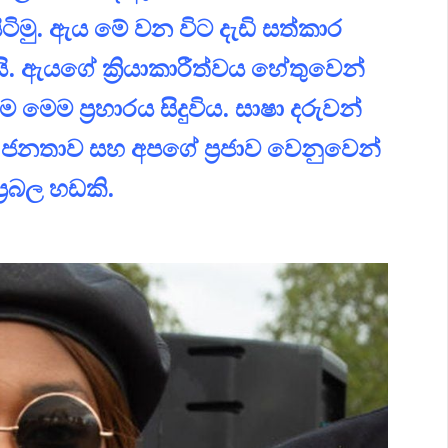
ිටිමු. ඇය මේ වන විට දැඩි සත්කාර
. ඇයගේ ක්‍රියාකාරීත්වය හේතුවෙන්
ෙම ප්‍රහාරය සිදුවිය. සාෂා දරුවන්
නතාව සහ අපගේ ප්‍රජාව වෙනුවෙන්
්‍රබල හඩකි.