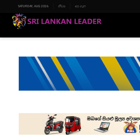
SATURDAY, AUG 2026
නිවස
අප ගැන