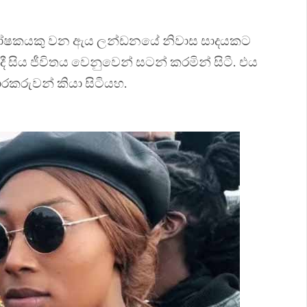
ටර් උද්ඝෝෂකයකු වන ඇය ලන්ඩනයේ නිවාස සාදයකට
 සිය ජීවිතය වෙනුවෙන් සටන් කරමින් සිටී. එය
ාරකරුවන් කියා සිටියහ.