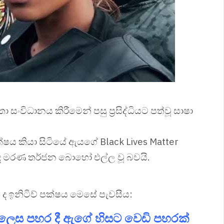
 සංවිධානය කිරීමෙන් පසු ප්‍රසිද්ධියට පත්වූ සාෂා
්ෂය කියා සිටියේ ඇයගේ Black Lives Matter
ද මරණ තර්ජන බොහෝ එල්ල වූ බවයි.
න් ද ඉනිටිව් පක්ෂය මෙසේ පැවසීය:
ලෙස පහර දී ඇගේ හිසට වෙඩි පහරක්