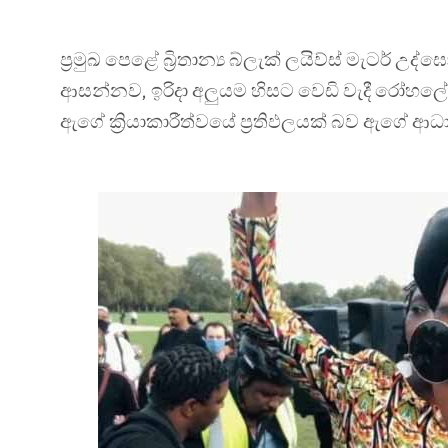
ප්‍රමුඛ පෙළේ බ්‍රිතාන්‍ය බ්ලැක් ලයිව්ස් මැ
ආසන්නව, ඉරිදා අලුයම හිසට වෙඩි වැදී රෝහලේදී
ඇගේ ක්‍රියාකාරීත්වයේ ප්‍රතිඵලයක් බව ඇගේ ආධ