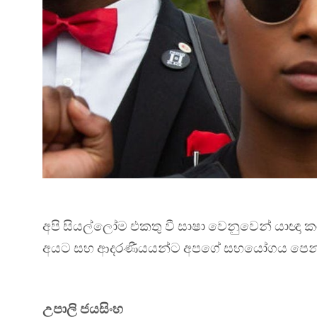
අපි සියල්ලෝම එකතු වී සාෂා වෙනුවෙන් යාඥා 
අයට සහ ආදරණීයයන්ට අපගේ සහයෝගය පෙන්
උපාලි ජයසිංහ