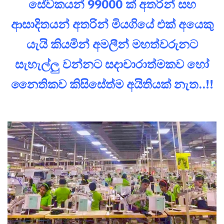
සේවකයන් 99000 ක් අතරින් සහ
ආසාදිතයන් අතරින් මියගියේ එක් අයෙකු
යැයි කියමින් අමලීන් මහත්වරුනට
සැහැල්ලු වන්නට සදාචාරාත්මකව හෝ
නෛතිකව කිසිසේත්ම අයිතියක් නැත..!!