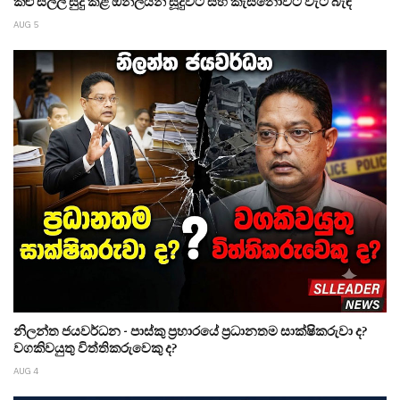
කළු සල්ලි සුදු කළ ඔන්ලයින් සූදුවට සහ කැසිනෝවට වැට බැඳි
AUG 5
නිලන්ත ජයවර්ධන - පාස්කු ප්‍රහාරයේ ප්‍රධානතම සාක්ෂිකරුවා ද?
වගකිවයුතු විත්තිකරුවෙකු ද?
AUG 4