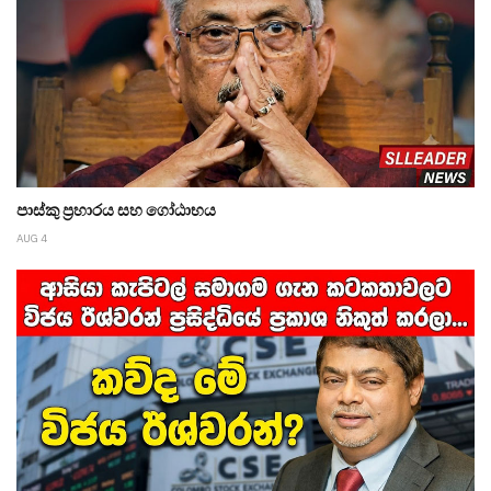
පාස්කු ප්‍රහාරය සහ ගෝඨාභය
AUG 4