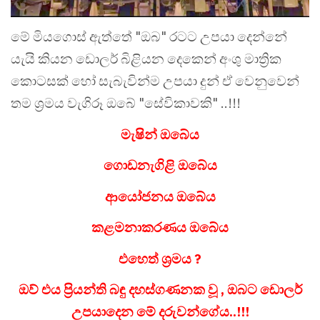
මේ මියගොස් ඇත්තේ "ඔබ" රටට උපයා දෙන්නේ
යැයි කියන ඩොලර් බිළියන දෙකෙන් අංශු මාත්‍රික
කොටසක් හෝ සැබැවින්ම උපයා දුන් ඒ වෙනුවෙන්
තම ශ්‍රමය වැගිරූ ඔබේ "සේවිකාවකි" ..!!!
මැෂින් ඔබේය
ගොඩනැගිළි ඔබේය
ආයෝජනය ඔබේය
කළමනාකරණය ඔබේය
එහෙත් ශ්‍රමය ?
ඔව් එය ප්‍රියන්ති බඳු දහස්ගණනක වූ , ඔබට ඩොලර්
උපයාදෙන මේ දරුවන්ගේය..!!!