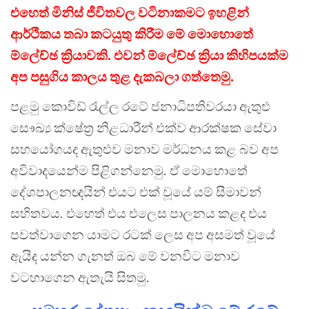
එහෙත් මිනිස් ජීවිතවල වටිනාකමට ඉහළින්
ආර්ථිකය තබා කටයුතු කිරීම මේ මොහොතේ
ම්ලේච්ඡ ක්‍රියාවකි. එවන් ම්ලේච්ඡ ක්‍රියා කිහිපයක්ම
අප පසුගිය කාලය තුළ දැකබලා ගත්තෙමු.
පළමු කොවිඩ් රැල්ල රටේ ජනාධිපතිවරයා ඇතුළු
සෞඛ්‍ය ක්ෂේත්‍ර නිළධාරීන් එක්ව ආරක්ෂක සේවා
සහයෝගයද ඇතුළුව මනාව මර්ධනය කළ බව අප
අවිවාදයෙන්ම පිළිගන්නෙමු. ඒ මොහොතේ
දේශපාලනඥයින් එයට එක් වූයේ යම් සීමාවන්
සහිතවය. එහෙත් එය එලෙස පාලනය කළද එය
පවත්වාගෙන යාමට රටක් ලෙස අප අසමත් වූයේ
ඇයිද යන්න ගැනත් ඔබ මේ වනවිට මනාව
වටහාගෙන ඇතැයි සිතමු.