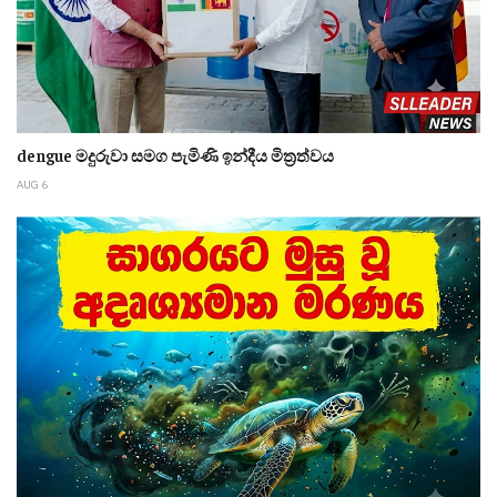
dengue මදුරුවා සමග පැමිණි ඉන්දීය මිත්‍රත්වය
AUG 6