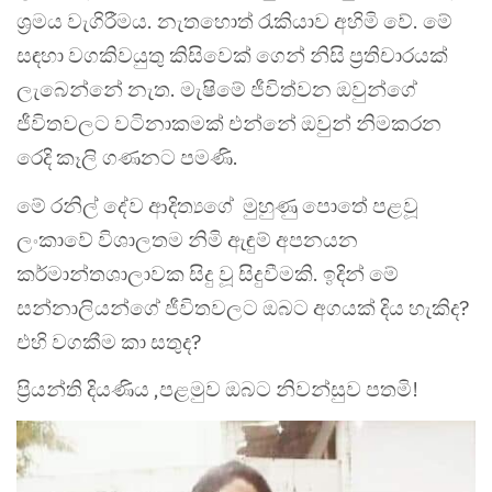
ශ්‍රමය වැගිරීමය. නැතහොත් රැකියාව අහිමි වේ. මේ
සඳහා වගකිවයුතු කිසිවෙක් ගෙන් නිසි ප්‍රතිචාරයක්
ලැබෙන්නේ නැත. මැෂිමේ ජීවිත්වන ඔවුන්ගේ
ජීවිතවලට වටිනාකමක් එන්නේ ඔවුන් නිමකරන
රෙදි කෑලි ගණනට පමණි.
මේ රනිල් දේව ආදිත්‍යගේ මුහුණු පොතේ පළවූ
ලංකාවේ විශාලතම නිමි ඇඳුම් අපනයන
කර්මාන්තශාලාවක සිදු වූ සිදුවීමකි. ඉදින් මේ
සන්නාලියන්ගේ ජීවිතවලට ඔබට අගයක් දිය හැකිද?
එහි වගකීම කා සතුද?
ප්‍රියන්ති දියණිය ,පළමුව ඔබට නිවන්සුව පතමි!