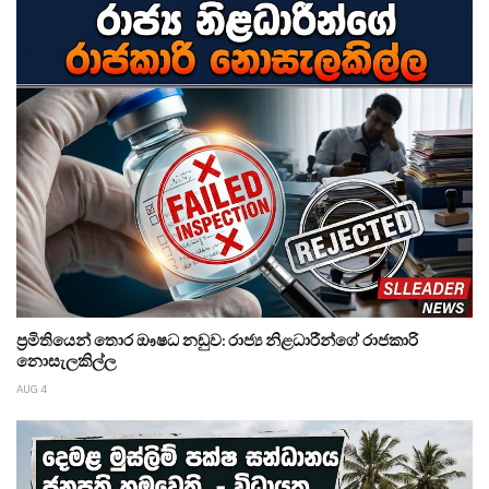
ප්‍රමිතියෙන් තොර ඖෂධ නඩුව: රාජ්‍ය නිළධාරීන්ගේ රාජකාරි
නොසැලකිල්ල
AUG 4