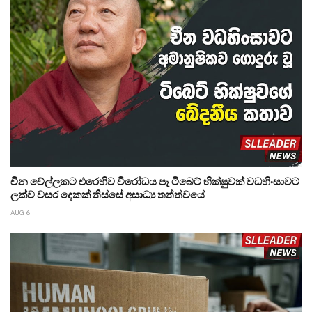
චීන වේල්ලකට එරෙහිව විරෝධය පෑ ටිබෙට් භික්ෂුවක් වධහිංසාවට
ලක්ව වසර දෙකක් තිස්සේ අසාධ්‍ය තත්ත්වයේ
AUG 6