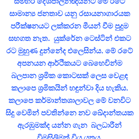
සමහර දේශපාලනඥයින්ට මේ රටේ
සාමාන්‍ය ජනතාව යනු රසායනාගාරයක
පරීක්ෂනයට ලක්කරන මීයන් වීම පුදුම
සහගත නැත. යුක්රේන ටෙස්ටින් එකට
රට මුහුණ දුන්නේද එලෙසින්ය. මේ රටේ
අපනයන ආර්ථිකයට බෙහෙවින්ම
බලපාන ශ්‍රමික කොටසක් ලෙස වෙළඳ
කලාපෙ ශ්‍රමිකයින් හඳුන්වා දිය හැකිය.
කලාපෙ කර්මාන්තශාලාවල මේ වනවිට
සිදු වෙමින් පවතින්නෙ නව ඛේදාන්තයක
ඇරඹුමක්ද යන්න ගැන බලධාරීන්
විමසිලිමත් විය යුතුය.