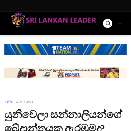
NEWS
27 MAY 2021
යුනිචෙලා සන්නාලියන්ගේ
ඛේදාන්තයක ඇරඹුමද?