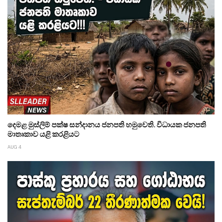
දෙමළ මුස්ලිම් පක්ෂ සන්දානය ජනපති හමුවෙති. විධායක ජනපති
මාතෘකාව යළි කරළියට
AUG 4