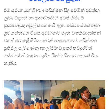
එම ස්ථානයන්හි PCR පරීක්ෂන සිදු වෙමින් පවතින
ක්‍රමවේදයන් හා ආසාධිතයින් ඉවත් කිරීමේ
ක්‍රමවේදයද අවුල් සහගත වී ඇත. සේවයේ යෙදෙන
ශ්‍රමිකයින්ගේ ජීවිත අවධානම ගැන වගකිවයුත්තන්
වගකීමට බැඳී සිටින බවක් නොපෙනේ. පරීක්ෂන
ප්‍රතිඵල පැමිණෙන කාල සීමාව අතර තවදුරටත්
සේවයේ නිරතවන ශ්‍රමිකයින්ට ඔිනෑම දෙයක් විය
හැකිය.