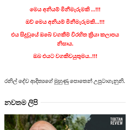
මෙය අනියම් මිනීමැරුමකි ...!!!
ඔව් මෙය අනියම් මිනීමැරුමකි...!!!
එය සිදුවූයේ ඔබේ වගකීම් විරහිත ක්‍රියා කලාපය
නිසාය.
ඔබ එයට වගකිවයුතුමය..!!!
රනිල් දේව ආදිත්‍යගේ මුහුණු පොතෙන් උපුටාගැනුනි.
නවතම ලිපි