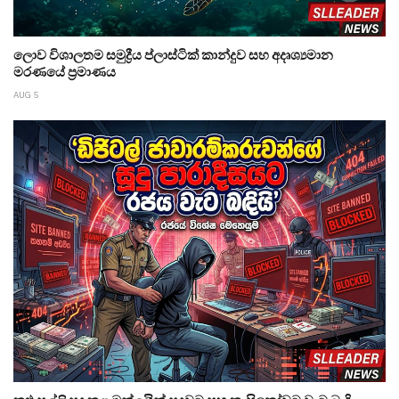
ලොව විශාලතම සමුද්‍රීය ප්ලාස්ටික් කාන්දුව සහ අදෘශ්‍යමාන
මරණයේ ප්‍රමාණය
AUG 5