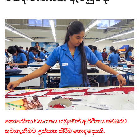
කොරෝනා වසංගතය හමුවේත් ආර්ථිකය සමබරව
තබාගැනීමට උත්සාහ කිරීම හොඳ දෙයකි.