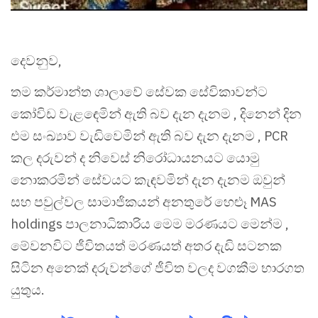
දෙවනුව,
තම කර්මාන්ත ශාලාවේ සේවක සේවිකාවන්ට
කෝවිඩ වැළඳෙමින් ඇති බව දැන දැනම , දිනෙන් දින
එම සංඛ්‍යාව වැඩිවෙමින් ඇති බව දැන දැනම , PCR
කල දරුවන් ද නිවෙස් නිරෝධායනයට යොමු
නොකරමින් සේවයට කැඳවමින් දැන දැනම ඔවුන්
සහ පවුල්වල සාමාජිකයන් අනතුරේ හෙළූ MAS
holdings පාලනාධිකාරිය මෙම මරණයට මෙන්ම ,
මේවනවිට ජීවිතයත් මරණයත් අතර දැඩි සටනක
සිටින අනෙක් දරුවන්ගේ ජීවිත වලද වගකීම භාරගත
යුතුය.