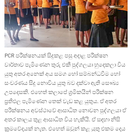
PCR පරීක්ෂනයක් සිදුකළ පසු අදාළ පරීක්ෂන
වාර්තාව පැමිණෙන තුරු එකී පුද්ගලයා හුදෙකලා විය
යුතු අතර අනෙක් අය සමග හෝ සම්බන්ධවීම හෝ
සංචරණය සිදු නොවිය යුතු බව දක්වා ඇති සෞඛ්‍ය
උපදෙසකි. එහෙත් කලාපේ ශ්‍රමිකයින් පරීක්ෂන
ප්‍රතිඵල පැමිණෙන තෙක් වැඩ කළ යුතුය. ඒ අතර
පරීක්ෂනය අවස්ථාවේ ආසාධිත නොවන පුද්ගලයා ඒ
අතර කාලය තුළ ආසාධිත විය හැකියි. ඒ සඳහා නිසි
ක්‍රමවේදයක් නැත. එහෙත් ඔවුන් කළ යුතු එකම දෙය