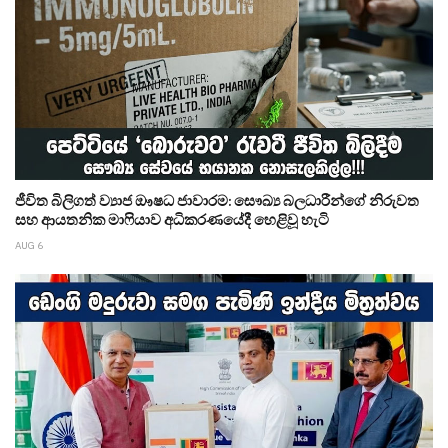
ජීවිත බිලිගත් ව්‍යාජ ඖෂධ ජාවාරම: සෞඛ්‍ය බලධාරීන්ගේ නිරුවත
සහ ආයතනික මාෆියාව අධිකරණයේදී හෙළිවූ හැටි
AUG 6