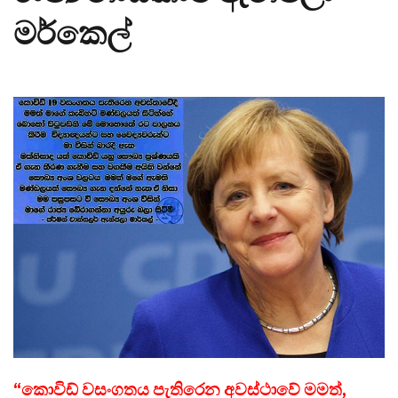
මර්කෙල්
“කොවිඩ් වසංගතය පැතිරෙන අවස්ථාවේ මමත්,