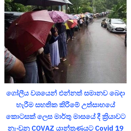
ගෝලීය වශයෙන් එන්නත් සමානව බෙදා
හැරීම සහතික කිරීමේ උත්සාහයේ
කොටසක් ලෙස මාර්තු මාසයේ දී ක්‍රියාවට
නැංවුනු COVAZ යාන්ත්‍රණයට Covid 19