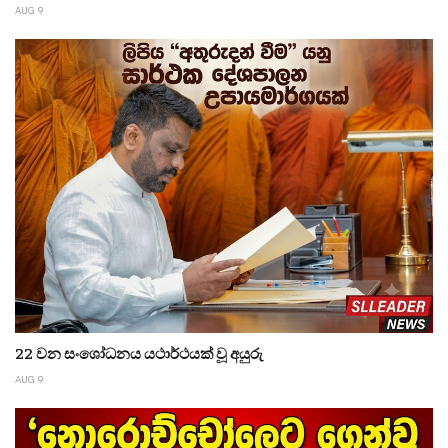
AUG 9
22 වන සංශෝධනය යථාර්ථයක් වූ අයුරු
AUG 9