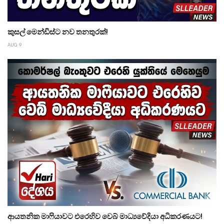
කුසල් මෙන්ඩිස්ට නව තනතුරක්!
AUG 9
ආයතනික මාෆියාවට එරෙහිව වෙබ් මාධ්‍යවේදියා අධිකරණයට!