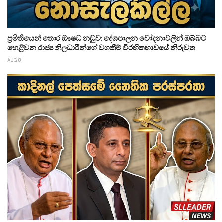
ප්‍රමිතියෙන් තොර ඖෂධ නඩුව: දේශපාලන චෝදනාවලින් ඔබ්බට
හෙළිවන රාජ්‍ය නිලධාරීන්ගේ වගකීම් විරහිතභාවයේ නිරුවත
AUG 8