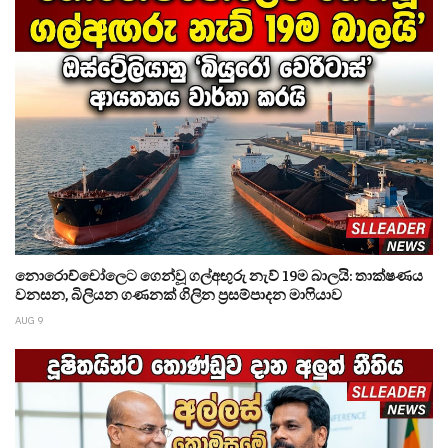
නොරොච්චෝලෙට ගෙන්වූ ගල්අඟුරු නැව් 19ම බාලයි: තාක්ෂණය
වනසන, බිලියන ගණනක් ගිලින ප්‍රසම්පාදන මාෆියාව
AUG 9