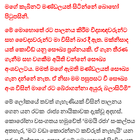
මගේ කැබිනට් මණ්ඩලයත් සිටින්නේ බොහෝ
පිටුපසිනි.
මේ මොහොතේ රට පාලනය කිරීම විද්‍යාඥවරුන්ට
සහ වෛද්‍යවරුන්ට මා විසින් බාර දී ඇත. මක්නිසාද
යත් කොවිඩ් යනු සෞඛ්‍ය ප්‍රශ්නයකි. ඒ ගැන තීරණ
ගැනීම සහ වගකීම අයිති වන්නේ සෞඛ්‍ය
අංශවලටය. මමත් මගේ ඇමති මණ්ඩලයත් සෞඛ්‍ය
ගැන දන්නේ නැත. ඒ නිසා මම පසුපසට වී සෞඛ්‍ය
අංශ විසින් මාගේ රට බේරාගන්නා අයුරු බලාසිටිමි”
මේ ලෝකයේ තවත් ගැහැණියක් විසින් පාලනය
ගෙන යන රටක රාජ්‍ය නායිකාවක දැක්වූ අදහස්.
කොරෝනා වසංගතය හමුවේත් ‘මමයි රජා’ සංකල්පය
අතහැර, ‘මට වඩා කොරන්නට කව්රුත් නැහැයි’ යන