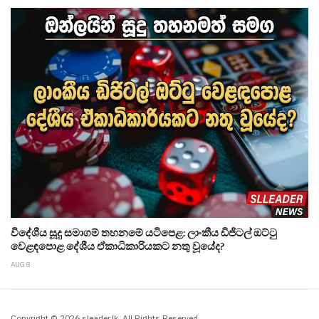
විදේශීය සූදු සමාගම් තහනමේ යටිපෙළ: ලාංකීය ඩිජිටල් ඔට්ටු
වෙළඳපොළ දේශීය ඒකාධිකාරියකට නතු වූයේද?
AUG 8
Copyright © 2026 sleader.lk. All Rights Reserved.