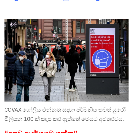
COVAX ගෝලීය එන්නත සඳහා ජර්මනිය තවත් යුරෝ
මිලියන 100 ක් කැප කර ඇත්තේ මෙයට අමතරවය.