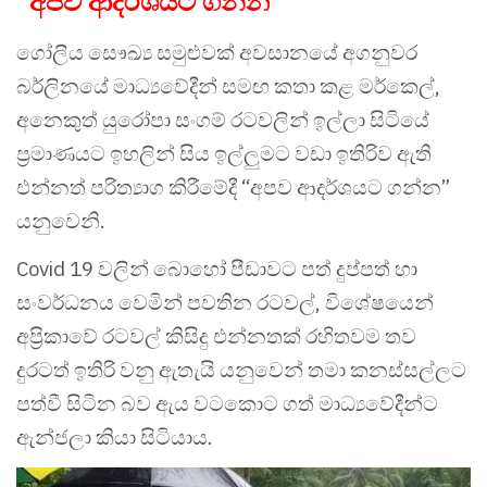
“අපව ආදර්ශයට ගන්න”
ගෝලීය සෞඛ්‍ය සමුළුවක් අවසානයේ අගනුවර
බර්ලිනයේ මාධ්‍යවේදීන් සමඟ කතා කළ මර්කෙල්,
අනෙකුත් යුරෝපා සංගම් රටවලින් ඉල්ලා සිටියේ
ප්‍රමාණයට ඉහලින් සිය ඉල්ලුමට වඩා ඉතිරිව ඇති
එන්නත් පරිත්‍යාග කිරීමේදී “අපව ආදර්ශයට ගන්න”
යනුවෙනි.
Covid 19 වලින් බොහෝ පීඩාවට පත් දුප්පත් හා
සංවර්ධනය වෙමින් පවතින රටවල්, විශේෂයෙන්
අප්‍රිකාවේ රටවල් කිසිදු එන්නතක් රහිතවම තව
දුරටත් ඉතිරි වනු ඇතැයි යනුවෙන් තමා කනස්සල්ලට
පත්වී සිටින බව ඇය වටකොට ගත් මාධ්‍යවේදීන්ට
ඇන්ජලා කියා සිටියාය.