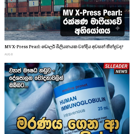
MV X-Press Pearl: ඩොලර් බිලියනයක වන්දිය අවසන් තීන්දුවද?
AUG 8