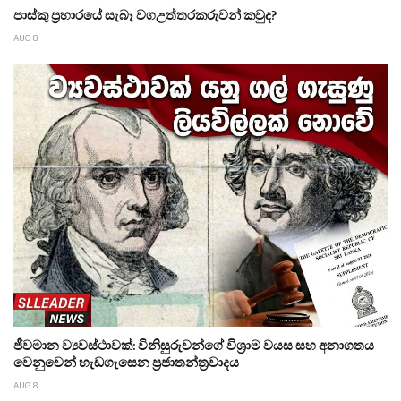
පාස්කු ප්‍රහාරයේ සැබෑ වගඋත්තරකරුවන් කවුද?
AUG 8
ජීවමාන ව්‍යවස්ථාවක්: විනිසුරුවන්ගේ විශ්‍රාම වයස සහ අනාගතය
වෙනුවෙන් හැඩගැසෙන ප්‍රජාතන්ත්‍රවාදය
AUG 8