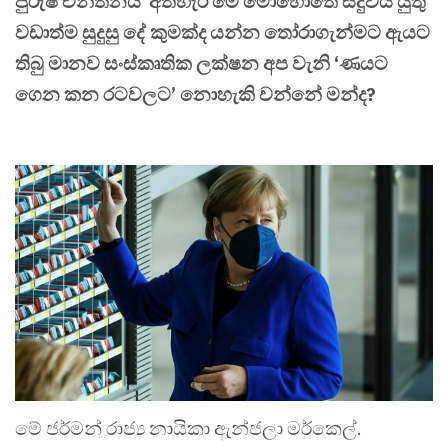
පුරුෂ චින්තනය අතහැර මේ මොහොතේ සිදුවිය යුතු
වඩාත්ම සුදුසු දේ කුමක්ද යන්න තෝරාගැන්මට ඇයට
තිබු මානව සංස්කෘතික ලක්ෂන අප වැනි ‘ණයට
ගෙන කන රටවලට’ නොහැකි වන්නේ මන්ද?
මේ ජර්මන් රාජ්‍ය නායිකා ඇන්ජලා මර්කෙල්.