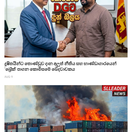
දූෂිතයින්ට තොණ්ඩුව දාන අලුත් නීතිය සහ භාණ්ඩාගාරයෙන්
'බ්‍රේක්' පාගන කොමිසමේ ඛේදවාචකය
AUG 9