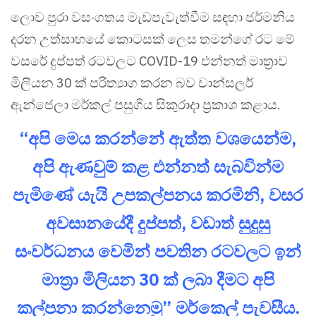
ලොව පුරා වසංගතය මැඩපැවැත්වීම සඳහා ජර්මනිය
දරන උත්සාහයේ කොටසක් ලෙස තමන්ගේ රට මේ
වසරේ දුප්පත් රටවලට COVID-19 එන්නත් මාත්‍රාව
මිලියන 30 ක් පරිත්‍යාග කරන බව චාන්සලර්
ඇන්ජෙලා මර්කල් පසුගිය සිකුරාදා ප්‍රකාශ කළාය.
“අපි මෙය කරන්නේ ඇත්ත වශයෙන්ම,
අපි ඇණවුම් කළ එන්නත් සැබවින්ම
පැමිණේ යැයි උපකල්පනය කරමිනි, වසර
අවසානයේදී දුප්පත්, වඩාත් සුදුසු
සංවර්ධනය වෙමින් පවතින රටවලට ඉන්
මාත්‍රා මිලියන 30 ක් ලබා දීමට අපි
කල්පනා කරන්නෙමු” මර්කෙල් පැවසීය.