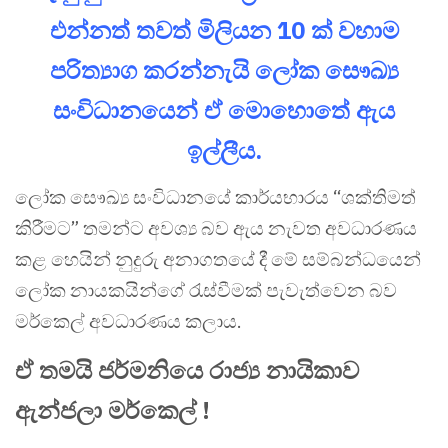
එන්නත් තවත් මිලියන 10 ක් වහාම
පරිත්‍යාග කරන්නැයි ලෝක සෞඛ්‍ය
සංවිධානයෙන් ඒ මොහොතේ ඇය
ඉල්ලීය.
ලෝක සෞඛ්‍ය සංවිධානයේ කාර්යභාරය “ශක්තිමත්
කිරීමට” තමන්ට අවශ්‍ය බව ඇය නැවත අවධාරණය
කළ හෙයින් නුදුරු අනාගතයේ දී මේ සම්බන්ධයෙන්
ලෝක නායකයින්ගේ රැස්වීමක් පැවැත්වෙන බව
මර්කෙල් අවධාරණය කලාය.
ඒ තමයි ජර්මනියෙ රාජ්‍ය නායිකාව
ඇන්ජලා මර්කෙල් !