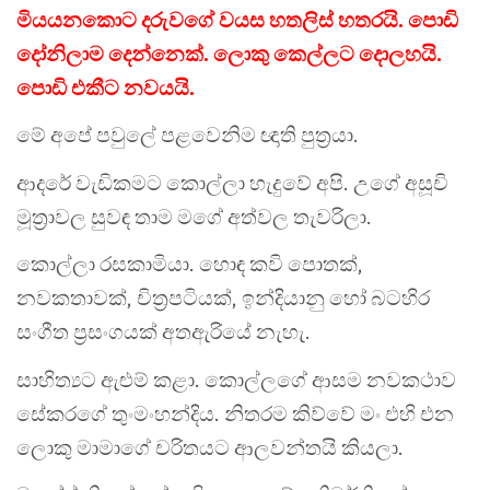
මියයනකොට දරුවගේ වයස හතලිස් හතරයි. පොඩි
දෝනිලාම දෙන්නෙක්. ලොකු කෙල්ලට දොලහයි.
පොඩි එකීට නවයයි.
මේ අපේ පවුලේ පළවෙනිම ඥාති පුත්‍රයා.
ආදරේ වැඩිකමට කොල්ලා හැදුවේ අපි. උගේ අසූචි
මූත්‍රාවල සුවඳ තාම මගේ අත්වල තැවරිලා.
කොල්ලා රසකාමියා. හොඳ කවි පොතක්,
නවකතාවක්, චිත්‍රපටියක්, ඉන්දියානු හෝ බටහිර
සංගීත ප්‍රසංගයක් අතඇරියේ නැහැ.
සාහිත්‍යට ඇළුම් කළා. කොල්ලගේ ආසම නවකථාව
සේකරගේ තුංමංහන්දිය. නිතරම කිව්වේ මං එහි එන
ලොකු මාමාගේ චරිතයට ආලවන්තයි කියලා.