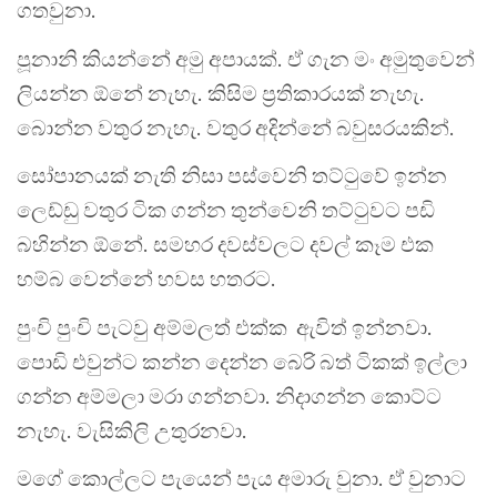
ගතවුනා.
පූනානි කියන්නේ අමු අපායක්. ඒ ගැන මං අමුතුවෙන්
ලියන්න ඕනේ නැහැ. කිසිම ප්‍රතිකාරයක් නැහැ.
බොන්න වතුර නැහැ. වතුර අදින්නේ බවුසරයකින්.
සෝපානයක් නැති නිසා පස්වෙනි තට්ටුවේ ඉන්න
ලෙඩ්ඩු වතුර ටික ගන්න තුන්වෙනි තට්ටුවට පඩි
බහින්න ඕනේ. සමහර දවස්වලට දවල් කෑම එක
හම්බ වෙන්නේ හවස හතරට.
පුංචි පුංචි පැටවු අම්මලත් එක්ක ඇවිත් ඉන්නවා.
පොඩි එවුන්ට කන්න දෙන්න බෙරි බත් ටිකක් ඉල්ලා
ගන්න අම්මලා මරා ගන්නවා. නිදාගන්න කොට්ට
නැහැ. වැසිකිලි උතුරනවා.
මගේ කොල්ලට පැයෙන් පැය අමාරු වුනා. ඒ වුනාට