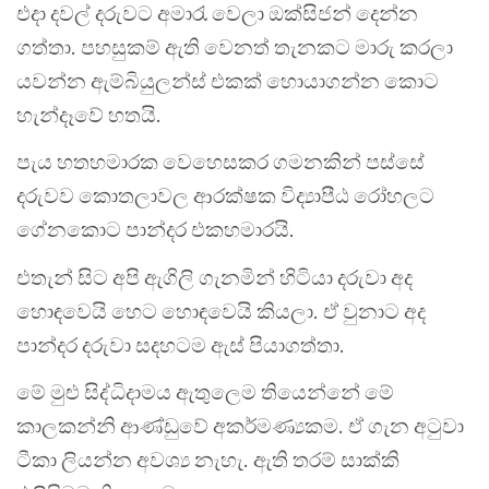
එදා දවල් දරුවට අමාරැ වෙලා ඔක්සිජන් දෙන්න
ගත්තා. පහසුකම් ඇති වෙනත් තැනකට මාරු කරලා
යවන්න ඇම්බියුලන්ස් එකක් හොයාගන්න කොට
හැන්දෑවේ හතයි.
පැය හතහමාරක වෙහෙසකර ගමනකින් පස්සේ
දරුවව කොතලාවල ආරක්ෂක විද්‍යාපීඨ රෝහලට
ගේනකොට පාන්දර එකහමාරයි.
එතැන් සිට අපි ඇගිලි ගැනමින් හිටියා දරුවා අද
හොඳවෙයි හෙට හොඳවෙයි කියලා. ඒ වුනාට අද
පාන්දර දරුවා සදහටම ඇස් පියාගත්තා.
මේ මුළු සිද්ධිදාමය ඇතුලෙම තියෙන්නේ මේ
කාලකන්නි ආණ්ඩුවේ අකර්මණ්‍යකම. ඒ ගැන අටුවා
ටීකා ලියන්න අවශ්‍ය නැහැ. ඇති තරම් සාක්කි