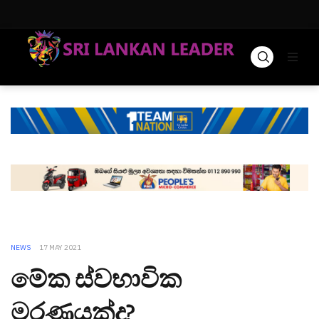
NEWS
17 MAY 2021
මේක ස්වභාවික
මරණයක්ද?