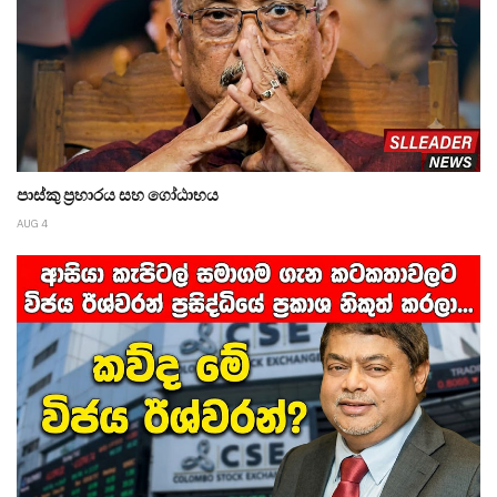
පාස්කු ප්‍රහාරය සහ ගෝඨාභය
AUG 4