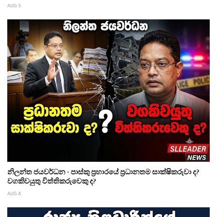
AUG 5
නිලන්ත ජයවර්ධන - පාස්කු ප්‍රහාරයේ ප්‍රධානතම සාක්ෂිකරුවා ද?
වගකිවයුතු විත්තිකරුවෙකු ද?
AUG 4