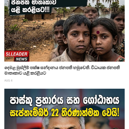
දෙමළ මුස්ලිම් පක්ෂ සන්දානය ජනපති හමුවෙති. විධායක ජනපති
මාතෘකාව යළි කරළියට
AUG 4