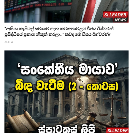
"ආසියා කැපිටල් සමාගම ගැන කටකතාවලට විජය ඊශ්වරන්
ප්‍රසිද්ධියේ ප්‍රකාශ නිකුත් කරලා..." කව්ද මේ විජය ඊශ්වරන්?
AUG 4