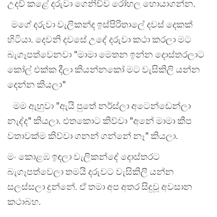
උදව් කළේ දරුවා ගෙනිච්ච රෝහල හොයාගන්න.
මගේ දරුවා වැලිකන්ද ඉස්පිරිතාලේ දවස් දෙකක්
හිටියා. දෙවනි දවසේ උදේ දරුවා කථා කරලා මට
බැගෑපත්වෙනවා "මාමා මෙතන ඉන්න දොස්තරලාට
කෝල් එක්ක දීලා කියන්නකෝ මට වැසිකිලි යන්න
දෙන්න කියලා"
මම ඇහුවා "ඇයි පුතේ නර්ස්ලා අටෙන්ඩෙන්ලා
නැද්ද" කියලා. එතකොට කිව්වා "අනේ මාමා කීප
වතාවක්ම කිව්වා ගනන් ගන්නේ නෑ" කියලා.
මං කොළඹ ඉඳලා වැලිකන්දේ දොස්තරට
බැගෑපත්වෙලා තමයි දරුවට වැසිකිලි යන්න
සලස්සලා දුන්නේ. ඒ තමා අප අතර සිදුවූ අවසාන
කථාබහ.