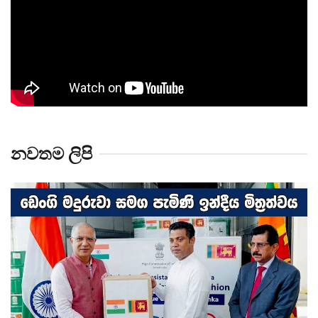
නවතම ලිපි