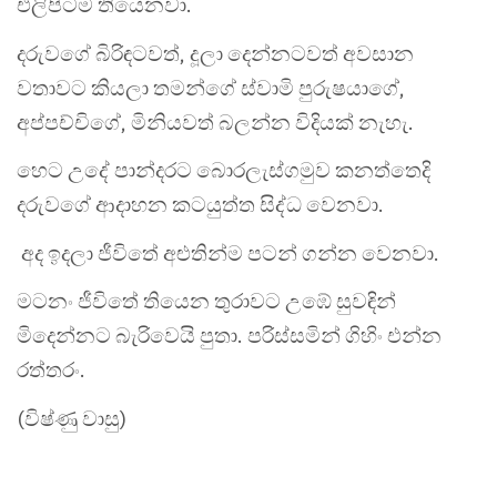
එලිපිටම තියෙනවා.
දරුවගේ බිරිඳටවත්, දූලා දෙන්නටවත් අවසාන
වතාවට කියලා තමන්ගේ ස්වාමි පුරුෂයාගේ,
අප්පච්චිගේ, මිනියවත් බලන්න විදියක් නැහැ.
හෙට උදේ පාන්දරට බොරලැස්ගමුව කනත්තෙදි
දරුවගේ ආදාහන කටයුත්ත සිද්ධ වෙනවා.
අද ඉදලා ජීවිතේ අළුතින්ම පටන් ගන්න වෙනවා.
මටනං ජීවිතේ තියෙන තුරාවට උඹේ සුවඳින්
මිදෙන්නට බැරිවෙයි පුතා. පරිස්සමින් ගිහිං එන්න
රත්තරං.
(විෂ්ණු වාසු)