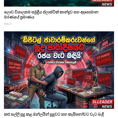
ලොව විශාලතම සමුද්‍රීය ප්ලාස්ටික් කාන්දුව සහ අදෘශ්‍යමාන
මරණයේ ප්‍රමාණය
AUG 5
කළු සල්ලි සුදු කළ ඔන්ලයින් සූදුවට සහ කැසිනෝවට වැට බැඳි