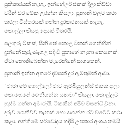
ප්‍රතිකාරයක් නැහැ. ඉන්හේලර් එකක් දීලා කිව්වා
වරින් වර මේක උරන්න කියලා. පූනානි වලට කථා
කරලා විස්තරයක් ගන්න දුරකථනයක් නැහැ.
කොල්ලා කියපු දෙයක් විතරයි.
පලතුරු ටිකක්, සීනි තේ කොල ටිකක් ගෙනිහින්
දුන්නේ කුරුණෑගල පදිංචි පුතාගේ නෑනා කෙනෙක්.
ඒවා නොතිබෙන්න මැරෙන්නේ සාගතෙන්.
පූනානි ඉන්න අතරේ දවසක් දුර ඇමතුමක් ආවා.
"මාමා මේ ගොල්ලෝ මාව ඇම්බියුලන්ස් එකක දාලා
කොහෙදෝ ගෙනියන්න යනවා" කියලා. කොල්ලට
හුස්ම ගන්න අමාරුයි. ටිකකින් අපිව විසන්ධි වුනා.
දරුව ගෙනිච්ච තැනක් හොයාගන්න රට වටේට කථා
කළා. අන්තිමේ සර්වෝදය හදිසි උපකාර අංශය තමයි