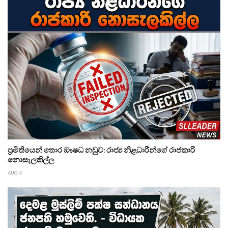
ප්‍රමිතියෙන් තොර ඖෂධ නඩුව: රාජ්‍ය නිළධාරීන්ගේ රාජකාරි
නොසැලකිල්ල
AUG 4