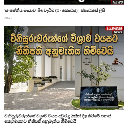
'සංකේතීය මායාව' බිඳ වැටීම (2 - කොටස) | ස්පාටකස් ලිපි
AUG 3
විනිසුරුවරුන්ගේ විශ්‍රාම වයස අවුරුදු 2කින් දිගු කිරීමේ පනත්
කෙටුම්පතට නීතිපති අනුමැතිය හිමිවෙයි