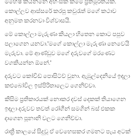
මහේෂ් කියන්නේ අහිංසක කමේ ප්‍රතිමූර්තියක්.
කොල්ලව ආස්සරේ කරපු කවුරැත් මගේ කථාව
අනුමත කරනවා විශ්වාසයි.
මේ කොල්ලා මැරුණා කියලා හිතෙන කොට පපුව
පලාගෙන යනවා.
'මගේ කොල්ලා මැරුණා නෙවෙයි
මැරුවා. මේ ආණ්ඩුව මගේ දරුවගේ මරණෙට
වගකියන්න ඕනේ.'
දරුවට කෝවිඩ් පොසිට්ව් වුනා. ඇඹුල්දෙනියේ ඉඳලා
කළුබෝවිල ඉස්පිරිතාලෙට ගෙනිච්චා.
කිසිම ප්‍රතිකාරයක් නොකර දවස් දෙකක් තියාගෙන
ඉඳලා දරුවව තවත් රෝගීන් සමගින් බස් එකක
දාගෙන පූනානි වලට ගෙනිච්චා.
රාත්‍රී කාලයේ සිදුවූ ඒ වෙහෙසකර ගමනට පැය අටක්