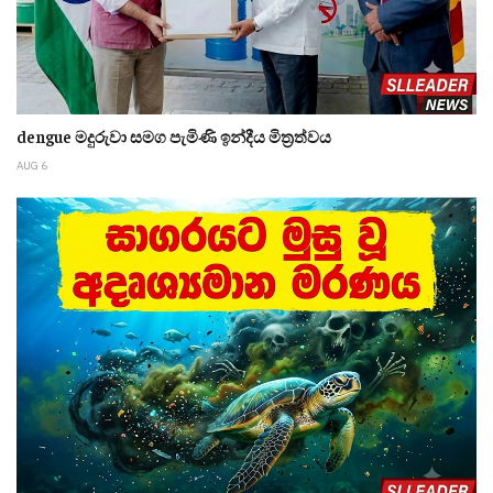
dengue මදුරුවා සමග පැමිණි ඉන්දීය මිත්‍රත්වය
AUG 6