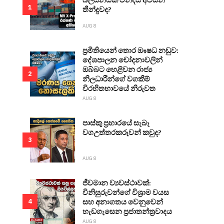
1
තීන්දුවද?
AUG 8
ප්‍රමිතියෙන් තොර ඖෂධ නඩුව:
දේශපාලන චෝදනාවලින්
ඔබ්බට හෙළිවන රාජ්‍ය
2
නිලධාරීන්ගේ වගකීම්
විරහිතභාවයේ නිරුවත
AUG 8
පාස්කු ප්‍රහාරයේ සැබෑ
වගඋත්තරකරුවන් කවුද?
3
AUG 8
ජීවමාන ව්‍යවස්ථාවක්:
විනිසුරුවන්ගේ විශ්‍රාම වයස
සහ අනාගතය වෙනුවෙන්
4
හැඩගැසෙන ප්‍රජාතන්ත්‍රවාදය
AUG 8