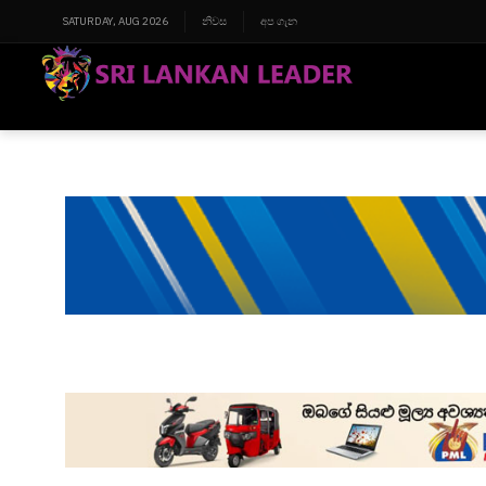
SATURDAY, AUG 2026
නිවස
අප ගැන