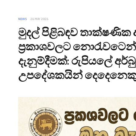
NEWS
26 MAY 2026
මුදල් පිළිබඳව තාක්ෂණි
ප්‍රකාශවලට නොරැවටෙන්
දැනුම්දීමක්: රුපියලේ අර
උපදේශකයින් දෙදෙනෙකුත