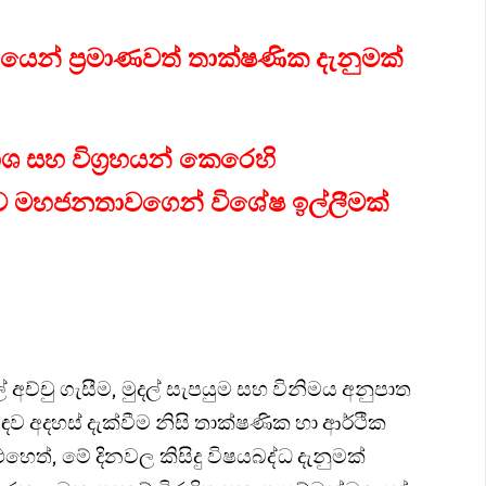
ෙන් ප්‍රමාණවත් තාක්ෂණික දැනුමක්
ශ සහ විග්‍රහයන් කෙරෙහි
ුව මහජනතාවගෙන් විශේෂ ඉල්ලීමක්
අච්චු ගැසීම, මුදල් සැපයුම සහ විනිමය අනුපාත
ඳව අදහස් දැක්වීම නිසි තාක්ෂණික හා ආර්ථික
එහෙත්, මේ දිනවල කිසිදු විෂයබද්ධ දැනුමක්