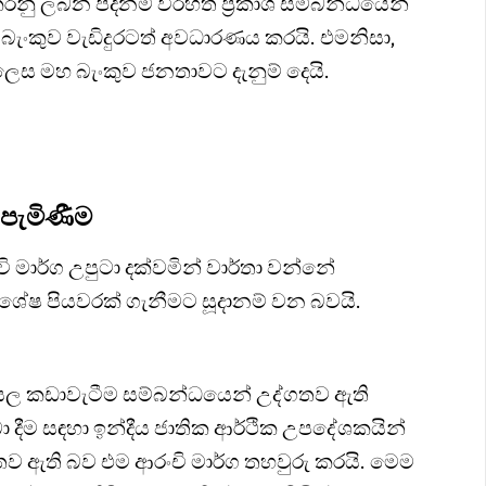
 කරනු ලබන පදනම් විරහිත ප්‍රකාශ සම්බන්ධයෙන්
හ බැංකුව වැඩිදුරටත් අවධාරණය කරයි. එමනිසා,
ලෙස මහ බැංකුව ජනතාවට දැනුම් දෙයි.
 පැමිණීම
 මාර්ග උපුටා දක්වමින් වාර්තා වන්නේ
ශේෂ පියවරක් ගැනීමට සූදානම් වන බවයි.
රුපියල කඩාවැටීම සම්බන්ධයෙන් උද්ගතව ඇති
 දීම සඳහා ඉන්දීය ජාතික ආර්ථික උපදේශකයින්
තව ඇති බව එම ආරංචි මාර්ග තහවුරු කරයි. මෙම