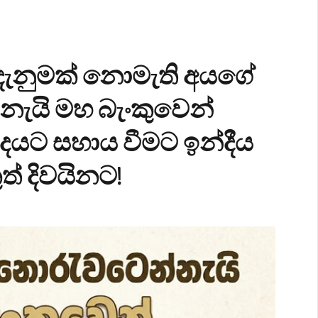
ක දැනුමක් නොමැති අයගේ
නැයි මහ බැංකුවෙන්
්බුදයට සහාය වීමට ඉන්දීය
් දිවයිනට!