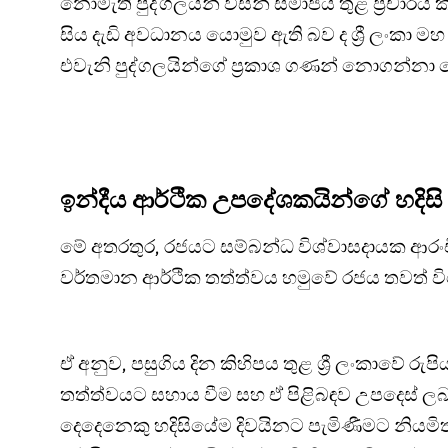
නොමැති පුද්ගලයන් විසින් සමාජය තුළ ප්‍රචාරය
සිය දැඩි අවධානය යොමුව ඇති බව ද ශ්‍රී ලංකා ම
එවැනි පුද්ගලයින්ගේ ප්‍රකාශ ගණන් නොගන්නා 
ඉන්දීය ආර්ථික උපදේශකයින්ගේ හදිසි
මේ අතරතුර, රජයට සම්බන්ධ විශ්වාසදායක ආරංචි
වර්තමාන ආර්ථික තත්ත්වය හමුවේ රජය තවත් වි
ඒ අනුව, පසුගිය දින කිහිපය තුළ ශ්‍රී ලංකාවේ 
තත්ත්වයට සහාය වීම සහ ඒ පිළිබඳව උපදෙස් ලබා
දෙදෙනෙකු හදිසියේම දිවයිනට පැමිණීමට නියමි