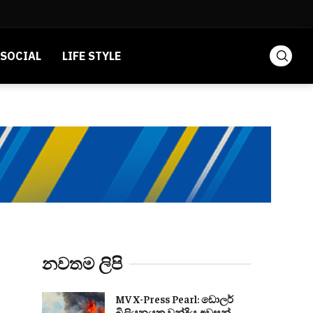
SOCIAL
LIFE STYLE
නවතම ලිපි
MV X-Press Pearl: ඩොලර්
බිලියනයක වන්දිය අවසන්