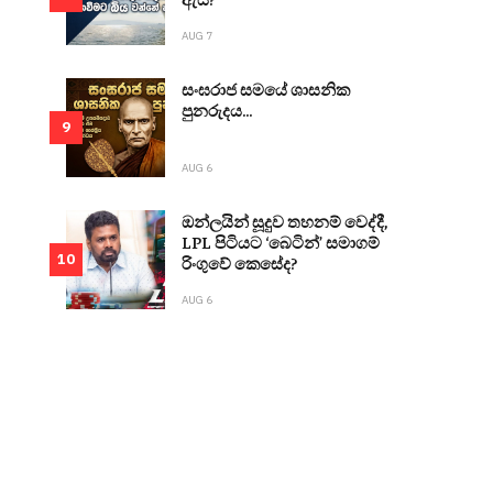
AUG 7
සංඝරාජ සමයේ ශාසනික
පුනරුදය...
9
AUG 6
ඔන්ලයින් සූදුව තහනම් වෙද්දී,
LPL පිටියට ‘බෙටින්’ සමාගම්
10
රිංගුවේ කෙසේද?
AUG 6