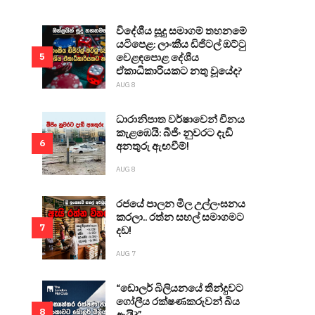
විදේශීය සූදු සමාගම් තහනමේ
යටිපෙළ: ලාංකීය ඩිජිටල් ඔට්ටු
වෙළඳපොළ දේශීය
5
ඒකාධිකාරියකට නතු වූයේද?
AUG 8
ධාරානිපාත වර්ෂාවෙන් චීනය
කැළඹෙයි: බීජිං නුවරට දැඩි
6
අනතුරු ඇඟවීම්!
AUG 8
රජයේ පාලන මිල උල්ලංඝනය
කරලා.. රත්න සහල් සමාගමට
7
දඩ!
AUG 7
“ඩොලර් බිලියනයේ තීන්දුවට
ගෝලීය රක්ෂණකරුවන් බිය
8
ඇයි?”