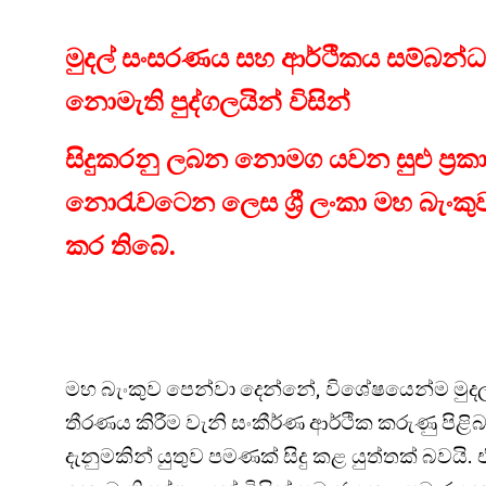
මුදල් සංසරණය සහ ආර්ථිකය සම්බන්ධය
නොමැති පුද්ගලයින් විසින්
සිදුකරනු ලබන නොමග යවන සුළු ප්‍රකා
නොරැවටෙන ලෙස ශ්‍රී ලංකා මහ බැංක
කර තිබේ.
මහ බැංකුව පෙන්වා දෙන්නේ, විශේෂයෙන්ම මුදල් 
තීරණය කිරීම වැනි සංකීර්ණ ආර්ථික කරුණු පිළිබ
දැනුමකින් යුතුව පමණක් සිදු කළ යුත්තක් බවයි. 