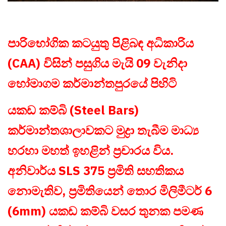
පාරිභෝගික කටයුතු පිළිබඳ අධිකාරිය
(CAA) විසින් පසුගිය මැයි 09 වැනිදා
හෝමාගම කර්මාන්තපුරයේ පිහිටි
යකඩ කම්බි (Steel Bars)
කර්මාන්තශාලාවකට මුද්‍රා තැබීම මාධ්‍ය
හරහා මහත් ඉහළින් ප්‍රචාරය විය.
අනිවාර්ය SLS 375 ප්‍රමිති සහතිකය
නොමැතිව, ප්‍රමිතියෙන් තොර මිලිමීටර් 6
(6mm) යකඩ කම්බි වසර තුනක පමණ