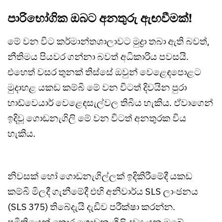
පාරිභෝගික ඔබට අනතුරු ඇඟවීමක්!
මේ වන විට කර්මාන්තශාලාවට මුද්‍රා තබා ඇති බවත්,
නීතිමය පියවර ගන්නා බවත් අධිකාරිය පවසයි.
එහෙත් වසර තුනක් තිස්සේ ඔවුන් වෙළෙඳපොළට
මුදාහළ යකඩ කම්බි මේ වන විටත් දිවයින පුරා
හාඩ්වෙයාර් වෙළෙඳසැල්වල තිබිය හැකිය. ඒවාගෙන්
ඉදිවූ ගොඩනැගිලි මේ වන විටත් අනතුරක විය
හැකිය.
නිවසක් හෝ ගොඩනැගිල්ලක් ඉදිකිරීමේදී යකඩ
කම්බි මිලදී ගැනීමේදී එහි අනිවාර්ය SLS ලාංඡනය
(SLS 375) තිබේදැයි දැඩිව පරීක්ෂා කරන්න.