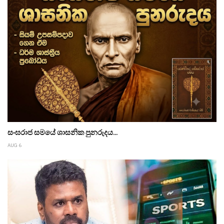
සංඝරාජ සමයේ ශාසනික පුනරුදය...
AUG 6