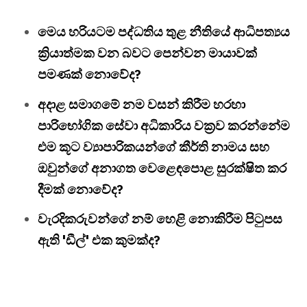
මෙය හරියටම පද්ධතිය තුළ නීතියේ ආධිපත්‍යය
ක්‍රියාත්මක වන බවට පෙන්වන මායාවක්
පමණක් නොවේද?
අදාළ සමාගමේ නම වසන් කිරීම හරහා
පාරිභෝගික සේවා අධිකාරිය වක්‍රව කරන්නේම
එම කූට ව්‍යාපාරිකයන්ගේ කීර්ති නාමය සහ
ඔවුන්ගේ අනාගත වෙළෙඳපොළ සුරක්ෂිත කර
දීමක් නොවේද?
වැරදිකරුවන්ගේ නම් හෙළි නොකිරීම පිටුපස
ඇති 'ඩීල්' එක කුමක්ද?