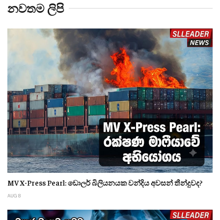
නවතම ලිපි
MV X-Press Pearl: ඩොලර් බිලියනයක වන්දිය අවසන් තීන්දුවද?
AUG 8