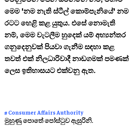
මෙම 'නම නැති ස්ටීල් කොම්පැනියේ' නම
රටට හෙළි කළ යුතුය. එසේ නොමැති
නම්, මෙම වැටලීම හුදෙක් යම් අභ්‍යන්තර
ගනුදෙනුවක් පියවා ගැනීම සඳහා කළ
තවත් එක් නිලධාරිවාදී නාඩගමක් පමණක්
ලෙස ඉතිහාසයට එක්වනු ඇත.
# Consumer Affairs Authority
මුහුණු පොතේ පෝස්ටුව ඇසුරිනි.