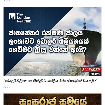
AUG 7
“ඩොලර් බිලියනයේ තීන්දුවට ගෝලීය රක්ෂණකරුවන් බිය ඇයි?”
AUG 7