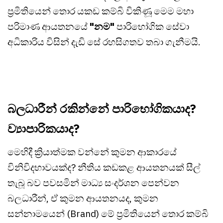
ප්‍රමිතියෙන් තොර යකඩ කම්බි විකිණූ මෙම මහා
පරිමාණ ආයතනයේ
"නම"
පාරිභෝගික සේවා
අධිකාරිය විසින් දැඩි සේ රහසිගතව තබා ගැනීමයි.
බලධාරීන් රකින්නේ පාරිභෝගිකයාද?
ව්‍යාපාරිකයාද?
මෙහිදී ක්‍රියාත්මක වන්නේ කුමන ආකාරයේ
විනිවිදභාවයක්ද? නීතිය කඩකළ ආයතනයක් සීල්
තැබූ බව පවසමින් මාධ්‍ය සංදර්ශන පෙන්වන
බලධාරීන්, ඒ කුමන ආයතනයද, කුමන
සන්නාමයෙන් (Brand) මේ ප්‍රමිතියෙන් තොර කම්බි