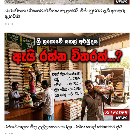
ධාරානිපාත වර්ෂාවෙන් චීනය කැළඹෙයි: බීජිං නුවරට දැඩි අනතුරු
ඇඟවීම්!
AUG 8
රජයේ පාලන මිල උල්ලංඝනය කරලා.. රත්න සහල් සමාගමට දඩ!