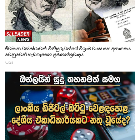
ජීවමාන ව්‍යවස්ථාවක්: විනිසුරුවන්ගේ විශ්‍රාම වයස සහ අනාගතය
වෙනුවෙන් හැඩගැසෙන ප්‍රජාතන්ත්‍රවාදය
AUG 8