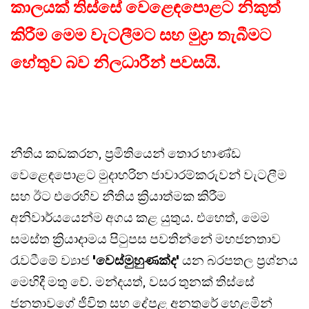
කාලයක් තිස්සේ වෙළෙඳපොළට නිකුත්
කිරීම මෙම වැටලීමට සහ මුද්‍රා තැබීමට
හේතුව බව නිලධාරීන් පවසයි.
නීතිය කඩකරන, ප්‍රමිතියෙන් තොර භාණ්ඩ
වෙළෙඳපොළට මුදාහරින ජාවාරම්කරුවන් වැටලීම
සහ ඊට එරෙහිව නීතිය ක්‍රියාත්මක කිරීම
අනිවාර්යයෙන්ම අගය කළ යුතුය. එහෙත්, මෙම
සමස්ත ක්‍රියාදාමය පිටුපස පවතින්නේ මහජනතාව
රැවටීමේ ව්‍යාජ
'වෙස්මුහුණක්ද'
යන බරපතල ප්‍රශ්නය
මෙහිදී මතු වේ. මන්දයත්, වසර තුනක් තිස්සේ
ජනතාවගේ ජීවිත සහ දේපළ අනතුරේ හෙළමින්