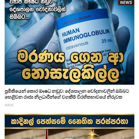
ප්‍රමිතියෙන් තොර ඖෂධ නඩුව: දේශපාලන චෝදනාවලින් ඔබ්බට
හෙළිවන රාජ්‍ය නිලධාරීන්ගේ වගකීම් විරහිතභාවයේ නිරුවත
AUG 8