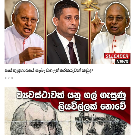
පාස්කු ප්‍රහාරයේ සැබෑ වගඋත්තරකරුවන් කවුද?
AUG 8