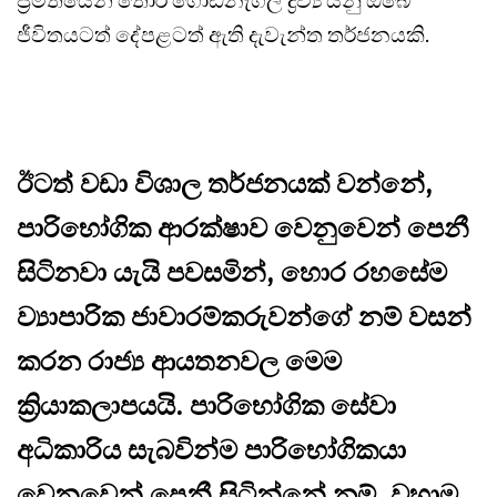
ප්‍රමිතියෙන් තොර ගොඩනැගිලි ද්‍රව්‍ය යනු ඔබේ
ජීවිතයටත් දේපළටත් ඇති දැවැන්ත තර්ජනයකි.
ඊටත් වඩා විශාල තර්ජනයක් වන්නේ,
පාරිභෝගික ආරක්ෂාව වෙනුවෙන් පෙනී
සිටිනවා යැයි පවසමින්, හොර රහසේම
ව්‍යාපාරික ජාවාරම්කරුවන්ගේ නම් වසන්
කරන රාජ්‍ය ආයතනවල මෙම
ක්‍රියාකලාපයයි. පාරිභෝගික සේවා
අධිකාරිය සැබවින්ම පාරිභෝගිකයා
වෙනුවෙන් පෙනී සිටින්නේ නම්, වහාම