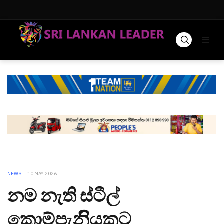
NEWS
10 MAY 2026
නම නැති ස්ටීල්
කොම්පැනිියකට