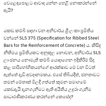
වෙළෙඳපොළට ආවාද යන්න හෙළි නොකරන්නේ
ඇයි?
යකඩ කම්බි සඳහා වන අනිවාර්ය ශ්‍රී ලංකා ප්‍රමිතිය
වන්නේ SLS 375 (Specification for Ribbed Steel
Bars for the Reinforcement of Concrete) ය. කිසිදු
නීතිමය ප්‍රමිතියකට අනුකූල නොවන, අනිවාර්ය SLS
ලාංඡනය නොමැති කම්බි යොදාගෙන ඉදිකිරීම් සිදු
කළ පාරිභෝගිකයන්ගේ ආරක්ෂාව මේ වන විටත්
ඇත්තේ දැඩි අවදානමකය. එසේ තිබියදීත්, ජනතාවට
තමන් මේතාක් මිලදී ගත්තේ කුමන සමාගමේ
යකඩදැයි දැනගැනීමට ඇති අයිතිය උදුරා ගැනීම
සාධාරණීකරණය කරන්නේ කෙසේද?