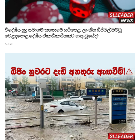
විදේශීය සූදු සමාගම් තහනමේ යටිපෙළ: ලාංකීය ඩිජිටල් ඔට්ටු
වෙළඳපොළ දේශීය ඒකාධිකාරියකට නතු වූයේද?
AUG 8