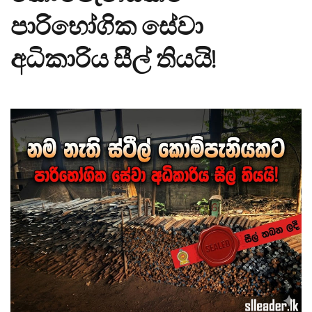
පාරිභෝගික සේවා
අධිකාරිය සීල් තියයි!