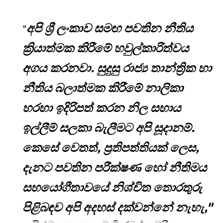
අපි ශ්‍රී ලංකාව සමඟ පවතින නීතිය
"
ක්‍රියාත්මක කිරීමේ හවුල්කාරිත්වය
අගය කරනවා. සුදුසු රාජ්‍ය තාන්ත්‍රික හා
නීතිය බලාත්මක කිරීමේ නාලිකා
හරහා ඉදිරිපත් කරන නිල සහාය
ඉල්ලීම් සලකා බැලීමට අපි සූදානම්.
කෙසේ වෙතත්, ප්‍රතිපත්තියක් ලෙස,
දැනට පවතින පරීක්ෂණ හෝ නීතිමය
සහයෝගීතාවයේ නිශ්චිත තොරතුරු
පිළිබඳව අපි අදහස් දක්වන්නේ නැහැ,"