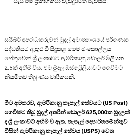
යැයි එම ප්‍රකාශකයා වැඩිදුරටත් පැවසීය.
සයිබර් අපරාධකරුවන් මුදල් අමාත්‍යාංශයේ පරිගණක
පද්ධතියට ඇතුළු වී සිදුකළ මෙම මංකොල්ලය
හේතුවෙන් ශ්‍රී ලංකාවට ඇමරිකානු ඩොලර් මිලියන
2.5ක් අහිමි විය. එම මුදල ඕස්ට්‍රේලියාවට ගෙවීමට
නියමිතව තිබූ ණය වාරිකයකි.
මීට අමතරව, ඇමරිකානු තැපැල් සේවයට (US Post)
ගෙවීමට තිබූ මුදල් අතරින් ඩොලර් 625,000ක මුදලක්
ද ශ්‍රී ලංකාවට අහිමි වී ඇත. තැපැල් දෙපාර්තමේන්තුව
විසින් ඇමරිකානු තැපැල් සේවය (USPS) වෙත