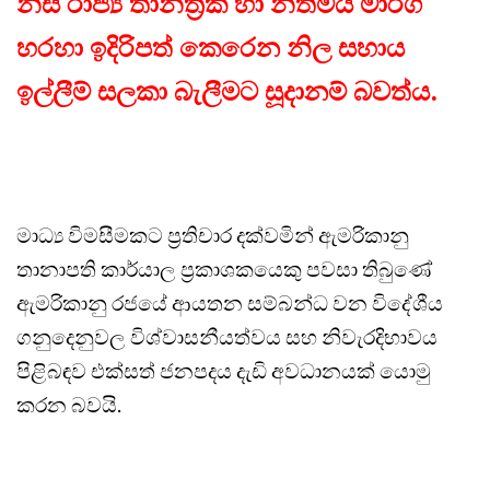
නිසි රාජ්‍ය තාන්ත්‍රික හා නීතිමය මාර්ග
හරහා ඉදිරිපත් කෙරෙන නිල සහාය
ඉල්ලීම් සලකා බැලීමට සූදානම් බවත්ය.
මාධ්‍ය විමසීමකට ප්‍රතිචාර දක්වමින් ඇමරිකානු
තානාපති කාර්යාල ප්‍රකාශකයෙකු පවසා තිබුණේ
ඇමරිකානු රජයේ ආයතන සම්බන්ධ වන විදේශීය
ගනුදෙනුවල විශ්වාසනීයත්වය සහ නිවැරදිභාවය
පිළිබඳව එක්සත් ජනපදය දැඩි අවධානයක් යොමු
කරන බවයි.