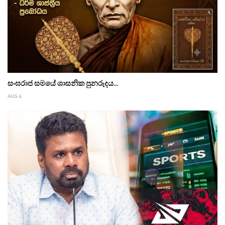
සංඝරාජ සමයේ ශාසනික පුනරුදය...
AUG 6