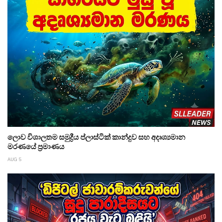
ලොව විශාලතම සමුද්‍රීය ප්ලාස්ටික් කාන්දුව සහ අදෘශ්‍යමාන
මරණයේ ප්‍රමාණය
AUG 5