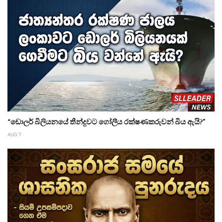
“ඩොලර් බිලියනයේ තීන්දුවට ගෝලීය රක්ෂණකරුවන් බිය ඇයි?”
AUG 7