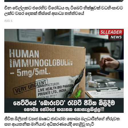
චීන වේල්ලකට එරෙහිව විරෝධය පෑ ටිබෙට් භික්ෂුවක් වධහිංසාවට
ලක්ව වසර දෙකක් තිස්සේ අසාධ්‍ය තත්ත්වයේ
AUG 6
ජීවිත බිලිගත් ව්‍යාජ ඖෂධ ජාවාරම: සෞඛ්‍ය බලධාරීන්ගේ නිරුවත
සහ ආයතනික මාෆියාව අධිකරණයේදී හෙළිවූ හැටි