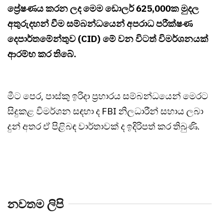
ප්‍රේෂණය කරන ලද මෙම ඩොලර් 625,000ක මුදල
අතුරුදහන් වීම සම්බන්ධයෙන් අපරාධ පරීක්ෂණ
දෙපාර්තමේන්තුව (CID) මේ වන විටත් විමර්ශනයක්
ආරම්භ කර තිබේ.
මීට පෙර, පාස්කු ඉරිදා ප්‍රහාරය සම්බන්ධයෙන් මෙරට
සිදුකළ විමර්ශන සඳහා ද FBI නිලධාරීන් සහාය ලබා
දුන් අතර ඒ පිළිබඳ වාර්තාවක් ද ඉදිරිපත් කර තිබුණි.
නවතම ලිපි