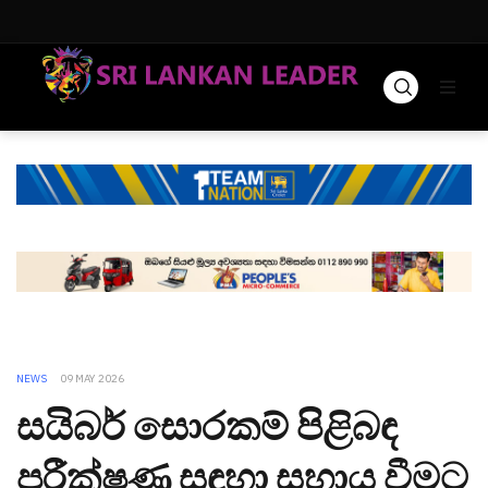
NEWS
09 MAY 2026
සයිබර් සොරකම් පිළිබඳ
පරීක්ෂණ සඳහා සහාය වීමට