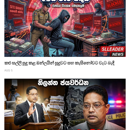
කළු සල්ලි සුදු කළ ඔන්ලයින් සූදුවට සහ කැසිනෝවට වැට බැඳි
AUG 5