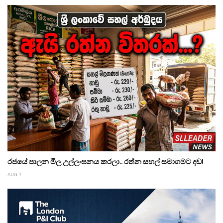
රජයේ පාලන මිල උල්ලංඝනය කරලා.. රත්න සහල් සමාගමට දඩ!
AUG 7