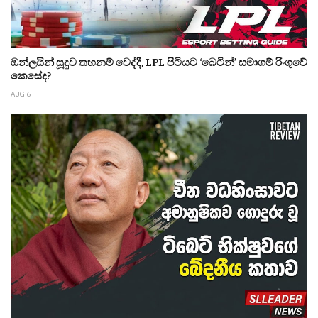
ඔන්ලයින් සූදුව තහනම් වෙද්දී, LPL පිටියට ‘බෙටින්’ සමාගම් රිංගුවේ
කෙසේද?
AUG 6