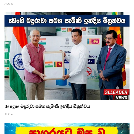
AUG 6
dengue මදුරුවා සමග පැමිණි ඉන්දීය මිත්‍රත්වය
AUG 6