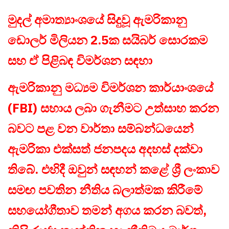
මුදල් අමාත්‍යාංශයේ සිදුවූ ඇමරිකානු
ඩොලර් මිලියන 2.5ක සයිබර් සොරකම
සහ ඒ පිළිබඳ විමර්ශන සඳහා
ඇමරිකානු මධ්‍යම විමර්ශන කාර්යාංශයේ
(FBI) සහාය ලබා ගැනීමට උත්සාහ කරන
බවට පළ වන වාර්තා සම්බන්ධයෙන්
ඇමරිකා එක්සත් ජනපදය අදහස් දක්වා
තිබේ. එහිදී ඔවුන් සඳහන් කළේ ශ්‍රී ලංකාව
සමඟ පවතින නීතිය බලාත්මක කිරීමේ
සහයෝගීතාව තමන් අගය කරන බවත්,