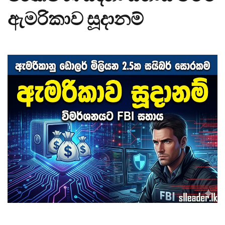
ඇමරිකාව සූදානම්