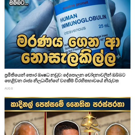
ප්‍රමිතියෙන් තොර ඖෂධ නඩුව: දේශපාලන චෝදනාවලින් ඔබ්බට
හෙළිවන රාජ්‍ය නිලධාරීන්ගේ වගකීම් විරහිතභාවයේ නිරුවත
AUG 8