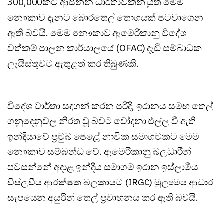
300,000කට ආසන්න ධාරිතාවකින් යුත් මෙම
නෞකාව දැනට බොරතෙල් තොගයක් පටවාගෙන
ඇති බවයි. මෙම නෞකාව ඇමෙරිකානු විදේශ
වත්කම් පාලන කාර්යාලයේ (OFAC) දැඩි සම්බාධක
ලැයිස්තුවට ඇතුළත් කර තිබුණකි.
විදේශ වාර්තා සඳහන් කරන පරිදි, ඉරානය සමඟ තෙල්
ගනුදෙනුවල නිරත වූ බවට චෝදනා එල්ල වී ඇති
ඉන්දියාවේ ප්‍රමුඛ පෙළේ නාවික සමාගමකට මෙම
නෞකාව සම්බන්ධ වේ. ඇමෙරිකානු බලධාරීන්
පවසන්නේ අදාළ ඉන්දීය සමාගම ඉරාන ඉස්ලාමීය
විප්ලවීය ආරක්ෂක බලකායට (IRGC) මුල්‍යමය ආධාර
සැපයෙන අයුරින් තෙල් ප්‍රවාහනය කර ඇති බවයි.