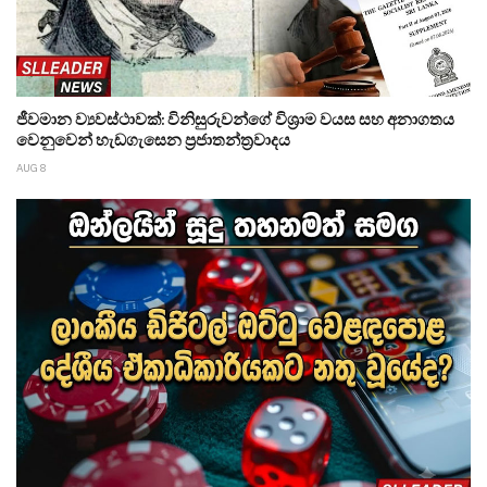
ජීවමාන ව්‍යවස්ථාවක්: විනිසුරුවන්ගේ විශ්‍රාම වයස සහ අනාගතය
වෙනුවෙන් හැඩගැසෙන ප්‍රජාතන්ත්‍රවාදය
AUG 8