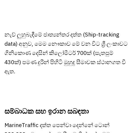
නැව් ලුහුබැඳීමේ ජාත්‍යන්තර දත්ත (Ship-tracking
data) අනුව, මෙම නෞකාව මේ වන විට ශ්‍රී ලංකාවට
ගිනිකොණ දෙසින් කිලෝමීටර් 700ක් (සැතපුම්
430ක්) පමණ දුරින් පිහිටි මුහුදු සීමාවක ස්ථානගත වී
ඇත.
සම්බාධක සහ ඉරාන සබඳතා
MarineTraffic දත්ත පෙන්වා දෙන්නේ ටොන්