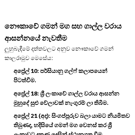
නෞකාවේ ගමන් මග සහ ගාල්ල වරාය
ආසන්නයේ නැවතීම
ලුහුබැඳීමේ දත්තවලට අනුව නෞකාවේ ගමන්
කාලරාමුව මෙසේය:
අප්‍රේල් 10: පර්සියානු ගල්ෆ් කලාපයෙන්
පිටත්වීම.
අප්‍රේල් 18: ශ්‍රී ලංකාවේ ගාල්ල වරාය ආසන්න
මුහුදේ සුළු වේලාවක් නැංගුරම් ලා තිබීම.
අප්‍රේල් 21 (අද): සිංගප්පූරුව බලා යාමට නියමිතව
තිබුණද, හදිසියේ ගමන් මග වෙනස් කර ශ්‍රී
ලංකාවට දකුණු දෙසින් ස්ථානගත වීම.