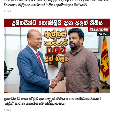
වනසන, බිලියන ගණනක් ගිලින ප්‍රසම්පාදන මාෆියාව
AUG 9
දූෂිතයින්ට තොණ්ඩුව දාන අලුත් නීතිය සහ භාණ්ඩාගාරයෙන්
'බ්‍රේක්' පාගන කොමිසමේ ඛේදවාචකය
AUG 9