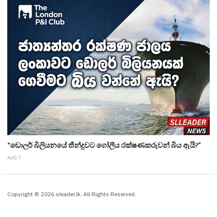
“ඩොලර් බිලියනයේ තීන්දුවට ගෝලීය රක්ෂණකරුවන් බිය ඇයි?”
AUG 7
Copyright © 2026 sleader.lk. All Rights Reserved.