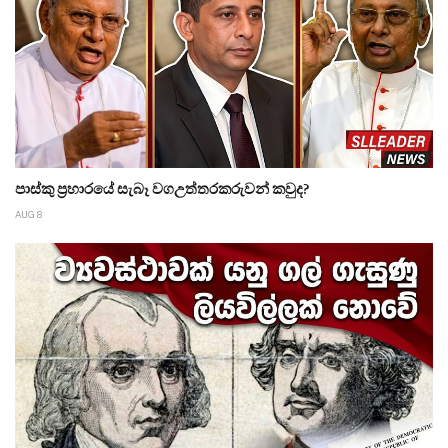
පාස්කු ප්‍රහාරයේ සැබෑ වගඋත්තරකරුවන් කවුද?
AUG 8