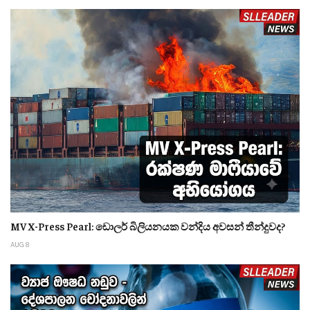
MV X-Press Pearl: ඩොලර් බිලියනයක වන්දිය අවසන් තීන්දුවද?
AUG 8