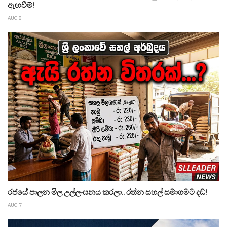
ඇඟවීම්!
AUG 8
රජයේ පාලන මිල උල්ලංඝනය කරලා.. රත්න සහල් සමාගමට දඩ!
AUG 7