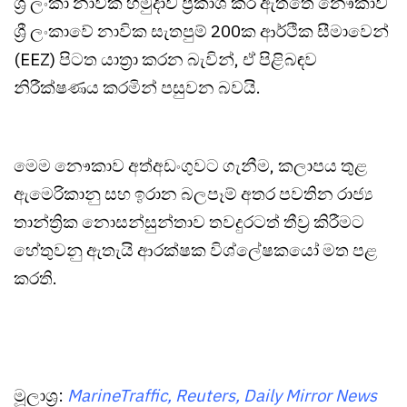
ශ්‍රී ලංකා නාවික හමුදාව ප්‍රකාශ කර ඇත්තේ නෞකාව
ශ්‍රී ලංකාවේ නාවික සැතපුම් 200ක ආර්ථික සීමාවෙන්
(EEZ) පිටත යාත්‍රා කරන බැවින්, ඒ පිළිබඳව
නිරීක්ෂණය කරමින් පසුවන බවයි.
මෙම නෞකාව අත්අඩංගුවට ගැනීම, කලාපය තුළ
ඇමෙරිකානු සහ ඉරාන බලපෑම් අතර පවතින රාජ්‍ය
තාන්ත්‍රික නොසන්සුන්තාව තවදුරටත් තීව්‍ර කිරීමට
හේතුවනු ඇතැයි ආරක්ෂක විශ්ලේෂකයෝ මත පළ
කරති.
මූලාශ්‍ර:
MarineTraffic, Reuters, Daily Mirror News