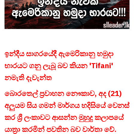
ඉන්දීය සාගරයේදී ඇමෙරිකානු හමුදා
භාරයට ගනු ලැබූ බව කියන 'Tifani'
නමැති දැවැන්ත
බොරතෙල් ප්‍රවාහන නෞකාව, අද (21)
අලුයම සිය ගමන් මාර්ගය හදිසියේ වෙනස්
කර ශ්‍රී ලංකාවට ආසන්න මුහුදු කලාපයේ
යාත්‍රා කරමින් පවතින බව වාර්තා වේ.