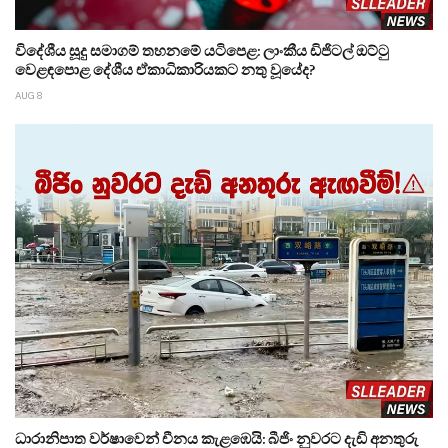
විදේශීය සූදු සමාගම් තහනමේ යටිපෙළ: ලාංකීය ඩිජිටල් ඔට්ටු
වෙළඳපොළ දේශීය ඒකාධිකාරියකට නතු වූයේද?
AUG 8
ධාරානිපාත වර්ෂාවෙන් චීනය කැළඹෙයි: බීජිං නුවරට දැඩි අනතුරු