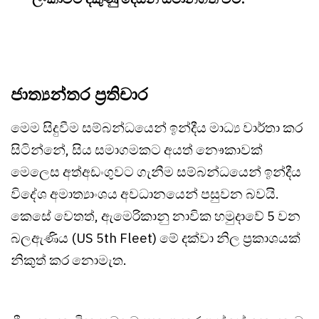
ජාත්‍යන්තර ප්‍රතිචාර
මෙම සිදුවීම සම්බන්ධයෙන් ඉන්දීය මාධ්‍ය වාර්තා කර
සිටින්නේ, සිය සමාගමකට අයත් නෞකාවක්
මෙලෙස අත්අඩංගුවට ගැනීම සම්බන්ධයෙන් ඉන්දීය
විදේශ අමාත්‍යාංශය අවධානයෙන් පසුවන බවයි.
කෙසේ වෙතත්, ඇමෙරිකානු නාවික හමුදාවේ 5 වන
බලඇණිය (US 5th Fleet) මේ දක්වා නිල ප්‍රකාශයක්
නිකුත් කර නොමැත.