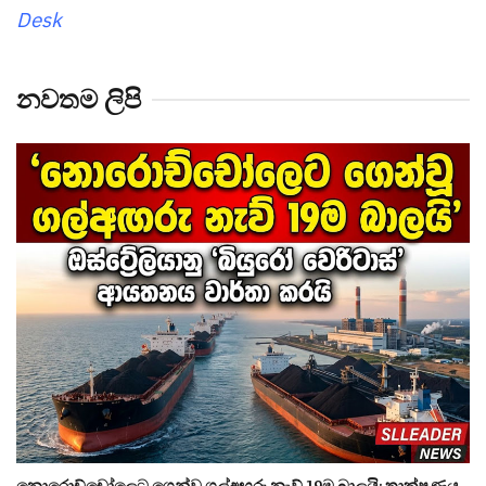
Desk
නවතම ලිපි
නොරොච්චෝලෙට ගෙන්වූ ගල්අඟුරු නැව් 19ම බාලයි: තාක්ෂණය