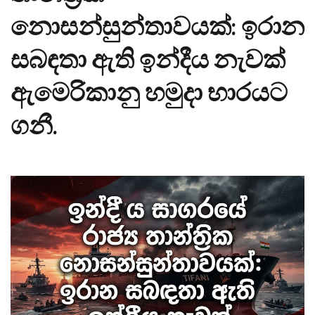
නොසන්සුන්තාවයක්: ඉරාන
සබඳතා ඇති ඉන්දීය නැවක්
ඇමෙරිකානු හමුදා භාරයට
ගනී.