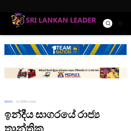
NEWS
21 APRIL 2026
ඉන්දීය සාගරයේ රාජ්‍ය
තාන්ත්‍රික