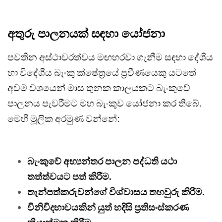
අතුරු පාලනයක් සඳහා යෝජනා
පවතින අස්ථාවරත්වය මඟහරවා ගැනීම සඳහා දේශීය
හා විදේශීය බැංකු ක්ෂේත්‍රයේ ප්‍රවීණයෙකු යටතේ
අවම වශයෙන් මාස තුනක කාලයකට බැංකුවේ
පාලනය පැවරීමට මහ බැංකුව යෝජනා කර තිබේ.
මෙහි මූලික අරමුණ වන්නේ:
බැංකුවේ අභ්‍යන්තර පාලන පද්ධති යථා
තත්ත්වයට පත් කිරීම.
තැන්පත්කරුවන්ගේ විශ්වාසය තහවුරු කිරීම.
විනිවිදභාවයකින් යුත් හදිසි ප්‍රතිසංස්කරණ