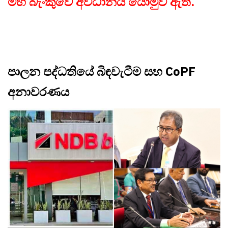
මහ බැංකුවේ අවධානය යොමුව ඇත.
පාලන පද්ධතියේ බිඳවැටීම සහ CoPF
අනාවරණය