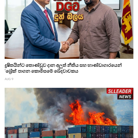
දූෂිතයින්ට තොණ්ඩුව දාන අලුත් නීතිය සහ භාණ්ඩාගාරයෙන්
'බ්‍රේක්' පාගන කොමිසමේ ඛේදවාචකය
AUG 9