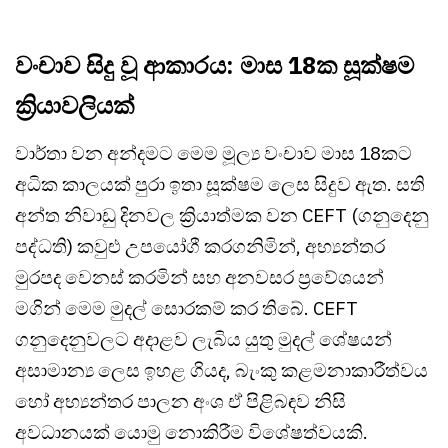
වංචාව සිදු වූ ආකාරය: මාස 18ක සූක්ෂම
ක්‍රියාවලියක්
වාර්තා වන අන්දමට මෙම මූල්‍ය වංචාව මාස 18කට
අධික කාලයක් පුරා ඉතා සූක්ෂම ලෙස සිදුව ඇත. සති
අන්ත නිවාඩු දිනවල ක්‍රියාත්මක වන CEFT (ගනුදෙනු
පද්ධති) කවුළු උපයෝගී කරගනිමින්, අභ්‍යන්තර
මුරපද වෙනස් කරමින් සහ අනවසර ප්‍රවේශයන්
මගින් මෙම මුදල් සොරකම් කර තිබේ. CEFT
ගනුදෙනුවලට අදාළව ලැබිය යුතු මුදල් ශේෂයන්
අසාමාන්‍ය ලෙස ඉහළ ගියද, බැංකු කළමනාකාරීත්වය
හෝ අභ්‍යන්තර පාලන අංශ ඒ පිළිබඳව නිසි
අවධානයක් යොමු නොකිරීම විශේෂත්වයකි.