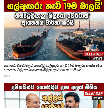
නොරොච්චෝලෙට ගෙන්වූ ගල්අඟුරු නැව් 19ම බාලයි: තාක්ෂණය
වනසන, බිලියන ගණනක් ගිලින ප්‍රසම්පාදන මාෆියාව
AUG 9