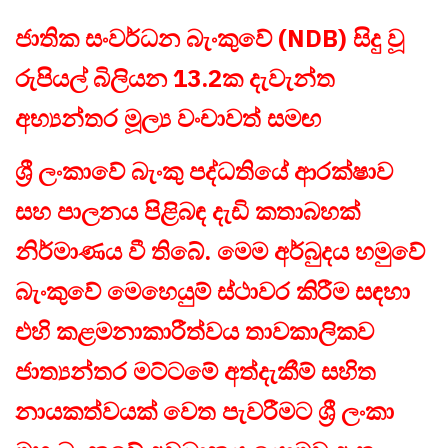
ජාතික සංවර්ධන බැංකුවේ (NDB) සිදු වූ
රුපියල් බිලියන 13.2ක දැවැන්ත
අභ්‍යන්තර මූල්‍ය වංචාවත් සමඟ
ශ්‍රී ලංකාවේ බැංකු පද්ධතියේ ආරක්ෂාව
සහ පාලනය පිළිබඳ දැඩි කතාබහක්
නිර්මාණය වී තිබේ. මෙම අර්බුදය හමුවේ
බැංකුවේ මෙහෙයුම් ස්ථාවර කිරීම සඳහා
එහි කළමනාකාරීත්වය තාවකාලිකව
ජාත්‍යන්තර මට්ටමේ අත්දැකීම් සහිත
නායකත්වයක් වෙත පැවරීමට ශ්‍රී ලංකා