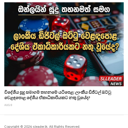
විදේශීය සූදු සමාගම් තහනමේ යටිපෙළ: ලාංකීය ඩිජිටල් ඔට්ටු
වෙළඳපොළ දේශීය ඒකාධිකාරියකට නතු වූයේද?
AUG 8
Copyright © 2026 sleader.lk. All Rights Reserved.