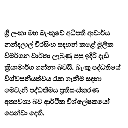
ශ්‍රී ලංකා මහ බැංකුවේ අධිපති ආචාර්ය
නන්දලාල් වීරසිංහ සඳහන් කළේ මූලික
විමර්ශන වාර්තා ලැබුණු පසු ඉදිරි දැඩි
ක්‍රියාමාර්ග ගන්නා බවයි. බැංකු පද්ධතියේ
විශ්වසනීයත්වය රැක ගැනීම සඳහා
මෙවැනි පද්ධතිමය ප්‍රතිසංස්කරණ
අත්‍යවශ්‍ය බව ආර්ථික විශ්ලේෂකයෝ
පෙන්වා දෙති.