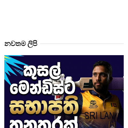
නවතම ලිපි