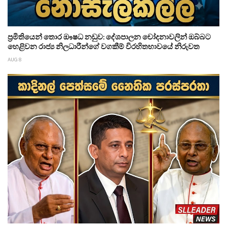
ප්‍රමිතියෙන් තොර ඖෂධ නඩුව: දේශපාලන චෝදනාවලින් ඔබ්බට
හෙළිවන රාජ්‍ය නිලධාරීන්ගේ වගකීම් විරහිතභාවයේ නිරුවත
AUG 8