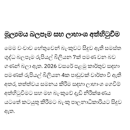
මූල්‍යමය බලපෑම සහ ලාභාංශ අත්හිටුවීම
මෙම වංචාව හේතුවෙන් බැංකුවට සිදුව ඇති සමස්ත
ශුද්ධ බලපෑම රුපියල් බිලියන 7ක් පමණ වන බව
ගණන් බලා ඇත. 2026 වසරේ පළමු කාර්තුව සඳහා
පමණක් රුපියල් බිලියන 4ක පාඩුවක් වාර්තා වී ඇති
අතර, තත්ත්වය සමනය කිරීම සඳහා ලාභාංශ ගෙවීම්
අත්හිටුවීමට සහ මහ බැංකුවේ දැඩි නිරීක්ෂණය
යටතේ කටයුතු කිරීමට බැංකු පාලනාධිකාරියට සිදුව
ඇත.