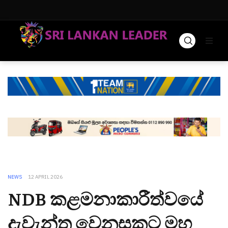
NEWS
12 APRIL 2026
NDB කළමනාකාරීත්වයේ
දැවැන්ත වෙනසකට මහ