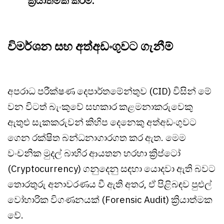
ක්‍රියාත්මක කිරීම.
විමර්ශන සහ අත්අඩංගුවට ගැනීම්
අපරාධ පරීක්ෂණ දෙපාර්තමේන්තුව (CID) විසින් මේ
වන විටත් බැංකුවේ සහකාර කළමනාකරුවෙකු
ඇතුළු සැකකරුවන් කිහිප දෙනෙකු අත්අඩංගුවට
ගෙන රක්ෂිත බන්ධනාගාරගත කර ඇත. මෙම
වංචනික මුදල් බාහිර ආයතන හරහා ක්‍රිප්ටෝ
(Cryptocurrency) ගනුදෙනු සඳහා යොදවා ඇති බවට
තොරතුරු අනාවරණය වී ඇති අතර, ඒ පිළිබඳව පුළුල්
වෝහාරික විගණනයක් (Forensic Audit) ක්‍රියාත්මක
වේ.