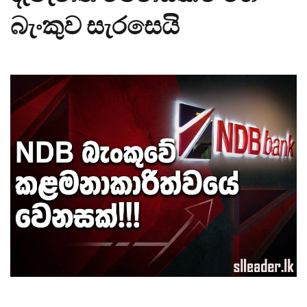
බැංකුව සැරසෙයි