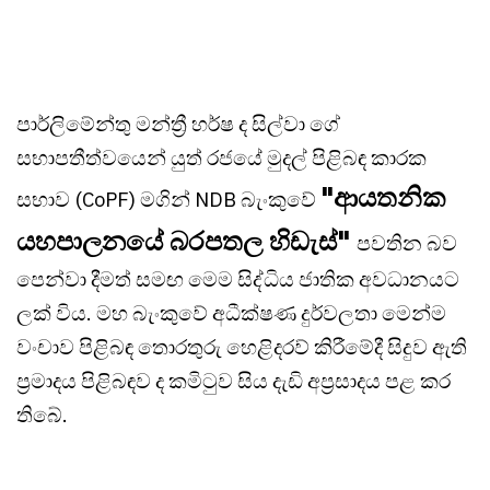
පාර්ලිමේන්තු මන්ත්‍රී හර්ෂ ද සිල්වා ගේ
සභාපතීත්වයෙන් යුත් රජයේ මුදල් පිළිබඳ කාරක
"ආයතනික
සභාව (CoPF) මගින් NDB බැංකුවේ
යහපාලනයේ බරපතල හිඩැස්"
පවතින බව
පෙන්වා දීමත් සමඟ මෙම සිද්ධිය ජාතික අවධානයට
ලක් විය. මහ බැංකුවේ අධීක්ෂණ දුර්වලතා මෙන්ම
වංචාව පිළිබඳ තොරතුරු හෙළිදරව් කිරීමේදී සිදුව ඇති
ප්‍රමාදය පිළිබඳව ද කමිටුව සිය දැඩි අප්‍රසාදය පළ කර
තිබේ.