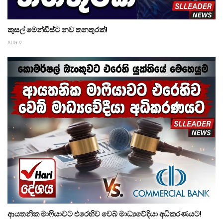
කුසල් මෙන්ඩිස්ට නව තනතුරක්!
AUG 9
ආයතනික මාෆියාවට එරෙහිව වෙබ් මාධ්‍යවේදියා අධිකරණයට!