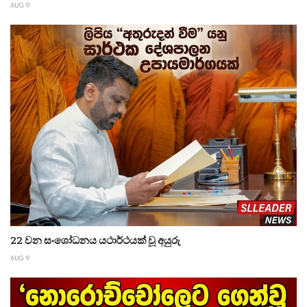
AUG 9
22 වන සංශෝධනය යථාර්ථයක් වූ අයුරු
AUG 9