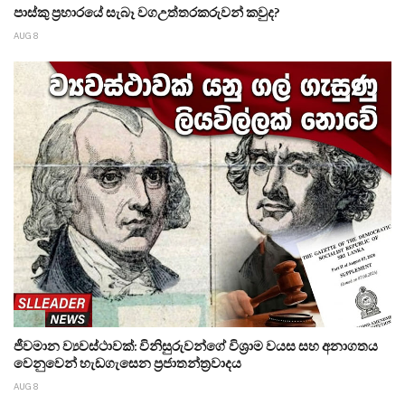
පාස්කු ප්‍රහාරයේ සැබෑ වගඋත්තරකරුවන් කවුද?
AUG 8
ජීවමාන ව්‍යවස්ථාවක්: විනිසුරුවන්ගේ විශ්‍රාම වයස සහ අනාගතය
වෙනුවෙන් හැඩගැසෙන ප්‍රජාතන්ත්‍රවාදය
AUG 8