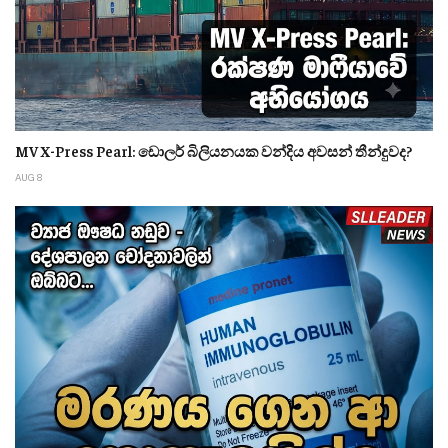
MV X-Press Pearl: ඩොලර් බිලියනයක වන්දිය අවසන් තීන්දුවද?
AUG 8