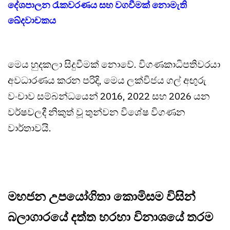
දේශපාලන රැකවරණය සහ වගවීමක් නොමැති
ඛේදවාචකය
මෙය හුදකලා සිදුවීමක් නොවේ. විගණකාධිපතිවරයා
අවධාරණය කරන පරිදි, මෙය ලක්විජය ගල් අඟුරු
වංචාව සම්බන්ධයෙන් 2016, 2022 සහ 2026 යන
වර්ෂවලදී නිකුත් වූ තුන්වන විශේෂ විගණන
වාර්තාවයි.
මහජන උපයෝගිතා කොමිසම විසින්
බලාගාරයේ දත්ත හරහා විනාශයේ තරම