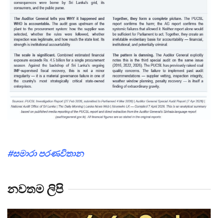
#සමාරා පරණවිතාන
නවතම ලිපි