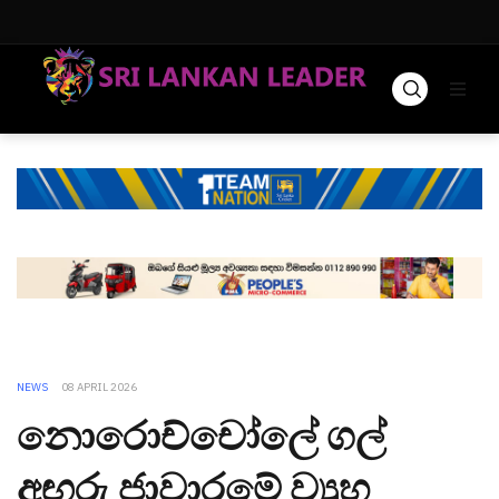
NEWS
08 APRIL 2026
නොරොච්චෝලේ ගල්
අඟුරු ජාවාරමේ ව්‍යුහ