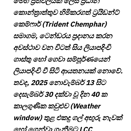
මෙහි ප්‍රතිඵලයක් ලෙස ප්‍රධාන
කොන්ත්‍රාත්තුව හිමිකරගත් ට්‍රයිඩන්ට්
කෙම්ෆාර් (Trident Chemphar)
සමාගම, ටෙන්ඩරය ප්‍රදානය කරන
අවස්ථාව වන විටත් සිය ලියාපදිංචි
ගාස්තු හෝ ගෙවා සම්පූර්ණයෙන්
ලියාපදිංචි වී සිටි ආයතනයක් නොවේ.
තවද, 2025 නොවැම්බර් 13 සිට
දෙසැම්බර් 30 දක්වා වූ දින 40 ක
කාලගුණික කවුළුව (Weather
window) තුළ එකදු ගල් අඟුරු නැවක්
හෝ ගෙන්වා ගැනීමට LCC