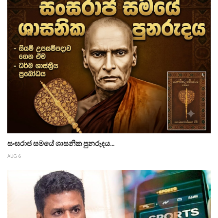
සංඝරාජ සමයේ ශාසනික පුනරුදය...
AUG 6