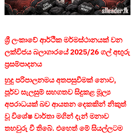
ශ්‍රී ලංකාවේ ආර්ථික මර්මස්ථානයක් වන
ලක්විජය බලාගාරයේ 2025/26 ගල් අඟුරු
ප්‍රසම්පාදනය
හුදු පරිපාලනමය අතපසුවීමක් නොව,
පූර්ව සැලසුම් සහගතව සිදුකළ මූල්‍ය
අපරාධයක් බව ආයතන දෙකකින් නිකුත්
වූ විශේෂ වාර්තා මගින් දැන් මනාව
තහවුරු වී තිබේ. එහෙත් මේ සියල්ලටම