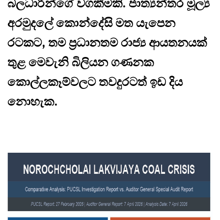
බලධාරීන්ගේ වගකීමකි. ජාත්‍යන්තර මූල්‍ය
අරමුදලේ කොන්දේසි මත යැපෙන
රටකට, තම ප්‍රධානතම රාජ්‍ය ආයතනයක්
තුළ මෙවැනි බිලියන ගණනක
කොල්ලකෑම්වලට තවදුරටත් ඉඩ දිය
නොහැක.