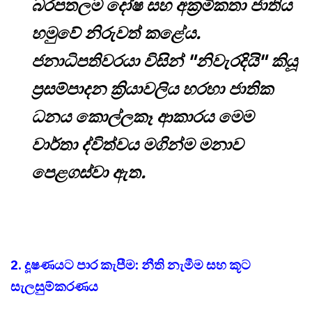
බරපතලම දෝෂ සහ අක්‍රමිකතා ජාතිය
හමුවේ නිරුවත් කළේය.
ජනාධිපතිවරයා විසින් "නිවැරදියි" කියූ
ප්‍රසම්පාදන ක්‍රියාවලිය හරහා ජාතික
ධනය කොල්ලකෑ ආකාරය මෙම
වාර්තා ද්විත්වය මගින්ම මනාව
පෙළගස්වා ඇත.
2. දූෂණයට පාර කැපීම: නීති නැමීම සහ කූට
සැලසුම්කරණය