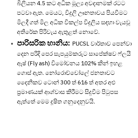
බිලියන 4.5 කට අධික මූල්‍ය අවදානමක් රටට
පටවා ඇත. මෙයට, විදුලි ඌනතාවය පියවීමට
මිලදී ගත් මිල අධික විකල්ප විදුලිය සඳහා වැයවූ
අතිරේක පිරිවැය ඇතුළත් නොවේ.
පාරිසරික හානිය:
PUCSL වාර්තාව පෙන්වා
දෙන පරිදි පෙර සැපයුම්කරුට සාපේක්ෂව ෆ්ලයි
ඈෂ් (Fly ash) විමෝචනය 102% කින් ඉහළ
ගොස් ඇත. නෝරොච්චෝලේ ජනතාවට
දෛනිකව ටොන් 300 ත් 616 ත් අතර අළු
ප්‍රමාණයක් ආශ්වාස කිරීමට සිදුවීම පිටුපස
ඇත්තේ මෙම දූෂිත ගනුදෙනුවයි.