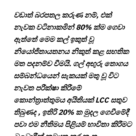
වඩාත් බරපතල කරුණ නම්, එක්
නැවක වටිනාකමින් 80% ක්ම ගෙවා
ඇත්තේ මෙම කල් ඉකුත් වූ
නියෝජිතායතනය නිකුත් කළ සහතික
මත පදනම්ව වීමයි. ගල් අඟුරු තොගය
සම්බන්ධයෙන් සැකයක් මතු වූ විට
නැවත පරීක්ෂා කිරීමේ
කොන්ත්‍රාත්තුමය අයිතියක් LCC සතුව
තිබුණද , ඉතිරි 20% ක මුදල ගෙවීමේදී
පවා එම නීතිමය පිළියම් භාවිතා කිරීමට