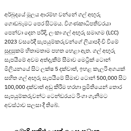
අර්බුදයේ මූලය ආරම්භ වන්නේ ගල් අඟුරු
ගොඩබෑමට පෙර සිටමය. විගණකාධිපතිවරයා
පෙන්වා දෙන පරිදි, ලංකා ගල් අඟුරු සමාගම (LCC)
2023 වසරේදී සැපයුම්කරුවන්ගේ ලියාපදිංචි වීමේ
සුදුසුකම් හිතාමතාම පහත හෙළා ඇත. ගල් අඟුරු
සැපයීමේ අවම අත්දැකීම් සීමාව මෙට්‍රික් ටොන්
මිලියනයේ සිට ලක්ෂ 5 දක්වාත්, ඉහළ කැලරි අගයක්
සහිත ගල් අඟුරු සැපයීමේ සීමාව ටොන් 500,000 සිට
100,000 දක්වාත් අඩු කිරීම හරහා ප්‍රමිතියෙන් තොර
සැපයුම්කරුවන්ට ටෙන්ඩරයට රිංගා ගැනීමට
අවස්ථාව සලසා දී තිබේ.