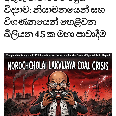
විද්‍යාව: නියාමනයෙන් සහ
විගණනයෙන් හෙළිවන
බිලියන 4.5 ක මහා පාවාදීම