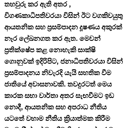
තහවුරු කර ඇති අතර ,
විගණකාධිපතිවරයා විසින් ඊට වගකිවයුතු
ආයතනික සහ ප්‍රසම්පාදන දූෂණය අකුරක්
නෑර ලේඛනගත කර ඇත. මෙවන්
ප්‍රතික්ෂේප කළ නොහැකි සාක්ෂි
ගොනුවක් ඉදිරිපිට, ජනාධිපතිවරයා විසින්
ප්‍රසම්පාදනය නිවැරදි යැයි සහතික වීම
ජාතියේ අවාසනාවකි. තවදුරටත් මෙය
කාරක සභා වාර්තා අතර සැඟවීමට ඉඩ
නොදී, ආයතනික සහ අපරාධ නීතිය
යටතේ වහාම නීතිය ක්‍රියාත්මක කිරීම