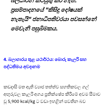
බලධාරීන් කටයුතු කර නැත.
ප්‍රසම්පාදනයේ "කිසිදු දෝෂයක්
නැතැයි" ජනාධිපතිවරයා පවසන්නේ
මෙවැනි පසුබිමකය.
4. බලාගාරය තුළ යථාර්ථය: බොරු කැලරි සහ
පද්ධතිමය අවදානම
කඩදාසි මත ඇති ව්‍යාජ තත්ත්ව සහතිකවල ගල්
අඟුරුවල කැලරි අගය ප්‍රතික්ෂේප කිරීමේ අවම සීමාව
වූ 5,900 kcal/kg ට වඩා ඉහළින් පවතින බව