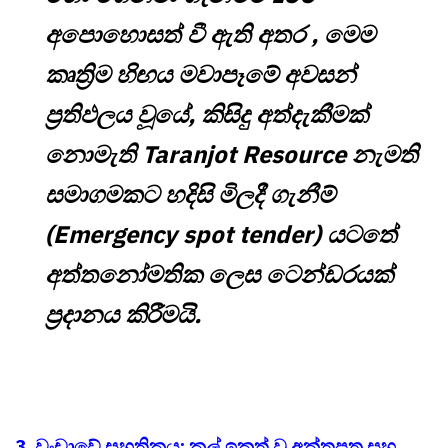
අපොහොසත් වී ඇති අතර , මෙම
කෘත්‍රිම හිඟය මවාපෑමේ අවසන්
ප්‍රතිඵලය වූයේ, කිසිදු අත්දැකීමක්
නොමැති Taranjot Resource නැමති
සමාගමකට හදිසි මිලදී ගැනීම්
(Emergency spot tender) යටතේ
අත්තනෝමතික ලෙස ටෙන්ඩරයක්
ප්‍රදානය කිරීමයි.
3. වංචාවේ සහතිකය: කල් ඉකුත් වූ අක්තපත්‍ර සහ