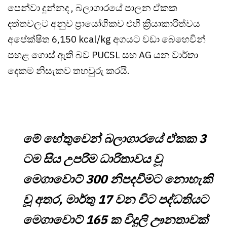
පෙන්වා දුන්නද , බලාගාරයේ පාලන ඒකක
දත්තවලට අනුව ප්‍රායෝගිකව එහි ක්‍රියාකාරීත්වය
අපේක්ෂිත 6,150 kcal/kg අගයට වඩා බෙහෙවින්
පහළ ගොස් ඇති බව PUCSL සහ AG යන වාර්තා
දෙකම නිසැකව තහවුරු කරයි.
මේ හේතුවෙන් බලාගාරයේ ඒකක 3
ටම සිය උපරිම ධාරිතාවය වූ
මෙගාවොට් 300 නිපදවීමට නොහැකි
වූ අතර, මාර්තු 17 වන විට පද්ධතියට
මෙගාවොට් 165 ක විදුලි ඌනතාවක්