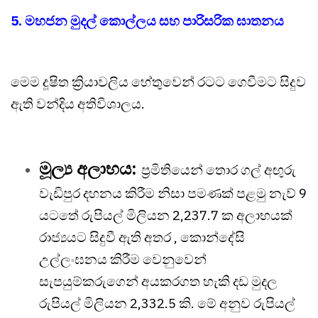
5. මහජන මුදල් කොල්ලය සහ පාරිසරික ඝාතනය
මෙම දූෂිත ක්‍රියාවලිය හේතුවෙන් රටට ගෙවීමට සිදුව
ඇති වන්දිය අතිවිශාලය.
මූල්‍ය අලාභය:
ප්‍රමිතියෙන් තොර ගල් අඟුරු
වැඩිපුර දහනය කිරීම නිසා පමණක් පළමු නැව් 9
යටතේ රුපියල් මිලියන 2,237.7 ක අලාභයක්
රාජ්‍යයට සිදුවී ඇති අතර , කොන්දේසි
උල්ලංඝනය කිරීම වෙනුවෙන්
සැපයුම්කරුගෙන් අයකරගත හැකි දඩ මුදල
රුපියල් මිලියන 2,332.5 කි. මේ අනුව රුපියල්