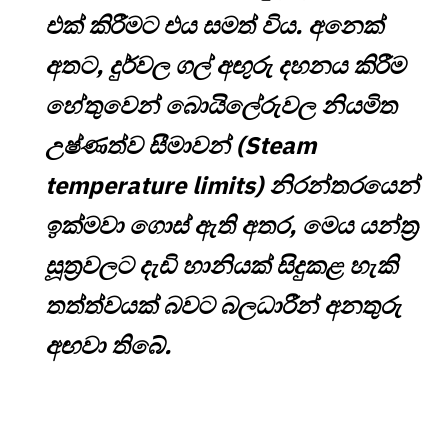
එක් කිරීමට එය සමත් විය. අනෙක්
අතට, දුර්වල ගල් අඟුරු දහනය කිරීම
හේතුවෙන් බොයිලේරුවල නියමිත
උෂ්ණත්ව සීමාවන් (Steam
temperature limits) නිරන්තරයෙන්
ඉක්මවා ගොස් ඇති අතර, මෙය යන්ත්‍ර
සූත්‍රවලට දැඩි හානියක් සිදුකළ හැකි
තත්ත්වයක් බවට බලධාරීන් අනතුරු
අඟවා තිබේ.