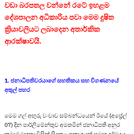
වඩා බරපතල වන්නේ රටේ ඉහළම
දේශපාලන අධිකාරිය පවා මෙම දූෂිත
ක්‍රියාවලියට ලබාදෙන අතාර්කික
ආරක්ෂාවයි.
1. ජනාධිපතිවරයාගේ සහතිකය සහ විගණනයේ
අතුල් පහර
මෙම ගල් අඟුරු වංචාව සම්බන්ධයෙන් ඊයේ (අප්‍රේල්
07) දින පාර්ලිමේන්තුව අමතමින් ජනාධිපති අනුර