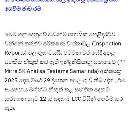
ගෙවීම් ජාවාරම
මෙම ගනුදෙනුවේ වඩාත්ම සහාසික හෙළිදරව්ව
වන්නේ තත්ත්ව පරීක්ෂණ වාර්තාවල (Inspection
Reports) වලංගුභාවයයි. පටවන වරායේදී අදාළ
සහතික නිකුත් කර ඇති ඉන්දුනීසියානු සමාගමේ (PT
Mitra SK Analisa Testama Samarinda) අක්තපත්‍ර
2025 දෙසැම්බර් 29 දිනෙන් අවලංගු වී තිබියදීත් , එම
ආයතනය මගින්ම නිකුත් කළ සහතික පදනම්
කරගෙන නැව් 12 ක් සඳහාම LCC විසින් ගෙවීම් කර
ඇත.