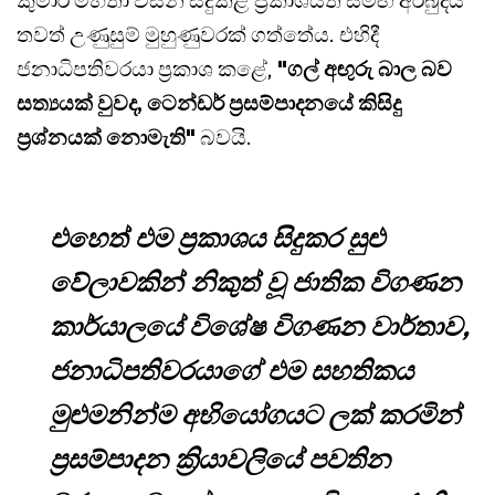
කුමාර මහතා විසින් සිදුකළ ප්‍රකාශයත් සමඟ අර්බුදය
තවත් උණුසුම් මුහුණුවරක් ගත්තේය. එහිදී
ජනාධිපතිවරයා ප්‍රකාශ කළේ,
"ගල් අඟුරු බාල බව
සත්‍යයක් වුවද, ටෙන්ඩර් ප්‍රසම්පාදනයේ කිසිදු
ප්‍රශ්නයක් නොමැති"
බවයි.
එහෙත් එම ප්‍රකාශය සිදුකර සුළු
වේලාවකින් නිකුත් වූ ජාතික විගණන
කාර්යාලයේ විශේෂ විගණන වාර්තාව,
ජනාධිපතිවරයාගේ එම සහතිකය
මුළුමනින්ම අභියෝගයට ලක් කරමින්
ප්‍රසම්පාදන ක්‍රියාවලියේ පවතින