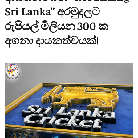
Sri Lanka’’ අරමුදලට
රුපියල් මිලියන 300 ක
අගනා දායකත්වයක්!