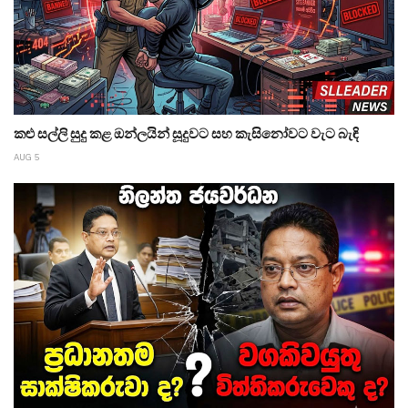
කළු සල්ලි සුදු කළ ඔන්ලයින් සූදුවට සහ කැසිනෝවට වැට බැඳි
AUG 5