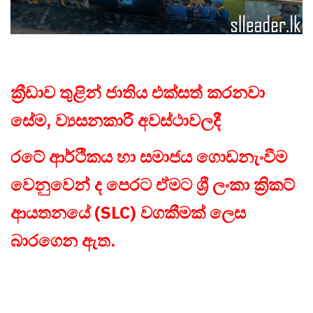
ක්‍රීඩාව තුළින් ජාතිය එක්සත් කරනවා
සේම, ව්‍යසනකාරී අවස්ථාවලදී
රටේ ආර්ථිකය හා සමාජය ගොඩනැංවීම
වෙනුවෙන් ද පෙරට ඒමට ශ්‍රී ලංකා ක්‍රිකට්
ආයතනයේ (SLC) වගකීමක් ලෙස
බාරගෙන ඇත.