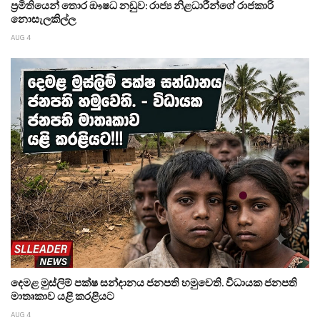
ප්‍රමිතියෙන් තොර ඖෂධ නඩුව: රාජ්‍ය නිළධාරීන්ගේ රාජකාරි
නොසැලකිල්ල
AUG 4
දෙමළ මුස්ලිම් පක්ෂ සන්දානය ජනපති හමුවෙති. විධායක ජනපති
මාතෘකාව යළි කරළියට
AUG 4