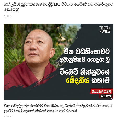
ඔන්ලයින් සූදුව තහනම් වෙද්දී, LPL පිටියට ‘බෙටින්’ සමාගම් රිංගුවේ
කෙසේද?
AUG 6
චීන වේල්ලකට එරෙහිව විරෝධය පෑ ටිබෙට් භික්ෂුවක් වධහිංසාවට
ලක්ව වසර දෙකක් තිස්සේ අසාධ්‍ය තත්ත්වයේ