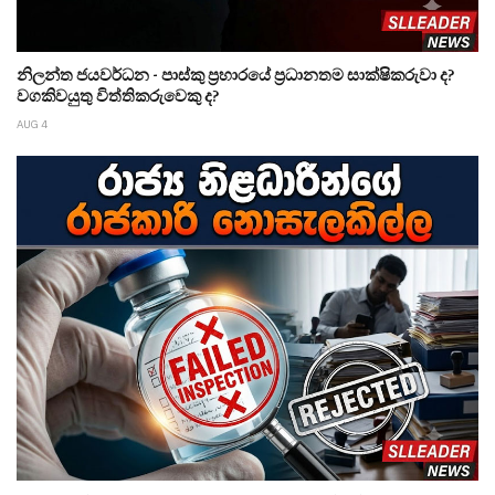
නිලන්ත ජයවර්ධන - පාස්කු ප්‍රහාරයේ ප්‍රධානතම සාක්ෂිකරුවා ද?
වගකිවයුතු විත්තිකරුවෙකු ද?
AUG 4