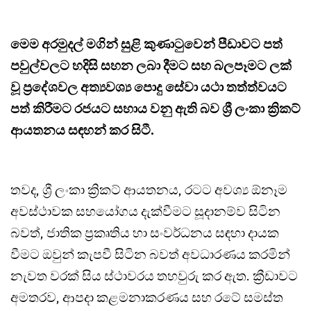
මෙම අරමුදල් මගින් සුළි කුණාටුවෙන් පීඩාවට පත්
පවුල්වලට හදිසි සහන ලබා දීමට සහ බලපෑමට ලක්
වූ ප්‍රදේශවල අත්‍යවශ්‍ය පොදු සේවා යථා තත්ත්වයට
පත් කිරීමට රජයට සහාය වනු ඇති බව ශ්‍රී ලංකා ක්‍රිකට්
ආයතනය සඳහන් කර සිටී.
තවද, ශ්‍රී ලංකා ක්‍රිකට් ආයතනය, රටට අවශ්‍ය ඕනෑම
අවස්ථාවක සහයෝගය දැක්වීමට සූදානම්ව සිටින
බවත්, ජාතික ප්‍රකෘතිය හා සංවර්ධනය සඳහා දායක
වීමට ඔවුන් කැපවී සිටින බවත් අවධාරණය කරමින්
නැවත වරක් සිය ස්ථාවරය තහවුරු කර ඇත. ක්‍රීඩාවට
අමතරව, ආපදා කළමනාකරණය සහ රටේ සමස්ත