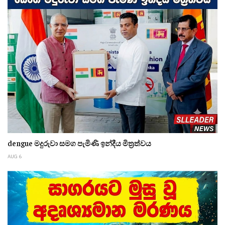
dengue මදුරුවා සමග පැමිණි ඉන්දීය මිත්‍රත්වය
AUG 6