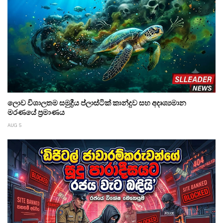
ලොව විශාලතම සමුද්‍රීය ප්ලාස්ටික් කාන්දුව සහ අදෘශ්‍යමාන
මරණයේ ප්‍රමාණය
AUG 5