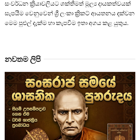
සංවර්ධන ක්‍රියාවලියට ශක්තිමත් මූල්‍ය දායකත්වයක්
සැපයීම වෙනුවෙන් ශ්‍රී ලංකා ක්‍රිකට් ආයතනය දක්වන
මෙම පුළුල් දැක්ම හා කැපවීම ඉතා අගය කළ යුතුය.
නවතම ලිපි