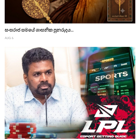
සංඝරාජ සමයේ ශාසනික පුනරුදය...
AUG 6