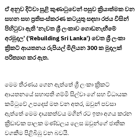
ඒ අනුව දිට්වා සුළි කුණාටුවෙන් පසුව ක්‍රියාත්මක වන
සහන සහ ප්‍රතිසංස්කරණ කටයුතු සඳහා රජය විසින්
පිහිටුවා ඇති ‘නැවත ශ්‍රී ලංකාව ගොඩනැඟීමේ
අරමුදල’ (‘Rebuilding Sri Lanka’) වෙත ශ්‍රී ලංකා
ක්‍රිකට් ආයතනය රුපියල් මිලියන 300 ක මුදලක්
පරිත්‍යාග කර ඇත.
මෙම තීරණය ගෙන ඇත්තේ ශ්‍රී ලංකා ක්‍රිකට්
ආයතනයේ සභාපති ශම්මි සිල්වා ගේ සහ විධායක
කමිටුවේ උපදෙස් මත වන අතර, ඔවුන් පවසා
ඇත්තේ මෙම දායකත්වය මගින් රට ඉතා අගය කරන
ක්‍රීඩාවක පාලක මණ්ඩලය ලෙස ඔවුන්ගේ ජාතික
වගකීම පිළිබිඹු වන බවයි.