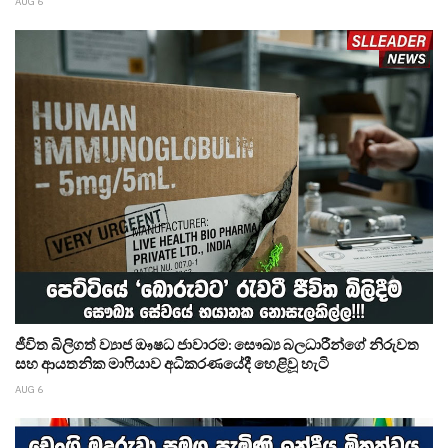
AUG 6
ජීවිත බිලිගත් ව්‍යාජ ඖෂධ ජාවාරම: සෞඛ්‍ය බලධාරීන්ගේ නිරුවත
සහ ආයතනික මාෆියාව අධිකරණයේදී හෙළිවූ හැටි
AUG 6