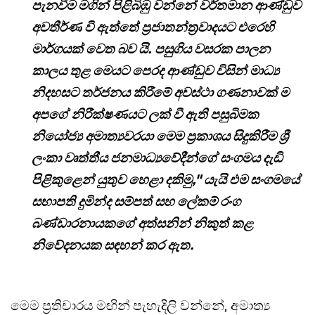
පැනවීම මගින් පිළිබිඹු වන්නේ වර්තමාන ආණ්ඩුව
අවතීර්ණ වි ඇත්තේ ප්‍රජාතන්ත්‍රවාදයට එරෙහි
මාර්ගයක් වෙත බව යි. පසුගිය වසරක පාලන
කාලය තුළ මෙයට පෙරද ආණ්ඩුව විසින් මාධ්‍ය
නිදහසට තර්ජනය කිරීමේ අවස්ථා ගණනාවක් ම
අපගේ නිරීක්ෂණයට ලක් වී ඇති පසුබිමක
නියෝජ්‍ය අමාත්‍යවරයා මෙම ප්‍රකාශය සිදුකිරීම ශ්‍රී
ලංකා වෘත්තීය ජනමාධ්‍යවේදීන්ගේ සංගමය දැඩි
පිළිකුළෙන් යුතුව හෙළා දකිමු," යැයි එම සංගමයේ
සභාපති දුමින්ද සම්පත්​​​​ සහ ලේකම් රංග
බණ්ඩාරනායකගේ අත්සනින් නිකුත් කළ
නිවේදනයක සඳහන් කර ඇත.
මෙම ප්‍රතිචාරය මඟින් පැහැදිලි වන්නේ, අමාත්‍ය