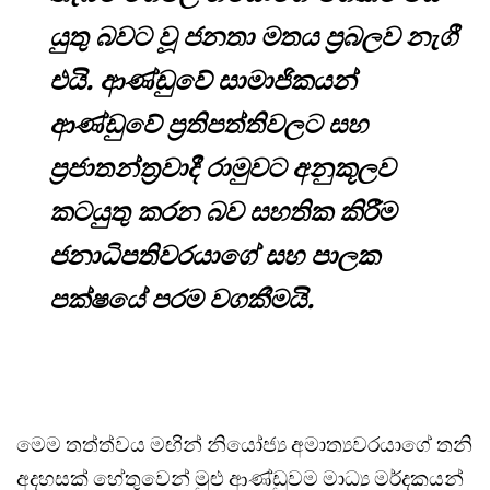
යුතු බවට වූ ජනතා මතය ප්‍රබලව නැගී
එයි. ආණ්ඩුවේ සාමාජිකයන්
ආණ්ඩුවේ ප්‍රතිපත්තිවලට සහ
ප්‍රජාතන්ත්‍රවාදී රාමුවට අනුකූලව
කටයුතු කරන බව සහතික කිරීම
ජනාධිපතිවරයාගේ සහ පාලක
පක්ෂයේ පරම වගකීමයි.
මෙම තත්ත්වය මඟින් නියෝජ්‍ය අමාත්‍යවරයාගේ තනි
අදහසක් හේතුවෙන් මුළු ආණ්ඩුවම මාධ්‍ය මර්දකයන්