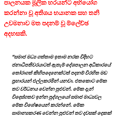
පාලනයක මූලික හරයන්ට අභියෝග
කරන්නා වූ අතිශය භයානක සහ තනි
උවමනාව මත පදනම් වූ ම්ලේච්ඡ
අදහසකි.
"සමාජ මධ්‍ය ගත්තාම ඉතාම නරක විදිහට
ජනාධිපතිවරයාටත් ඇතැම් දේශපාලන අධිකාරයේ
තෝරාගත් කිහිපදෙනෙක්ටත් පදනම් විරහිත මඩ
ප්‍රහාරයන් එල්ලකරමින් යනවා. එතකොට මේක
තව වර්ධනය වෙන්න පුළුවන්. මේක දැන්
විදෙස්ගතව ඉන්න පුද්ගලයෝ සමාජ මාධ්‍යවල
මේක විශේෂයෙන් කරන්නේ. මේක
සාමාන්‍යකරණ වෙන්න පුළුවන් තව දවසක් දෙකක්