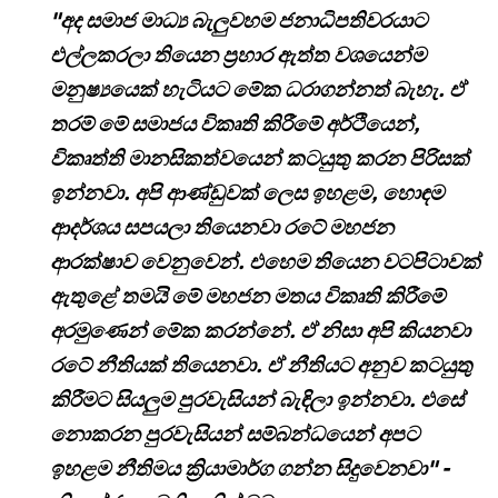
"අද සමාජ මාධ්‍ය බැලුවහම ජනාධිපතිවරයාට
එල්ලකරලා තියෙන ප්‍රහාර ඇත්ත වශයෙන්ම
මනුෂ්‍යයෙක් හැටියට මේක ධරාගන්නත් බැහැ. ඒ
තරම් මේ සමාජය විකෘති කිරීමේ අර්ථියෙන්,
විකෘත්ති මානසිකත්වයෙන් කටයුතු කරන පිරිසක්
ඉන්නවා. අපි ආණ්ඩුවක් ලෙස ඉහළම, හොඳම
ආදර්ශය සපයලා තියෙනවා රටේ මහජන
ආරක්ෂාව වෙනුවෙන්. එහෙම තියෙන වටපිටාවක්
ඇතුළේ තමයි මේ මහජන මතය විකෘති කිරීමේ
අරමුණෙන් මේක කරන්නේ. ඒ නිසා අපි කියනවා
රටේ නීතියක් තියෙනවා. ඒ නීතියට අනුව කටයුතු
කිරීමට සියලුම පුරවැසියන් බැඳිලා ඉන්නවා. එසේ
නොකරන පුරවැසියන් සම්බන්ධයෙන් අපට
ඉහළම නීතිමය ක්‍රියාමාර්ග ගන්න සිදුවෙනවා" -