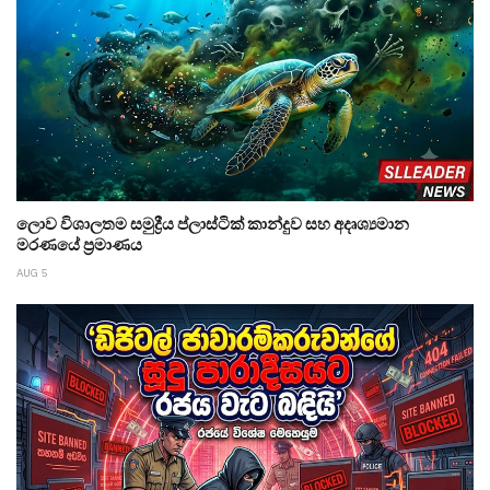
ලොව විශාලතම සමුද්‍රීය ප්ලාස්ටික් කාන්දුව සහ අදෘශ්‍යමාන
මරණයේ ප්‍රමාණය
AUG 5