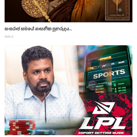
සංඝරාජ සමයේ ශාසනික පුනරුදය...
AUG 6