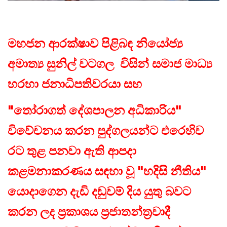
මහජන ආරක්ෂාව පිළිබඳ නියෝජ්‍ය
අමාත්‍ය සුනිල් වටගල විසින් සමාජ මාධ්‍ය
හරහා ජනාධිපතිවරයා සහ
"තෝරාගත් දේශපාලන අධිකාරිය"
විවේචනය කරන පුද්ගලයන්ට එරෙහිව
රට තුළ පනවා ඇති ආපදා
කළමනාකරණය සඳහා වූ "හදිසි නීතිය"
යොදාගෙන දැඩි දඬුවම් දිය යුතු බවට
කරන ලද ප්‍රකාශය ප්‍රජාතන්ත්‍රවාදී