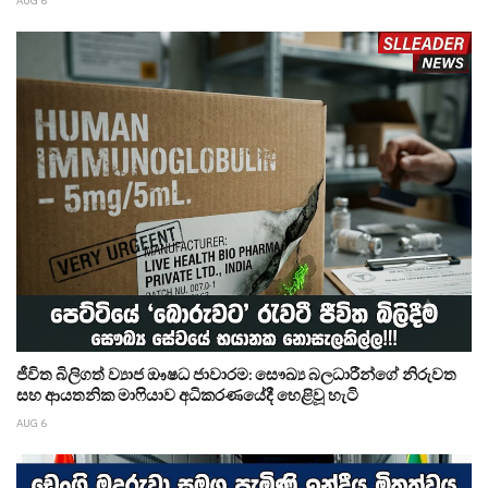
AUG 6
ජීවිත බිලිගත් ව්‍යාජ ඖෂධ ජාවාරම: සෞඛ්‍ය බලධාරීන්ගේ නිරුවත
සහ ආයතනික මාෆියාව අධිකරණයේදී හෙළිවූ හැටි
AUG 6