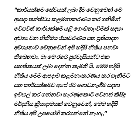
"කාර්යක්ෂම සේවයක් ලබා දීම වෙනුවෙන් මේ
ආපදා තත්ත්වය කළමනාකරණය කර ගනිමින්
වේගවත් කාර්යක්ෂම යළි ගොඩනැංවීමක් සඳහා
අවශ්‍ය වන නීතිමය රැකවරණය සහ ප්‍රතිපාදන
අවශ්‍යතාව වෙනුවෙන් අපි හදිසි නීතිය පනවා
තිබෙනවා. මා මේ රටේ පුරවැසියන්ට එක
සහතිකයක් ලබා දෙන්න කැමති යි. මෙම හදිසි
නීතිය මෙම ආපදාව කළමනාකරණය කර ගැනීමට
සහ කාර්යක්ෂමව අපේ රට ගොඩනැගීම සඳහා
ඉවහල් කර ගන්නවා හැරණුකොට වෙනත් කිසිදු
මර්දනීය ක්‍රියාදාමයක් වෙනුවෙන්, මෙම හදිසි
නීතිය අපි උපයෝගී කරගන්නේ නැහැ,"