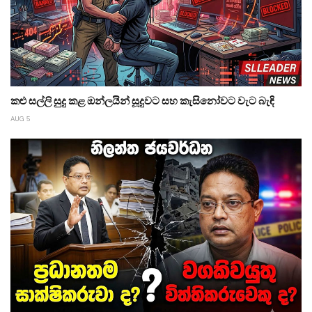
කළු සල්ලි සුදු කළ ඔන්ලයින් සූදුවට සහ කැසිනෝවට වැට බැඳි
AUG 5