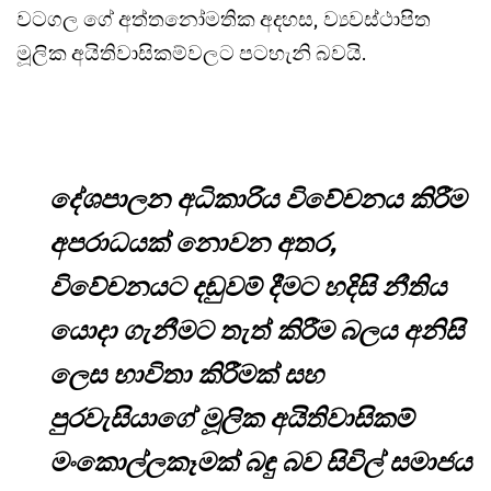
වටගල ගේ අත්තනෝමතික අදහස, ව්‍යවස්ථාපිත
මූලික අයිතිවාසිකම්වලට පටහැනි බවයි.
දේශපාලන අධිකාරිය විවේචනය කිරීම
අපරාධයක් නොවන අතර,
විවේචනයට දඬුවම් දීමට හදිසි නීතිය
යොදා ගැනීමට තැත් කිරීම බලය අනිසි
ලෙස භාවිතා කිරීමක් සහ
පුරවැසියාගේ මූලික අයිතිවාසිකම්
මංකොල්ලකෑමක් බඳු බව සිවිල් සමාජය