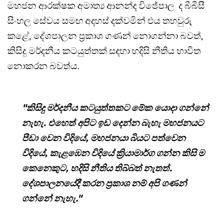
මහජන ආරක්ෂක අමාත්‍ය ආනන්ද විජේපාල ද බීබීසී
සිංහල සේවය සමඟ අදහස් දක්වමින් එය තහවුරු
කළේ, දේශපාලන ප්‍රකාශ ගණන් නොගන්නා බවත්,
කිසිදු මර්දනීය කටයුත්තක් සඳහා හදිසි නීතිය භාවිත
නොකරන බවත්ය.
"කිසිදු මර්දනීය කටයුත්තකට මේක යොදා ගන්නේ
නැහැ. එහෙත් අපිට ඉඩ දෙන්න බැහැ මහජනයට
පීඩා වෙන විදියේ, මහජනයා බියට පත්වෙන
විදියේ, කැළඹෙන විදියේ ක්‍රියාමාර්ග ගන්න කිසි ම
කෙනෙකුට, හදිසි නීතිය තිබ්බත් නැතත්.
දේශපාලනයේදී කරන ප්‍රකාශ නම් අපි ගණන්
ගන්නේ නැහැ."