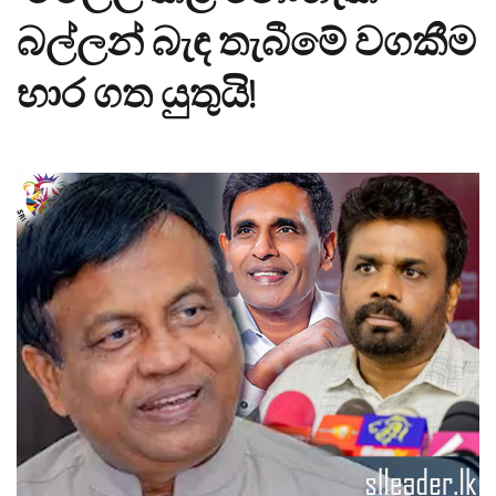
බල්ලන් බැඳ තැබීමේ වගකීම
භාර ගත යුතුයි!