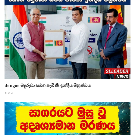
dengue මදුරුවා සමග පැමිණි ඉන්දීය මිත්‍රත්වය
AUG 6