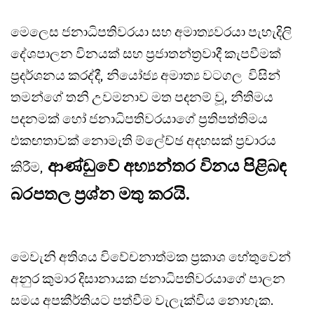
මෙලෙස ජනාධිපතිවරයා සහ අමාත්‍යවරයා පැහැදිලි
දේශපාලන විනයක් සහ ප්‍රජාතන්ත්‍රවාදී කැපවීමක්
ප්‍රදර්ශනය කරද්දී, නියෝජ්‍ය අමාත්‍ය වටගල විසින්
තමන්ගේ තනි උවමනාව මත පදනම් වූ, නීතිමය
පදනමක් හෝ ජනාධිපතිවරයාගේ ප්‍රතිපත්තිමය
එකඟතාවක් නොමැති ම්ලේච්ඡ අදහසක් ප්‍රචාරය
ආණ්ඩුවේ අභ්‍යන්තර විනය පිළිබඳ
කිරීම,
බරපතල ප්‍රශ්න මතු කරයි.
මෙවැනි අතිශය විවේචනාත්මක ප්‍රකාශ හේතුවෙන්
අනුර කුමාර දිසානායක ජනාධිපතිවරයාගේ පාලන
සමය අපකීර්තියට පත්වීම වැලැක්විය නොහැක.