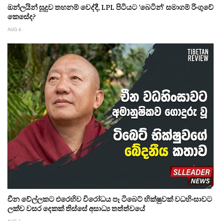
ඔන්ලයින් සූදුව තහනම් වෙද්දී, LPL පිටියට ‘බෙටින්’ සමාගම් රිංගුවේ
කෙසේද?
AUG 6
චීන වේල්ලකට එරෙහිව විරෝධය පෑ ටිබෙට් භික්ෂුවක් වධහිංසාවට
ලක්ව වසර දෙකක් තිස්සේ අසාධ්‍ය තත්ත්වයේ