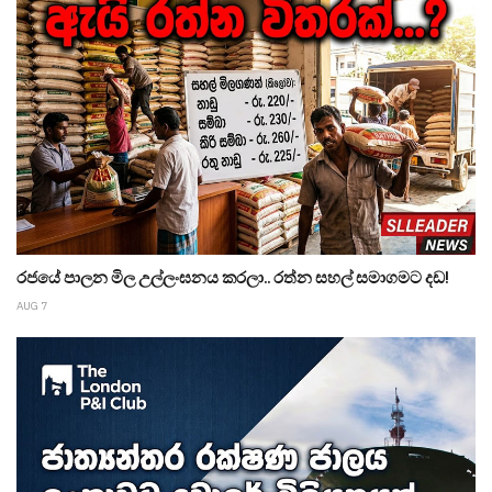
රජයේ පාලන මිල උල්ලංඝනය කරලා.. රත්න සහල් සමාගමට දඩ!
AUG 7