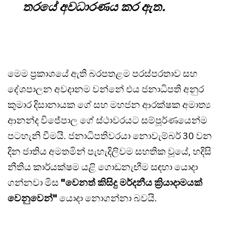
තරයේ අවධාරණය කර ඇත.
මෙම ප්‍රකාශයේ ඇති බරපතළම පරස්පරතාව සහ
දේශපාලන අවදානම වන්නේ එය ජනාධිපති අනුර
කුමාර දිසානායක ගේ සහ මහජන ආරක්ෂක අමාත්‍ය
ආනන්ද විජේපාල ගේ ස්ථාවරයට සම්පූර්ණයෙන්ම
පටහැනි වීමයි. ජනාධිපතිවරයා නොවැම්බර් 30 වන
දින ජාතිය අමතමින් පැහැදිලිවම සහතික වූයේ, හදිසි
නීතිය කාර්යක්ෂම යළි ගොඩනැඟීම සඳහා යොදා
ගන්නවා මිස
"වෙනත් කිසිදු මර්දනීය ක්‍රියාදාමයක්
වෙනුවෙන්"
යොදා නොගන්නා බවයි.