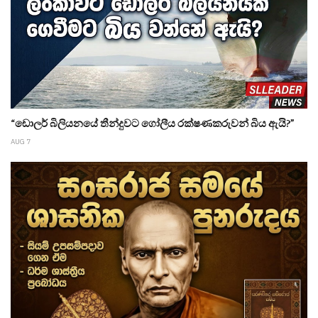
“ඩොලර් බිලියනයේ තීන්දුවට ගෝලීය රක්ෂණකරුවන් බිය ඇයි?”
AUG 7