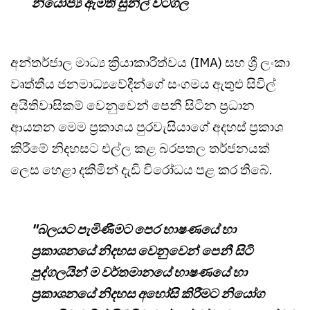
නියෝජ්‍ය ඇමති සුනිල් වටගල
අන්තර්ජාල මාධ්‍ය ක්‍රියාකාරීත්වය (IMA) සහ ශ්‍රී ලංකා
වෘත්තීය ජනමාධ්‍යවේදීන්ගේ සංගමය ඇතුළු සිවිල්
අයිතිවාසිකම් වෙනුවෙන් පෙනී සිටින ප්‍රධාන
ආයතන මෙම ප්‍රකාශය පුරවැසියාගේ අදහස් ප්‍රකාශ
කිරීමේ නිදහසට එල්ල කළ බරපතල තර්ජනයක්
ලෙස හෙළා දකිමින් දැඩි විරෝධය පළ කර තිබේ.
"බලයට පැමිණීමට පෙර භාෂණයේ හා
ප්‍රකාශනයේ නිදහස වෙනුවෙන් පෙනී සිටි
පුද්ගලයින් ම වර්තමානයේ භාෂණයේ හා
ප්‍රකාශනයේ නිදහස අහෝසි කිරීමට නියෝග