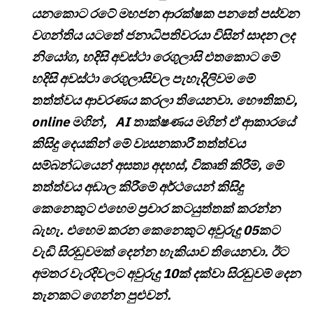
යනකොට රටේ මහජන ආරක්ෂක පනතේ පස්වන
වගන්තිය යටතේ ජනාධිපතිවරයා විසින් සාදන ලද
නියෝග, හදිසි අවස්ථා රෙගුලාසි එතකොට මේ
හදිසි අවස්ථා රෙගුලාසිවල පැහැදිලිවම මේ
තත්ත්වය ආවරණය කරලා තියෙනවා. හෞතිකව,
online මගින්, AI තාක්ෂණය මගින් ඒ ආකාරයේ
කිසිදු දෙයකින් මේ ව්‍යසනකාරී තත්ත්වය
සම්බන්ධයෙන් අසත්‍ය අදහස්, විකෘති කිරීම්, මේ
තත්ත්වය අඩාල කිරීමේ අර්ථයෙන් කිසිදු
කෙනෙකුට එහෙම ප්‍රචාර කටයුත්තක් කරන්න
බැහැ. එහෙම කරන කෙනෙකුට අවුරුදු 05කට
වැඩි සිරඬුවමක් දෙන්න හැකියාව තියෙනවා. ඊට
අමතර වැරදිවලට අවුරුදු 10ක් දක්වා සිරඬුවම් දෙන
තැනකට ගෙන්න පුළුවන්.