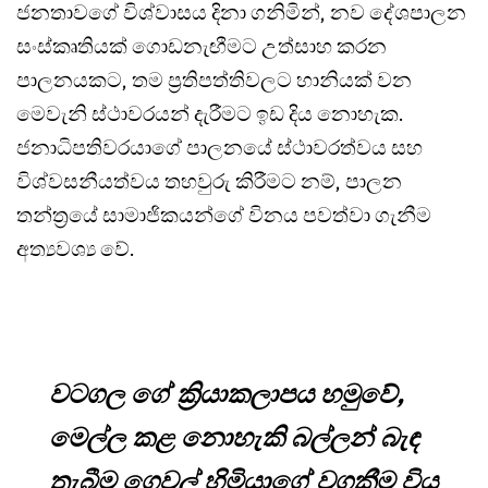
ජනතාවගේ විශ්වාසය දිනා ගනිමින්, නව දේශපාලන
සංස්කෘතියක් ගොඩනැඟීමට උත්සාහ කරන
පාලනයකට, තම ප්‍රතිපත්තිවලට හානියක් වන
මෙවැනි ස්ථාවරයන් දැරීමට ඉඩ දිය නොහැක.
ජනාධිපතිවරයාගේ පාලනයේ ස්ථාවරත්වය සහ
විශ්වසනීයත්වය තහවුරු කිරීමට නම්, පාලන
තන්ත්‍රයේ සාමාජිකයන්ගේ විනය පවත්වා ගැනීම
අත්‍යවශ්‍ය වේ.
වටගල ගේ ක්‍රියාකලාපය හමුවේ,
මෙල්ල කළ නොහැකි බල්ලන් බැඳ
තැබීම ගෙවල් හිමියාගේ වගකීම විය