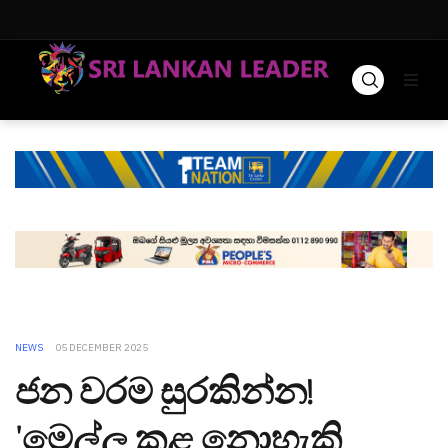
NEWS
05 DECEMBER 2025
ජන වරම සුරකින්න!
'මෙල්ල කළ නොහැකි