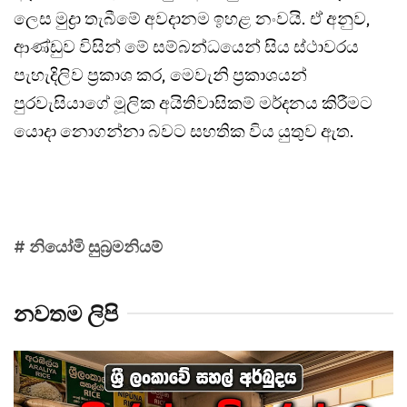
ලෙස මුද්‍රා තැබීමේ අවදානම ඉහළ නංවයි. ඒ අනුව,
ආණ්ඩුව විසින් මේ සම්බන්ධයෙන් සිය ස්ථාවරය
පැහැදිලිව ප්‍රකාශ කර, මෙවැනි ප්‍රකාශයන්
පුරවැසියාගේ මූලික අයිතිවාසිකම් මර්දනය කිරීමට
යොදා නොගන්නා බවට සහතික විය යුතුව ඇත.
# නියෝමි සුබ්‍රමනියම්
නවතම ලිපි