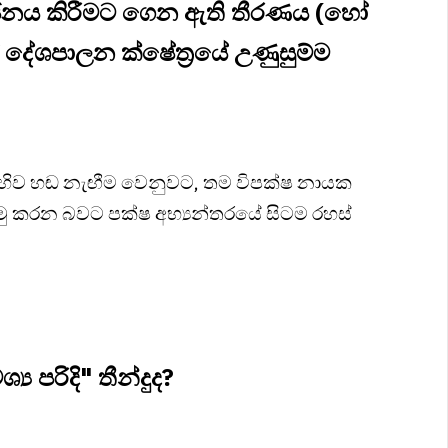
්ජනය කිරීමට ගෙන ඇති තීරණය (හෝ
 දේශපාලන ක්ෂේත්‍රයේ උණුසුම්ම
රෙහිව හඬ නැඟීම වෙනුවට, තම විපක්ෂ නායක
ු කරන බවට පක්ෂ අභ්‍යන්තරයේ සිටම රහස්
ය පරිදි" තීන්දුද?