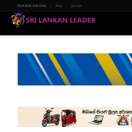
THURSDAY, AUG 2026
නිවස
අප ගැන