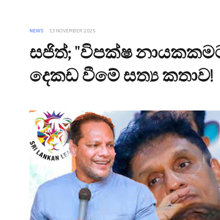
NEWS
13 NOVEMBER 2025
සජිත්; "විපක්ෂ නායකකමට
දෙකඩ වීමේ සත්‍ය කතාව!