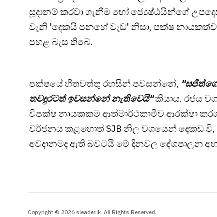
සූදානම් කරවා ගැනීම හෝ ජ්‍යෙෂ්ඨයින්ගේ උපදෙ
වැනි 'දෙකයි පනහේ වැඩ' නිසා, පක්ෂ නායකත්වය 
පහළ බැස තිබේ.
පක්ෂයේ හිතවත්තු රහසින් පවසන්නේ,
"සජිත්ග
තවදුරටත් ඉවසන්නේ නැතිවෙයි"
කියාය. රජය ව
විපක්ෂ නායකකම ආත්මාර්ථකාමීව ආරක්ෂා කරගැනී
වර්ජනය කළහොත් SJB නිල වශයෙන් දෙකඩ වී, සජ
අවදානමද ඇති බවටයි මේ දිනවල දේශපාලන අභ්
Copyright © 2026 sleader.lk. All Rights Reserved.