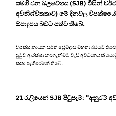
සමගි ජන බලවේගය (SJB) විසින් වර
අවිනිශ්චිතතාව) මේ දිනවල විපක්ෂයේ
ඕපාදූපය බවට පත්ව තිබේ.
විපක්ෂ නායක සජිත් ප්‍රේමදාස මහතා රජයට එ
පුටුව ආරක්ෂා කරගැනීමට වැඩි අවධානයක් යොම
කතා පැතිරෙමින් තිබේ.
21 රැලියෙන් SJB පිටුපෑම: "අනුරට අවශ්‍