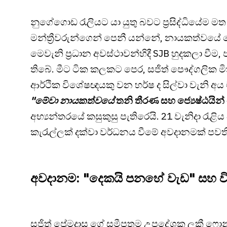
නුගේගොඩ රැලියට යා යුතු බවට ප්‍රසිද්ධියේම 
මන්ත්‍රීවරුන්ගෙන් පෙනී යන්නේ, නායකත්වය
මෙවැනි ප්‍රධාන අවස්ථාවන්හිදී SJB හුදකලා වීම, 
තිබේ. මීට ටික කලකට පෙර, සජිත් පෞද්ගලික ම
ආර්ථික විශේෂඥයකු වන හර්ෂ ද සිල්වා වැනි අය 
"මේවා නායකත්වයේ
තනි තීරණ සහ ජ්‍යෙෂ්ඨයින
අභ්‍යන්තරයේ කසුකුසු පැතිරෙයි. 21 වැනිදා රැ
කැරැල්ලක් දක්වා වර්ධනය වීමේ අවදානමක් පවත
අවදානම: "දෙකයි පනහේ වැඩ" සහ වි
සජිත් ප්‍රේමදාස ගේ සමීපතම උපදේශක ලකී ෆො