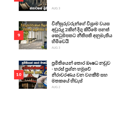
AUG 3
විනිසුරුවරුන්ගේ විශ්‍රාම වයස
අවුරුදු 2කින් දිගු කිරීමේ පනත්
කෙටුම්පතට නීතිපති අනුමැතිය
9
හිමිවෙයි
AUG 3
ප්‍රමිතියෙන් තොර ඖෂධ නඩුව
- හරස් ප්‍රශ්න හමුවේ
නිරාවරණය වන වගකීම් සහ
10
මතකයේ හිඩැස්
AUG 2