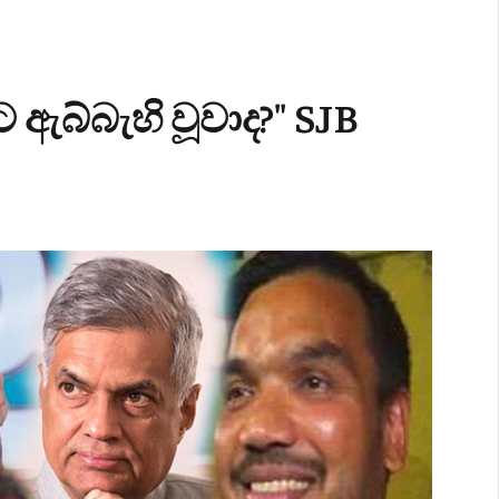
 ඇබ්බැහි වූවාද?" SJB