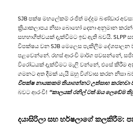
SJB පක්ෂ මහලේකම් රංජිත් මද්දුම බණ්ඩාර අව
ක්‍රියාකලාපය නිසා බොහෝ දෙනා අනුමාන කරන්
සහභාගීත්වයක් දැක්වීමට ඉඩ ඇති බවයි. SLPP ස
විපක්ෂය වන SJB මෙලෙස පැකිලීම දේශපාලන ව
පළවෙන්නේ. රහස් ආරංචි මාර්ග පවසන්නේ, සජිත
විරෝධයක් දැක්වීමට මැලි වන්නේ, එසේ කිරීම
ගමනට අත දීමක් යැයි ඔහු විශ්වාස කරන නිසා බ
විපක්ෂ නායකකම තියාගන්නට උත්සාහ කරනවා 
බවට ආරංචි!
“කාලයක් රනිල් ටත් ඔය ලෙඩේම ති
දයාසිරිලා සහ හර්ෂලාගේ කලකිරීම: 