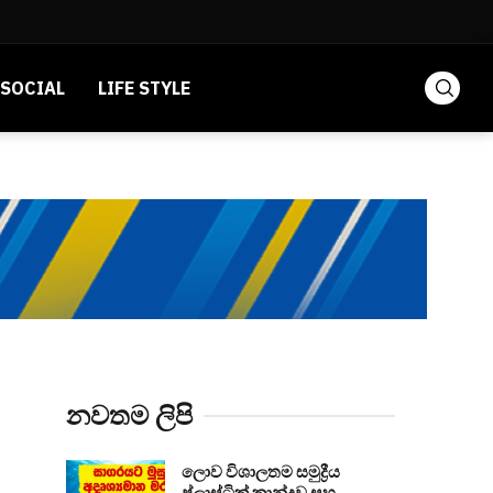
SOCIAL
LIFE STYLE
නවතම ලිපි
ලොව විශාලතම සමුද්‍රීය
ප්ලාස්ටික් කාන්දුව සහ