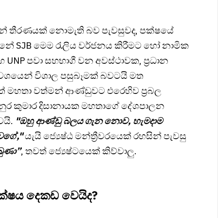
සන් තීරණයක් නොමැති බව පැවසුවද, පක්ෂයේ
නේ SJB මෙම රැලිය වර්ජනය කිරීමට හෝ නාමික
හ UNP පවා සහභාගී වන අවස්ථාවක, ප්‍රධාන
ශයෙන් විශාල පසුබෑමක් බවටයි මත
් මහතා වත්මන් ආණ්ඩුවට එරෙහිව ප්‍රබල
 අනුර කුමාර දිසානායක මහතාගේ දේශපාලන
වයි.
"ඔහු ආණ්ඩු බලය ගැන නොව, හැමදාම
වගේ,"
යැයි ජ්‍යෙෂ්ඨ මන්ත්‍රීවරයෙක් රහසින් පැවසු
බුණා”
, තවත් ජ්‍යෙෂ්ටයෙක් කිව්වාලු.
පක්ෂය දෙකඩ වෙයිද?