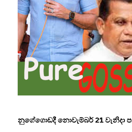
නුගේගොඩදී නොවැම්බර් 21 වැනිදා පැව