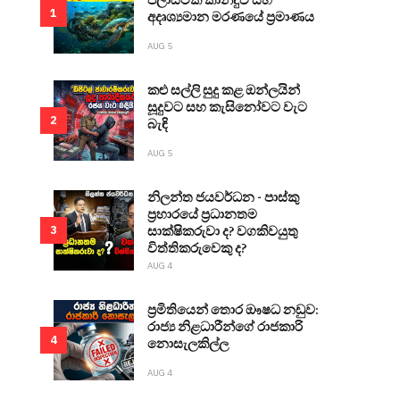
1
අදෘශ්‍යමාන මරණයේ ප්‍රමාණය
AUG 5
කළු සල්ලි සුදු කළ ඔන්ලයින්
සූදුවට සහ කැසිනෝවට වැට
2
බැඳි
AUG 5
නිලන්ත ජයවර්ධන - පාස්කු
ප්‍රහාරයේ ප්‍රධානතම
සාක්ෂිකරුවා ද? වගකිවයුතු
3
විත්තිකරුවෙකු ද?
AUG 4
ප්‍රමිතියෙන් තොර ඖෂධ නඩුව:
රාජ්‍ය නිළධාරීන්ගේ රාජකාරි
4
නොසැලකිල්ල
AUG 4