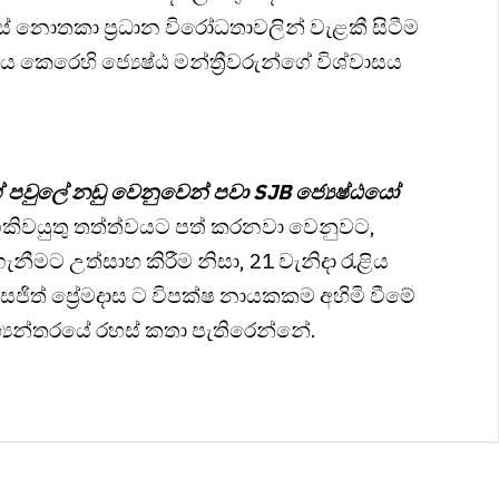
ස් නොතකා ප්‍රධාන විරෝධතාවලින් වැළකී සිටීම
කෙරෙහි ජ්‍යෙෂ්ඨ මන්ත්‍රීවරුන්ගේ විශ්වාසය
ේ පවුලේ නඩු වෙනුවෙන් පවා SJB ජ්‍යෙෂ්ඨයෝ
ගකිවයුතු තත්ත්වයට පත් කරනවා වෙනුවට,
මට උත්සාහ කිරීම නිසා, 21 වැනිදා රැළිය
ිත් ප්‍රේමදාස ට විපක්ෂ නායකකම අහිමි වීමේ
‍යන්තරයේ රහස් කතා පැතිරෙන්නේ.