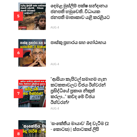
දෙමළ මුස්ලිම් පක්ෂ සන්දානය
ජනපති හමුවෙති. විධායක
5
ජනපති මාතෘකාව යළි කරළියට
AUG 4
පාස්කු ප්‍රහාරය සහ ගෝඨාභය
6
AUG 4
"ආසියා කැපිටල් සමාගම ගැන
කටකතාවලට විජය ඊශ්වරන්
ප්‍රසිද්ධියේ ප්‍රකාශ නිකුත්
7
කරලා..." කව්ද මේ විජය
ඊශ්වරන්?
AUG 4
'සංකේතීය මායාව' බිඳ වැටීම (2
- කොටස) | ස්පාටකස් ලිපි
8