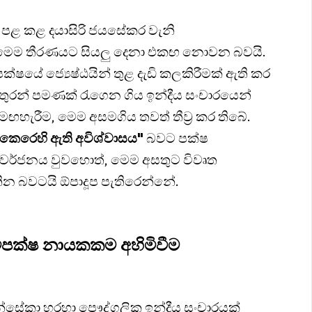
මත පළ කළ දයාසිරි ජයසේකර වැනි
ේ මෙම තීරණයට සියලු දෙනා එකඟ නොවන බවයි.
පක්ෂයේ ජ්‍යෙෂ්ඨයින් තුළ දැඩි කලකිරීමක් ඇති කර
ිතුරන් පමණක් රැගෙන ගිය ඉන්දීය සංචාරයෙන්
මඟහැරීම, මෙම අසමගිය තවත් තීව්‍ර කර තිබේ.
් කෙරෙහි ඇති අවිශ්වාසය"
බවට පක්ෂ
ළිය වර්ජනය වුවහොත්, මෙම අසතුට විවෘත
ින බවටයි ඕපාදූප පැතිරෙන්නේ.
පක්ෂ නායකකම අහිමිවීම
න්සේකා හරහා පෞද්ගලික ඉන්දීය සංචාරයක්