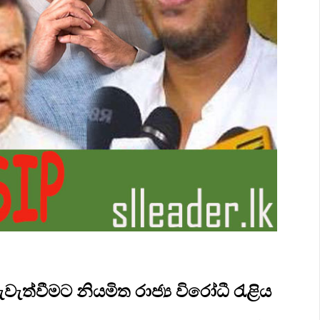
ැත්වීමට නියමිත රාජ්‍ය විරෝධී රැළිය