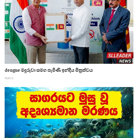
dengue මදුරුවා සමග පැමිණි ඉන්දීය මිත්‍රත්වය
AUG 6