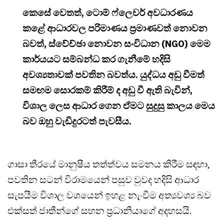
කෙසේ වෙතත්, ටොම් ෆ්ලෙචර් අවධාරණය
කළේ ආධාරවල පරිමාණය ප්‍රමාණවත් නොවන
බවත්, ස්වේච්ඡා නොවන සංවිධාන (NGO) මෙම
කාර්යයට සම්බන්ධ කර ගැනීමේ හදිසි
අවශ්‍යතාවක් පවතින බවත්ය. යුද්ධය අඩු වීමත්
සමඟම සොරකම් කිරීම් ද අඩු වී ඇති බැවින්,
විශාල ලෙස ආධාර ගෙන ඒමට සුදුසු කාලය මෙය
බව ඔහු වැඩිදුරටත් පැවසීය.
ගාසා තීරයේ මානුෂීය තත්ත්වය සමනය කිරීම සඳහා,
පවතින සටන් විරාමයෙන් පසුව වුවද හදිසි ආධාර
සැපයීම විශාල වශයෙන් ඉහළ නැංවීම අත්‍යවශ්‍ය බව
එක්සත් ජාතීන්ගේ සහන ප්‍රධානියාගේ අදහසයි.