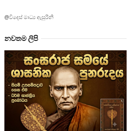
@විදෙස් මාධ්‍ය ඇසුරිනි
නවතම ලිපි