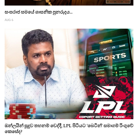
සංඝරාජ සමයේ ශාසනික පුනරුදය...
AUG 6
ඔන්ලයින් සූදුව තහනම් වෙද්දී, LPL පිටියට ‘බෙටින්’ සමාගම් රිංගුවේ
කෙසේද?