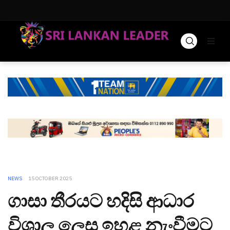
NEWS
15 OCTOBER 2025
ගාසා තීරයට හදිසි ආධාර
විශාල ලෙස ඉහළ නැංවීමට