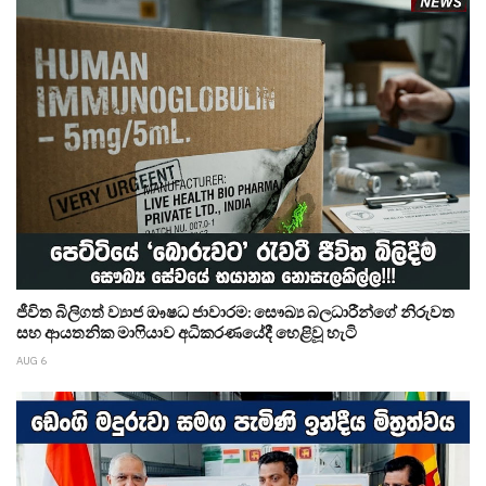
ජීවිත බිලිගත් ව්‍යාජ ඖෂධ ජාවාරම: සෞඛ්‍ය බලධාරීන්ගේ නිරුවත
සහ ආයතනික මාෆියාව අධිකරණයේදී හෙළිවූ හැටි
AUG 6