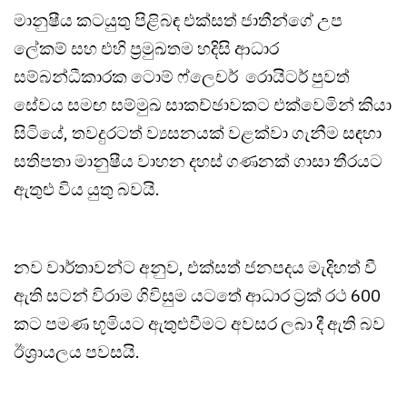
මානුෂීය කටයුතු පිළිබඳ එක්සත් ජාතීන්ගේ උප
ලේකම් සහ එහි ප්‍රමුඛතම හදිසි ආධාර
සම්බන්ධීකාරක ටොම් ෆ්ලෙචර් රොයිටර් පුවත්
සේවය සමඟ සම්මුඛ සාකච්ඡාවකට එක්වෙමින් කියා
සිටියේ, තවදුරටත් ව්‍යසනයක් වළක්වා ගැනීම සඳහා
සතිපතා මානුෂීය වාහන දහස් ගණනක් ගාසා තීරයට
ඇතුළු විය යුතු බවයි.
නව වාර්තාවන්ට අනුව, එක්සත් ජනපදය මැදිහත් වී
ඇති සටන් විරාම ගිවිසුම යටතේ ආධාර ට්‍රක් රථ 600
කට පමණ භූමියට ඇතුළුවීමට අවසර ලබා දී ඇති බව
ඊශ්‍රායලය පවසයි.