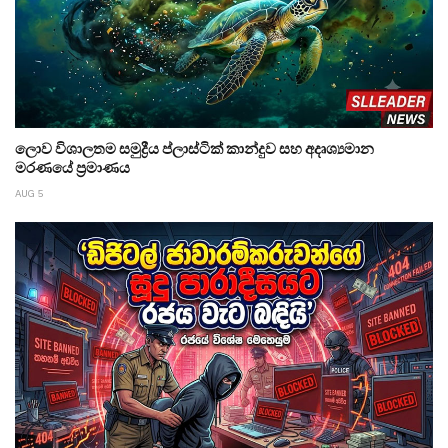
ලොව විශාලතම සමුද්‍රීය ප්ලාස්ටික් කාන්දුව සහ අදෘශ්‍යමාන
මරණයේ ප්‍රමාණය
AUG 5