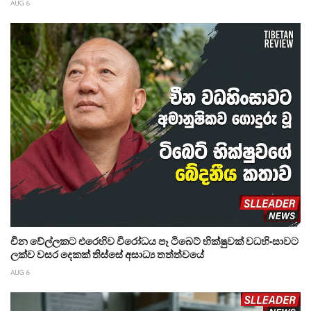
AUG 6
චීන වේල්ලකට එරෙහිව විරෝධය පෑ ටිබෙට් භික්ෂුවක් වධහිංසාවට
ලක්ව වසර දෙකක් තිස්සේ අසාධ්‍ය තත්ත්වයේ
AUG 6