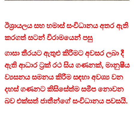
ඊශ්‍රායලය සහ හමාස් සංවිධානය අතර ඇති
කරගත් සටන් විරාමයෙන් පසු
ගාසා තීරයට ඇතුළු කිරීමට අවසර ලබා දී
ඇති ආධාර ට්‍රක් රථ සිය ගණනක්, මානුෂීය
ව්‍යසනය සමනය කිරීම සඳහා අවශ්‍ය වන
දහස් ගණනට කිසිසේත්ම සමීප නොවන
බව එක්සත් ජාතීන්ගේ සංවිධානය පවසයි.