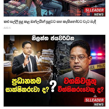
කළු සල්ලි සුදු කළ ඔන්ලයින් සූදුවට සහ කැසිනෝවට වැට බැඳි
AUG 5