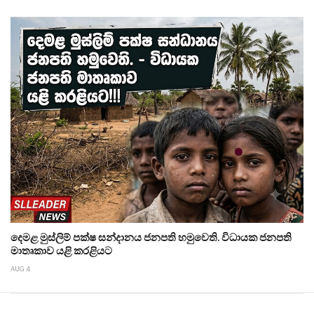
දෙමළ මුස්ලිම් පක්ෂ සන්දානය ජනපති හමුවෙති. විධායක ජනපති
මාතෘකාව යළි කරළියට
AUG 4