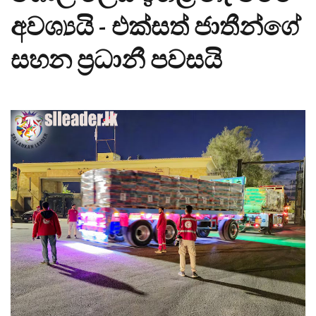
අවශ්‍යයි - එක්සත් ජාතීන්ගේ
සහන ප්‍රධානී පවසයි