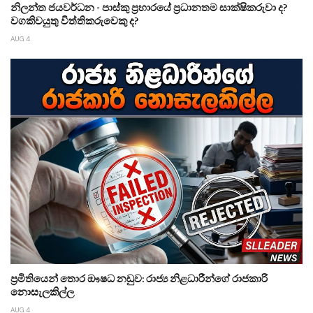
නිලන්ත ජයවර්ධන - පාස්කු ප්‍රහාරයේ ප්‍රධානතම සාක්ෂිකරුවා ද?
වගකිවයුතු විත්තිකරුවෙකු ද?
AUG 4
ප්‍රමිතියෙන් තොර ඖෂධ නඩුව: රාජ්‍ය නිළධාරීන්ගේ රාජකාරි
නොසැලකිල්ල
AUG 4