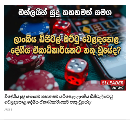
විදේශීය සූදු සමාගම් තහනමේ යටිපෙළ: ලාංකීය ඩිජිටල් ඔට්ටු
වෙළඳපොළ දේශීය ඒකාධිකාරියකට නතු වූයේද?
AUG 8