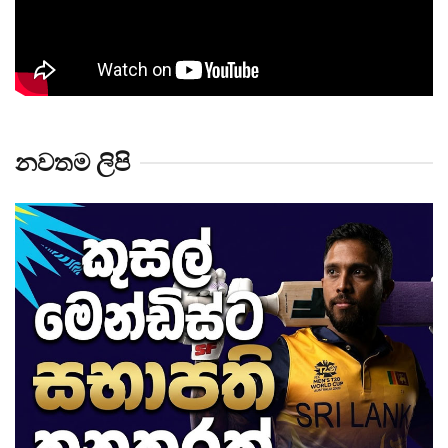
නවතම ලිපි