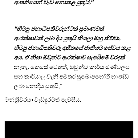
ආතතියෙන් වැඩ නොකළ යුතුයි,"
"හිටපු ජනාධිපතිවරුන්ටත් ප්‍රමාණවත්
ආරක්ෂාවක් ලබා දිය යුතුයි කියලා ඔහු කිව්වා.
හිටපු ජනාධිපතිවරු අතීතයේ ජාතියට සේවය කළ
අය. ඒ නිසා ඔවුන්ට ආරක්ෂාව සැපයීමේ වරදක්
නැහැ. කෙසේ වෙතත්, ඔවුන්ට කාර්ය මණ්ඩලය
සහ කාර්යාල වැනි අමතර සුඛෝපභෝගී භාණ්ඩ
ලබා නොදිය යුතුයි,"
මන්ත්‍රීවරයා වැඩිදුරටත් පැවසීය.