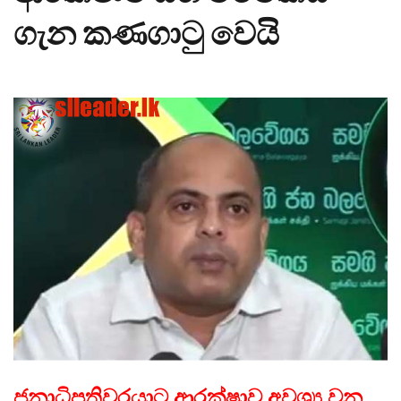
ගැන කණගාටු වෙයි
ජනාධිපතිවරයාට ආරක්ෂාව අවශ්‍ය වන