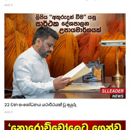
AUG 9
22 වන සංශෝධනය යථාර්ථයක් වූ අයුරු
AUG 9