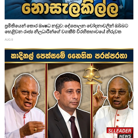
ප්‍රමිතියෙන් තොර ඖෂධ නඩුව: දේශපාලන චෝදනාවලින් ඔබ්බට
හෙළිවන රාජ්‍ය නිලධාරීන්ගේ වගකීම් විරහිතභාවයේ නිරුවත
AUG 8