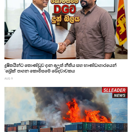
දූෂිතයින්ට තොණ්ඩුව දාන අලුත් නීතිය සහ භාණ්ඩාගාරයෙන්
'බ්‍රේක්' පාගන කොමිසමේ ඛේදවාචකය
AUG 9