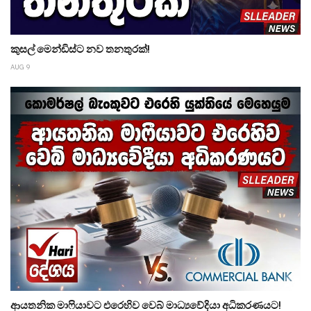
කුසල් මෙන්ඩිස්ට නව තනතුරක්!
AUG 9
ආයතනික මාෆියාවට එරෙහිව වෙබ් මාධ්‍යවේදියා අධිකරණයට!