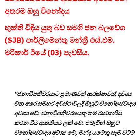
අතරම ඔහු විනෝදය
භුක්ති විඳිය යුතු බව සමගි ජන බලවේග
(SJB) පාර්ලිමේන්තු මන්ත්‍රී එස්.එම්.
මරිකාර් ඊයේ (03) පැවසීය.
"ජනාධිපතිවරයාට ප්‍රමාණවත් ආරක්ෂාවක් අවශ්‍ය
වන අතර සමහර අවස්ථාවලදී ඔහුට විනෝදාස්වාදය
අවශ්‍ය වේ. ජනාධිපතිවරයෙකු තම රාජකාරිය
කරන විට ආතතියට ලක් වේ. එබැවින් ඔහුට
විනෝදාස්වාදය අවශ්‍ය වේ, මන්ද යමෙකු සෑම විටම