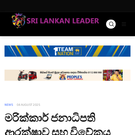
NEWS
04 AUGUST 2025
මරික්කාර් ජනාධිපති
ආරක්ෂාව සහ විවේකය