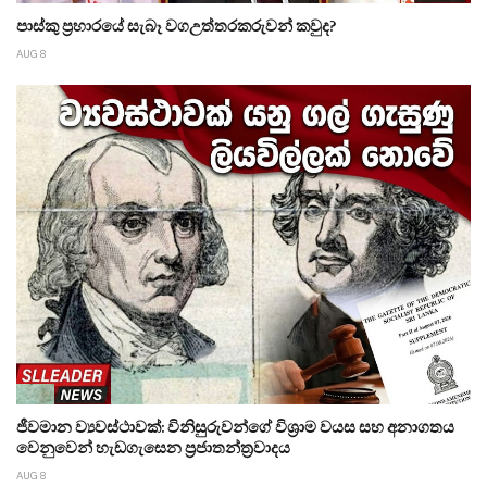
පාස්කු ප්‍රහාරයේ සැබෑ වගඋත්තරකරුවන් කවුද?
AUG 8
ජීවමාන ව්‍යවස්ථාවක්: විනිසුරුවන්ගේ විශ්‍රාම වයස සහ අනාගතය
වෙනුවෙන් හැඩගැසෙන ප්‍රජාතන්ත්‍රවාදය
AUG 8