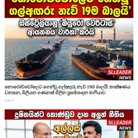
නොරොච්චෝලෙට ගෙන්වූ ගල්අඟුරු නැව් 19ම බාලයි: තාක්ෂණය
වනසන, බිලියන ගණනක් ගිලින ප්‍රසම්පාදන මාෆියාව
AUG 9