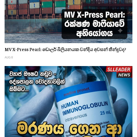
MV X-Press Pearl: ඩොලර් බිලියනයක වන්දිය අවසන් තීන්දුවද?
AUG 8