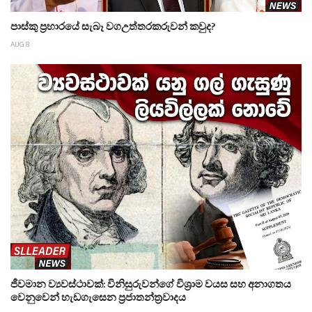
පාස්කු ප්‍රහාරයේ සැබෑ වගඋත්තරකරුවන් කවුද?
AUG 8
ජීවමාන ව්‍යවස්ථාවක්: විනිසුරුවන්ගේ විශ්‍රාම වයස සහ අනාගතය
වෙනුවෙන් හැඩගැසෙන ප්‍රජාතන්ත්‍රවාදය