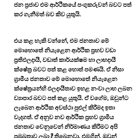
ජන ප්‍රජාව එම ආර්ථිකයේ පංගුකරුවන් බවට පත්
කර ගැනීමත් බව කිව යුතුයි.
එය කළ හැකි වන්නේ, එම ජනතාව මේ
මොහොතේ නියැළෙන ආර්ථික ප්‍රභව වඩා
ප්‍රතිඵලදායී, වඩාත් කාර්යක්ෂම හා ලාභදායී
ක්ෂේත්‍ර බවට පත් කළ හොත් පමණයි. ඒ නිසා
ග්‍රාමීය ජනතාව මේ මොහොතේ නියැළෙන
ක්ෂේත්‍රයන්හි ඵලදායීතාව ඉහළ නංවා ලාභ ලබන
ව්‍යාපාර බවට පත් කළ යුතුයි. ඒ වගේම, ඔවුන්ට
ලැබෙන ආර්ථික අවස්ථා පුළුල් කිරීමද ඉතා
වැදගත්. ඒ අනුව නව ආර්ථික ප්‍රභව ග්‍රාමීය
ජනතාව වෙනුවෙන් නිර්මාණය කිරීමට අපි
ප්‍රමුඛතාව ලබා දී තිබෙනවා. එමගින්, ඔවුන්