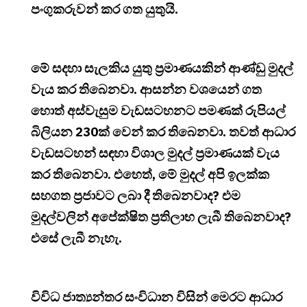
පංගුකරුවන් කර ගත යුතුයි.
මේ සදහා සැලකිය යුතු ප්‍රමාණයකින් ආණ්ඩු මුදල්
වැය කර තිබෙනවා. ආසන්න වශයෙන් ගත
හොත් අස්වැසුම වැඩසටහනට පමණක් රුපියල්
බිලියන 230ක් වෙන් කර තිබෙනවා. තවත් ආධාර
වැඩසටහන් සඳහා විශාල මුදල් ප්‍රමාණයක් වැය
කර තිබෙනවා. එහෙත්, මේ මුදල් අපි ඉලක්ක
සහගත ප්‍රජාවට ලබා දී තිබෙනවාද? එම
මුදල්වලින් අපේක්ෂිත ප්‍රතිලාභ ලැබී තිබෙනවාද?
එසේ ලැබී නැහැ.
විවිධ ජාත්‍යන්තර සංවිධාන විසින් මෙරට ආධාර