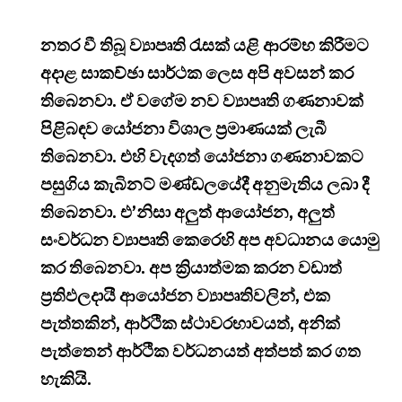
නතර වී තිබූ ව්‍යාපෘති රැසක් යළි ආරම්භ කිරීමට
අදාළ සාකච්ඡා සාර්ථක ලෙස අපි අවසන් කර
තිබෙනවා. ඒ වගේම නව ව්‍යාපෘති ගණනාවක්
පිළිබඳව යෝජනා විශාල ප්‍රමාණයක් ලැබී
තිබෙනවා. එහි වැදගත් යෝජනා ගණනාවකට
පසුගිය කැබිනට් මණ්ඩලයේදී අනුමැතිය ලබා දී
තිබෙනවා. එ’නිසා අලුත් ආයෝජන, අලුත්
සංවර්ධන ව්‍යාපෘති කෙරෙහි අප අවධානය යොමු
කර තිබෙනවා. අප ක්‍රියාත්මක කරන වඩාත්
ප්‍රතිඵලදායී ආයෝජන ව්‍යාපෘතිවලින්, එක
පැත්තකින්, ආර්ථික ස්ථාවරභාවයත්, අනික්
පැත්තෙන් ආර්ථික වර්ධනයත් අත්පත් කර ගත
හැකියි.