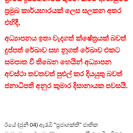
ප්‍රමුඛ කාර්යභාරයක් ලෙස සලකන අතර
එහිදී,
අධ්‍යාපනය ඉතා වැදගත් ක්ෂේත්‍රයක් බවත්
දුප්පත් රේඛාව සහ නූගත් රේඛාව එකට
සමපාත වී තිබෙන හෙයින් අධ්‍යාපන
අවස්ථා තවතවත් පුළුල් කර දියයුතු බවත්
ජනාධිපති අනුර කුමාර දිසානායක පවසයි.
ඊයේ (ජුනි 04) ඇරැඹි “ප්‍රජාශක්ති” ජාතික