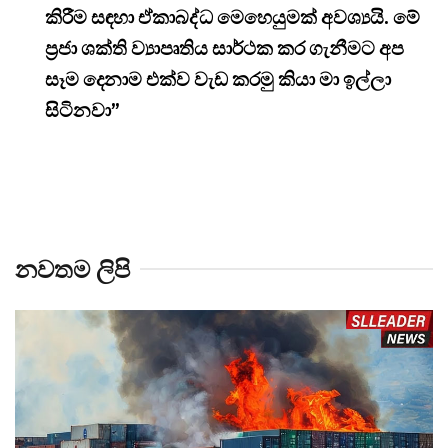
කිරීම සඳහා ඒකාබද්ධ මෙහෙයුමක් අවශ්‍යයි. මේ
ප්‍රජා ශක්ති ව්‍යාපෘතිය සාර්ථක කර ගැනීමට අප
සෑම දෙනාම එක්ව වැඩ කරමු කියා මා ඉල්ලා
සිටිනවා”
නවතම ලිපි