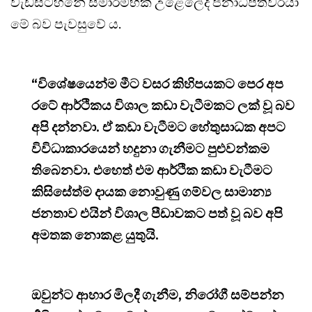
වැඩසටහනේ සමාරම්භක උළෙලේදී ජනාධිපතිවරයා
මේ බව පැවසුවේ ය.
“විශේෂයෙන්ම මීට වසර කිහිපයකට පෙර අප
රටේ ආර්ථිකය විශාල කඩා වැටීමකට ලක් වූ බව
අපි දන්නවා. ඒ කඩා වැටීමට හේතුසාධක අපට
විවිධාකාරයෙන් හදුනා ගැනීමට පුළුවන්කම
තිබෙනවා. එහෙත් එම ආර්ථික කඩා වැටීමට
කිසිසේත්ම දායක නොවුණු ගම්වල සාමාන්‍ය
ජනතාව එයින් විශාල පීඩාවකට පත් වූ බව අපි
අමතක නොකළ යුතුයි.
ඔවුන්ට ආහාර මිලදී ගැනීම, නිරෝගී සම්පන්න