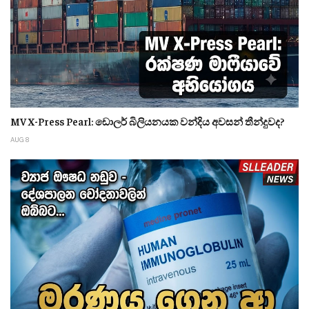
MV X-Press Pearl: ඩොලර් බිලියනයක වන්දිය අවසන් තීන්දුවද?
AUG 8