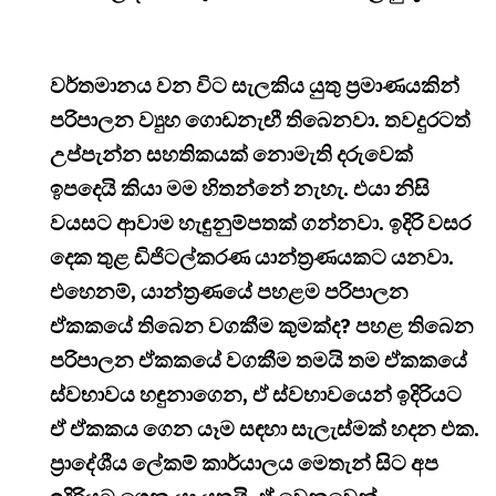
වර්තමානය වන විට සැලකිය යුතු ප්‍රමාණයකින්
පරිපාලන ව්‍යුහ ගොඩනැඟී තිබෙනවා. තවදුරටත්
උප්පැන්න සහතිකයක් නොමැති දරුවෙක්
ඉපදෙයි කියා මම හිතන්නේ නැහැ. එයා නිසි
වයසට ආවාම හැඳුනුම්පතක් ගන්නවා. ඉදිරි වසර
දෙක තුළ ඩිජිටල්කරණ යාන්ත්‍රණයකට යනවා.
එහෙනම්, යාන්ත්‍රණයේ පහළම පරිපාලන
ඒකකයේ තිබෙන වගකීම කුමක්ද? පහළ තිබෙන
පරිපාලන ඒකකයේ වගකීම තමයි තම ඒකකයේ
ස්වභාවය හඳුනාගෙන, ඒ ස්වභාවයෙන් ඉදිරියට
ඒ ඒකකය ගෙන යෑම සඳහා සැලැස්මක් හදන එක.
ප්‍රාදේශීය ලේකම් කාර්යාලය මෙතැන් සිට අප