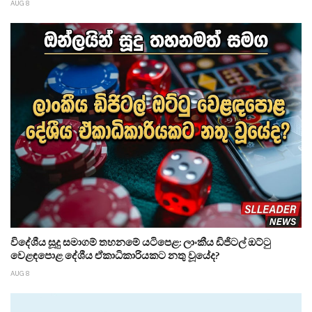
AUG 8
විදේශීය සූදු සමාගම් තහනමේ යටිපෙළ: ලාංකීය ඩිජිටල් ඔට්ටු
වෙළඳපොළ දේශීය ඒකාධිකාරියකට නතු වූයේද?
AUG 8