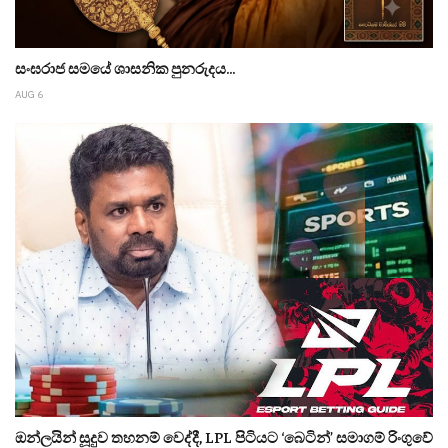
සංඝරාජ සමයේ ශාසනික පුනරුදය...
AUG 6
ඔන්ලයින් සූදුව තහනම් වෙද්දී, LPL පිටියට ‘බෙටින්’ සමාගම් රිංගුවේ