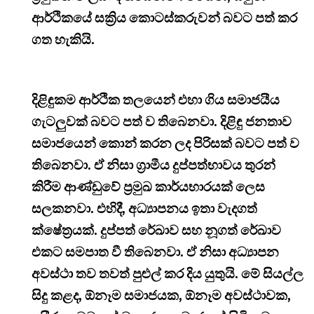
ආර්ථිකයේ සක්‍රිය කොටස්කරුවන් බවට පත් කර
ගත හැකියි.
දිළිඳුකම ආර්ථික තලයෙන් එහා ගිය සමාජයීය
ගැටලුවක් බවට පත් ව තිබෙනවා. දිළිඳු ජනතාව
සමාජයෙන් කොන් කරන ලද පිරිසක් බවට පත් ව
තිබෙනවා. ඒ නිසා ග්‍රාමීය දුප්පත්භාවය තුරන්
කිරීම ආණ්ඩුවේ ප්‍රමුඛ කාර්යභාරයක් ලෙස
සලකනවා. එහිදී, අධ්‍යාපනය ඉතා වැදගත්
ක්ෂේත්‍රයක්. දුප්පත් රේඛාව සහ නූගත් රේඛාව
එකට සමපාත වී තිබෙනවා. ඒ නිසා අධ්‍යාපන
අවස්ථා තව තවත් පුළුල් කර දිය යුතුයි. මේ සියල්ල
සිදු කළද, ඕනෑම සමාජයක, ඕනෑම අවස්ථාවක,