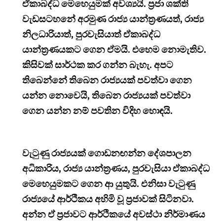
ඒකාබද්ධ මෙහෙයුමක් අවශ්‍යයි. ප්‍රජා ශක්ති
වැඩසටහනේ අරමුණ රාජ්‍ය යාන්ත්‍රණයත්, රාජ්‍ය
නිලධාරියාත්, පුරවැසියාත් ඒකාබද්ධ
යාන්ත්‍රණයකට ගෙන ඒමයි. එහෙම නොමැතිව.
කිසිවක් සාර්ථක කර ගන්න බැහැ. අපට
තිබෙන්නේ තිබෙන රාජ්‍යයක් පවත්වා ගෙන
යන්න නොවෙයි, තිබෙන රාජ්‍යයක් පවත්වා
ගෙන යන්න නම් පවතින විදිහ හොඳයි.
වැටුණු රාජ්‍යයක් ගොඩනඟන්න දේශපාලන
අධිකාරිය, රාජ්‍ය යාන්ත්‍රණය, පුරවැසියා ඒකාබද්ධ
මෙහෙයුමකට ගෙන ආ යුතුයි. එනිසා වැටුණු
රාජ්‍යයේ ආර්ථිකය අහිමි වූ ප්‍රජාවක් සිටිනවා.
අන්න ඒ ප්‍රජාවට ආර්ථිකයේ අවස්ථා නිර්මාණය