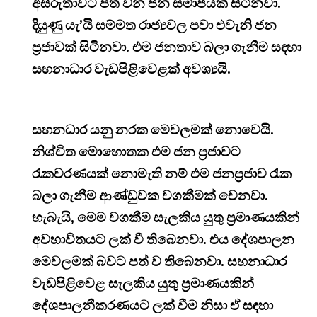
අසීරුතාවට පත් වන ජන සමාජයක් සිටිනවා.
දියුණු යැ’යි සම්මත රාජ්‍යවල පවා එවැනි ජන
ප්‍රජාවක් සිටිනවා. එම ජනතාව බලා ගැනීම සඳහා
සහනාධාර වැඩපිළිවෙළක් අවශ්‍යයි.
සහනධාර යනු නරක මෙවලමක් නොවෙයි.
නිශ්චිත මොහොතක එම ජන ප්‍රජාවට
රැකවරණයක් නොමැති නම් එම ජනප්‍රජාව රැක
බලා ගැනීම ආණ්ඩුවක වගකීමක් වෙනවා.
හැබැයි, මෙම වගකීම සැලකිය යුතු ප්‍රමාණයකින්
අවභාවිතයට ලක් වී තිබෙනවා. එය දේශපාලන
මෙවලමක් බවට පත් ව තිබෙනවා. සහනාධාර
වැඩපිළිවෙළ සැලකිය යුතු ප්‍රමාණයකින්
දේශපාලනීකරණයට ලක් වීම නිසා ඒ සඳහා