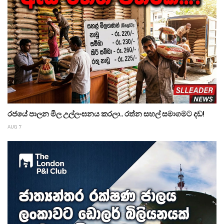
රජයේ පාලන මිල උල්ලංඝනය කරලා.. රත්න සහල් සමාගමට දඩ!
AUG 7