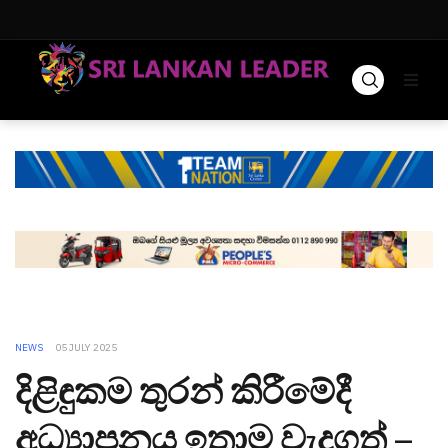
NEWS
05 JULY 2025
දිළිඳුකම තුරන් කිරීමේදී
අධ්‍යාපනය ඉතාම වැදගත් –