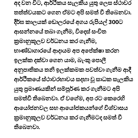
අද වන විට, ආර්ථිකය සැලකිය යුතු ලෙස ස්ථාවර
තත්ත්වයකට ගෙන ඒමට අපි සමත් වී තිබෙනවා.
දීර්ඝ කාලයක් ඩොලරයේ අගය රුපියල් 300ට
ආසන්නයේ තබා ගැනීම, විදෙස් සංචිත
ක්‍රමානුකූලව වර්ධනය කර ගැනීම,
භාණ්ඩාගාරයේ ආදායම අප අපේක්ෂා කරන
ඉලක්ක දක්වා ගෙන යාම, බැංකු පොලී
අනුපාතිකය තනි ඉලක්කමක පවත්වා ගැනීම ආදී
ආර්ථිකයේ ස්ථාවරභාවය සදහා වූ සාධක සැලකිය
යුතු ප්‍රමාණයකින් සම්පූර්ණ කර ගැනීමට අපි
සමත්වී තිබෙනවා. ඒ වගේම, අප රට කෙරෙහි
ආයෝජනවල සහ ආයෝජකයන්ගේ විශ්වාසය
ක්‍රමානුකූලව වර්ධනය කර ගැනීමටද සමත් වී
තිබෙනවා.