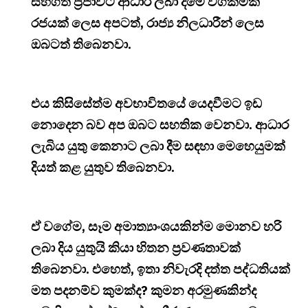
සහගත ප්‍රජාවට ආධාර ලබා දීමේ වගකීමක්
රජයක් ලෙස අපටත්, රාජ්‍ය නිලධාරීන් ලෙස
ඔබටත් තිබෙනවා.
එය කිසිසේත්ම අවභාවිතයේ යෙදවීමට ඉඩ
නොදෙන බව අප ඔබට සහතික වෙනවා. ආධාර
ලැබිය යුතු කෙනාට ලබා දීම සඳහා මෙහෙයුමක්
දියත් කළ යුතුව තිබෙනවා.
ඒ වගේම, සෑම අමාත්‍යාංශයකින්ම මොනව හරි
ලබා දිය යුතුයි කියා හිතන ප්‍රවණතාවක්
තිබෙනවා. එහෙත්, ඉතා නිවැරදි දත්ත පද්ධතියක්
මත පදනම්ව කුමක්ද? කුමන අරමුණකින්ද