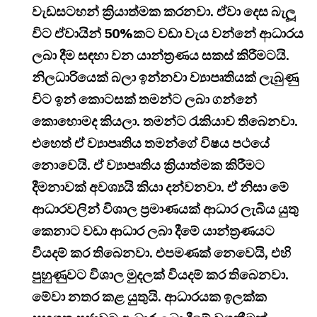
වැඩසටහන් ක්‍රියාත්මක කරනවා. ඒවා දෙස බැලූ
විට ඒවායින් 50%කට වඩා වැය වන්නේ ආධාරය
ලබා දීම සඳහා වන යාන්ත්‍රණය සකස් කිරීමටයි.
නිලධාරියෙක් බලා ඉන්නවා ව්‍යාපෘතියක් ලැබුණු
විට ඉන් කොටසක් තමන්ට ලබා ගන්නේ
කොහොමද කියලා. තමන්ට රැකියාව තිබෙනවා.
එහෙත් ඒ ව්‍යාපෘතිය තමන්ගේ විෂය පථයේ
නොවෙයි. ඒ ව්‍යාපෘතිය ක්‍රියාත්මක කිරීමට
දීමනාවක් අවශ්‍යයි කියා දන්වනවා. ඒ නිසා මේ
ආධාරවලින් විශාල ප්‍රමාණයක් ආධාර ලැබිය යුතු
කෙනාට වඩා ආධාර ලබා දීමේ යාන්ත්‍රණයට
වියදම් කර තිබෙනවා. එපමණක් නෙවෙයි, එහි
පුහුණුවට විශාල මුදලක් වියදම් කර තිබෙනවා.
මේවා නතර කළ යුතුයි. ආධාරයක ඉලක්ක