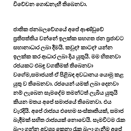
විවේචන ගොඩනැඟී තිබෙනවා.
ජාතික ජනබලවේගයේ අපේ ආණ්ඩුවේ
ප්‍රතිපත්තිය වන්නේ ඉලක්ක සහගත ජන ප්‍රජාවට
සහානාධාර ලබා දීමයි. කවුද? කාටද? යන්න
ඉලක්ක කර ආධාර ලබා දිය යුතුයි. මම හිතනවා
රජයකට එබඳු වගකීමක් තිබෙනවා
වගේම,සමාජයත් ඒ පිළිබඳ අවධානය යොමු කළ
යුතු ව තිබෙනවා. රජයෙන් යමක් ලබා දෙනවා
නම් ලැබෙන සෑමදේම තමන්ටත් ලැබිය යුතුයි
කියන මතය අපේ සමාජයේ තිබෙනවා. එය
වැරදියි. අපේ රාජ්‍යය එහෙම සංස්කෘතියක්, සමාජ
බැඳීමක් සහිත රාජ්‍යයක් නොවෙයි. සෑමවිටම රැක
බලා ගන්න අවශ්‍ය කෙනා රැක බලා ගැනීම අපේ