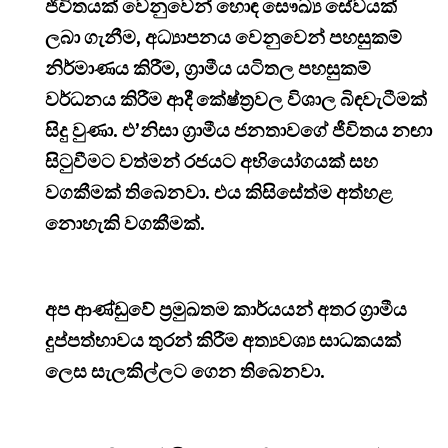
ජීවිතයක් වෙනුවෙන් හොඳ සෞඛ්‍ය සේවයක්
ලබා ගැනීම, අධ්‍යාපනය වෙනුවෙන් පහසුකම්
නිර්මාණය කිරීම, ග්‍රාමීය යටිතල පහසුකම්
වර්ධනය කිරීම ආදී කේෂ්ත්‍රවල විශාල බිඳවැටීමක්
සිදු වුණා. එ’නිසා ග්‍රාමීය ජනතාවගේ ජීවිතය නඟා
සිටුවීමට වත්මන් රජයට අභියෝගයක් සහ
වගකීමක් තිබෙනවා. එය කිසිසේත්ම අත්හළ
නොහැකි වගකීමක්.
අප ආණ්ඩුවේ ප්‍රමුඛතම කාර්යයන් අතර ග්‍රාමීය
දුප්පත්භාවය තුරන් කිරීම අත්‍යවශ්‍ය සාධකයක්
ලෙස සැලකිල්ලට ගෙන තිබෙනවා.