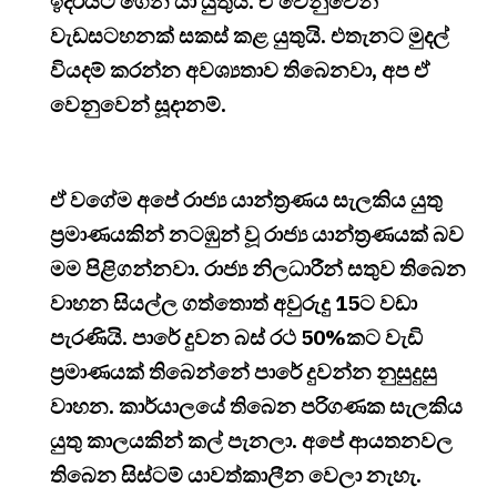
ඉදිරියට ගෙන යා යුතුයි. ඒ වෙනුවෙන්
වැඩසටහනක් සකස් කළ යුතුයි. එතැනට මුදල්
වියදම් කරන්න අවශ්‍යතාව තිබෙනවා, අප ඒ
වෙනුවෙන් සූදානම්.
ඒ වගේම අපේ රාජ්‍ය යාන්ත්‍රණය සැලකිය යුතු
ප්‍රමාණයකින් නටඹුන් වූ රාජ්‍ය යාන්ත්‍රණයක් බව
මම පිළිගන්නවා. රාජ්‍ය නිලධාරීන් සතුව තිබෙන
වාහන සියල්ල ගත්තොත් අවුරුදු 15ට වඩා
පැරණියි. පාරේ දුවන බස් රථ 50%කට වැඩි
ප්‍රමාණයක් තිබෙන්නේ පාරේ දුවන්න නුසුදුසු
වාහන. කාර්යාලයේ තිබෙන පරිගණක සැලකිය
යුතු කාලයකින් කල් පැනලා. අපේ ආයතනවල
තිබෙන සිස්ටම් යාවත්කාලීන වෙලා නැහැ.