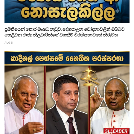
ප්‍රමිතියෙන් තොර ඖෂධ නඩුව: දේශපාලන චෝදනාවලින් ඔබ්බට
හෙළිවන රාජ්‍ය නිලධාරීන්ගේ වගකීම් විරහිතභාවයේ නිරුවත
AUG 8