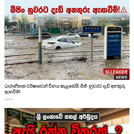
ධාරානිපාත වර්ෂාවෙන් චීනය කැළඹෙයි: බීජිං නුවරට දැඩි අනතුරු
ඇඟවීම්!
AUG 8