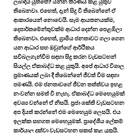
ලබාදිය යුත්තේ? යන්න තීරණය කළ යුතුව
තිබෙනවා. එහෙත්, දැන් සිදු වී තිබෙන්නේ ඒ
ආකාරයෙන් නොවෙයි. සෑම ආයතනයක්ම,
දෙපාර්තමේන්තුවක්ම ආධාර දෙන්න පෙළඹිලා
තිබෙනවා. එහෙත්, ග්‍රාමීය ජනතාවට ගලා ගෙන
යන ආධාර සහ ඔවුන්ගේ ආර්ථිකය
සවිබලගැන්වීම සඳහා සිදු කරන වැඩසටහන්
සියල්ල ඒකාබද්ධ කළ යුතුයි. අපේ ආධාර විශාල
ප්‍රමාණයක් ලබා දී තිබෙන්නේ ජීවත් වීම සඳහා
පමණයි. එම ජනතාවගේ ජීවන තත්ත්වය ඉහළ
නංවන්න සමත් වී නැහැ. ඒකාබද්ධ මෙහෙයුමක්
අවශ්‍ය වන්නේ ඒ නිසයි. ප්‍රජා ශක්ති වැඩසටහන
අප දියත් කරන්නේ එම මෙහෙයුම ලෙසයි. එය
ඉලක්ක සහගත මෙහෙයුමක්. ප්‍රාදේශීය ලේකම්
කාර්යාල දක්වා වැඩසටහන සකස් කළ යුතුයි.