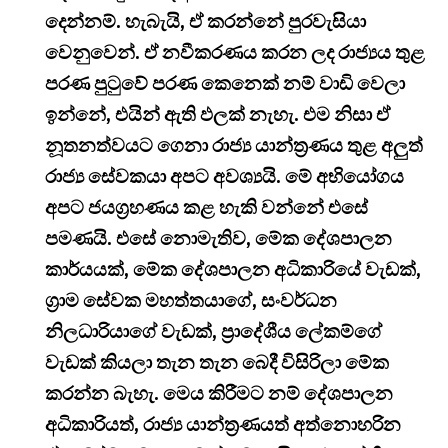
දෙන්නම්. හැබැයි, ඒ කරන්නේ පුරවැසියා
වෙනුවෙන්. ඒ නවීකරණය කරන ලද රාජ්‍යය තුළ
පරණ පුටුවේ පරණ කෙනෙක් නම් වාඩි වෙලා
ඉන්නේ, එයින් ඇති ඵලක් නැහැ. එම නිසා ඒ
නූතනත්වයට ගෙනා රාජ්‍ය යාන්ත්‍රණය තුළ අලුත්
රාජ්‍ය සේවකයා අපට අවශ්‍යයි. මේ අභියෝගය
අපට ජයග්‍රහණය කළ හැකි වන්නේ එසේ
පමණයි. එසේ නොමැතිව, මේක දේශපාලන
කාර්යයක්, මේක දේශපාලන අධිකාරියේ වැඩක්,
ග්‍රාම සේවක මහත්තයාගේ, සංවර්ධන
නිලධාරියාගේ වැඩක්, ප්‍රාදේශීය ලේකම්ගේ
වැඩක් කියලා තැන තැන බෙදී විසිරිලා මේක
කරන්න බැහැ. මෙය කිරීමට නම් දේශපාලන
අධිකාරියත්, රාජ්‍ය යාන්ත්‍රණයත් අත්නොහරින