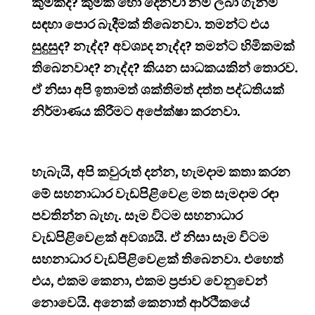
කුමක්ද? කුමක් හෝ දෙනවා නම් ලබා ගැනීම
සඳහා පොර බැදීමක් තිබෙනවා. තමන්ට එය
සුදුසුද? නැද්ද? අවශ්‍යද නැද්ද? තමන්ට හිමිකමක්
තිබෙනවාද? නැද්ද? කියන සාධකයකින් තොරව.
ඒ නිසා අපි ඉතාමත් ශක්තිමත් දත්ත පද්ධතියක්
නිර්මාණය කිරීමට අපේක්ෂා කරනවා.
හැබැයි, අපි කවුරුත් දන්න, හැමදාම කතා කරන
මේ සහනාධාර වැඩපිළිවෙළ මත සැමදාම රඳා
පවතින්න බැහැ. සෑම විටම සහනාධාර
වැඩපිළිවෙළක් අවශ්‍යයි. ඒ නිසා සෑම විටම
සහනාධාර වැඩපිළිවෙළක් තිබෙනවා. එහෙත්
එය, එකම කෙනා, එකම ප්‍රජාව වෙනුවෙන්
නොවෙයි. අනෙක් කෙනාත් ආර්ථිකයේ