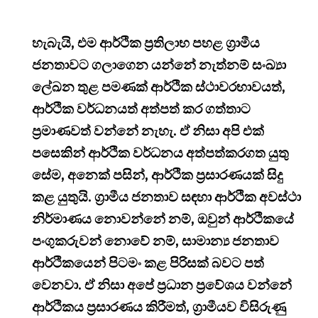
හැබැයි, එම ආර්ථික ප්‍රතිලාභ පහළ ග්‍රාමීය
ජනතාවට ගලාගෙන යන්නේ නැත්නම් සංඛ්‍යා
ලේඛන තුළ පමණක් ආර්ථික ස්ථාවරභාවයත්,
ආර්ථික වර්ධනයත් අත්පත් කර ගත්තාට
ප්‍රමාණවත් වන්නේ නැහැ. ඒ නිසා අපි එක්
පසෙකින් ආර්ථික වර්ධනය අත්පත්කරගත යුතු
සේම, අනෙක් පසින්, ආර්ථික ප්‍රසාරණයක් සිදු
කළ යුතුයි. ග්‍රාමීය ජනතාව සඳහා ආර්ථික අවස්ථා
නිර්මාණය නොවන්නේ නම්, ඔවුන් ආර්ථිකයේ
පංගුකරුවන් නොවේ නම්, සාමාන්‍ය ජනතාව
ආර්ථිකයෙන් පිටමං කළ පිරිසක් බවට පත්
වෙනවා. ඒ නිසා අපේ ප්‍රධාන ප්‍රවේශය වන්නේ
ආර්ථිකය ප්‍රසාරණය කිරීමත්, ග්‍රාමීයව විසිරුණු