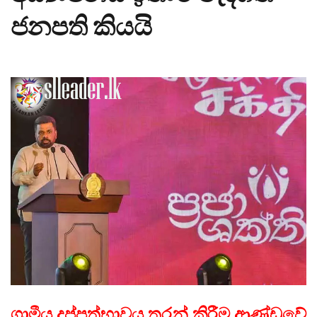
ජනපති කියයි
ග්‍රාමීය දුප්පත්භාවය තුරන් කිරීම ආණ්ඩුවේ