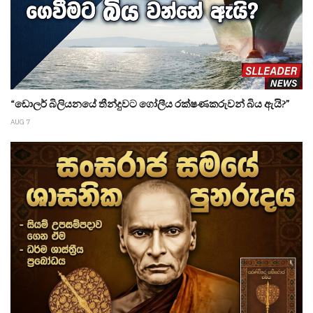
“ඩොලර් බිලියනයේ තීන්දුවට ගෝලීය රක්ෂණකරුවන් බිය ඇයි?”
AUG 7