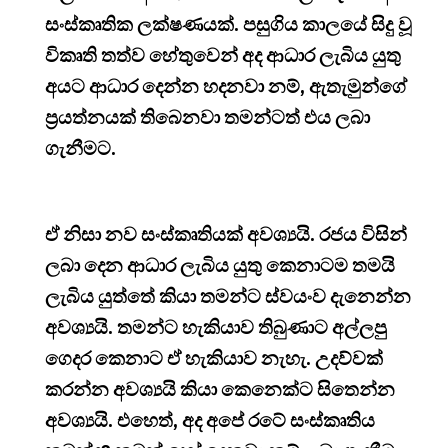
සංස්කෘතික ලක්ෂණයක්. පසුගිය කාලයේ සිදු වූ
විකෘති තත්ව හේතුවෙන් අද ආධාර ලැබිය යුතු
අයට ආධාර දෙන්න හදනවා නම්, ඇතැමුන්ගේ
ප්‍රයත්නයක් තිබෙනවා තමන්ටත් එය ලබා
ගැනීමට.
ඒ නිසා නව සංස්කෘතියක් අවශ්‍යයි. රජය විසින්
ලබා දෙන ආධාර ලැබිය යුතු කෙනාටම තමයි
ලැබිය යුත්තේ කියා තමන්ට ස්වයංව දැනෙන්න
අවශ්‍යයි. තමන්ට හැකියාව තිබුණාට අල්ලපු
ගෙදර කෙනාට ඒ හැකියාව නැහැ. උදව්වක්
කරන්න අවශ්‍යයි කියා කෙනෙක්ට සිතෙන්න
අවශ්‍යයි. එහෙත්, අද අපේ රටේ සංස්කෘතිය