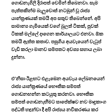
ගොඩනැගිලි දිරාපත් වෙමින් තිබෙනවා. සෑම
පැත්තකින්ම බැලුවොත් නටඹුන් වූ රාජ්‍ය
යාන්ත්‍රණයක් තමයි අප සතුව තිබෙන්නේ. අපි
සාමාන්‍ය ගැමියෙක් වගේ බුලත් ටිකක්, පුවක්
ටිකක් මල්ලේ දාගෙන කාර්යාලයට එනවා. ඕක
තමයි ඇත්ත කතාව. පසුගිය අයවැයෙන් වැටුප්
වැඩි කරලා මානව සම්පතට අවශ්‍ය සහාය ලබා
දුන්නා.
එ’නිසා ඊළඟට එළැඹෙන අයවැය ලේඛනයෙන්
රාජ්‍ය යාන්ත්‍රණයේ භෞතික සම්පත්
ගොඩනඟන්න කටයුතු කරනවා. භෞතික
සම්පත් ගොඩනැඟීමට සාපේක්ෂව නව මෘදුකාංග
පද්ධති හඳුන්වා දී අපි රාජ්‍යය නවීකරණය කර