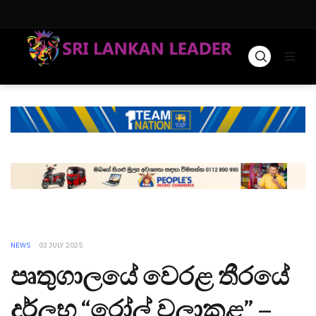
NEWS
03 JULY 2025
පෘතුගාලයේ වෙරළ තීරයේ
දුර්ලභ “රෝල් වලාකුළ” –