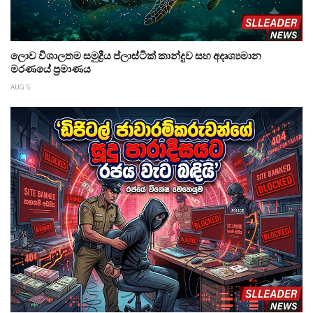
ලොව විශාලතම සමුද්‍රීය ප්ලාස්ටික් කාන්දුව සහ අදෘශ්‍යමාන
මරණයේ ප්‍රමාණය
AUG 5