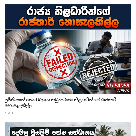
ප්‍රමිතියෙන් තොර ඖෂධ නඩුව: රාජ්‍ය නිළධාරීන්ගේ රාජකාරි
නොසැලකිල්ල
AUG 4