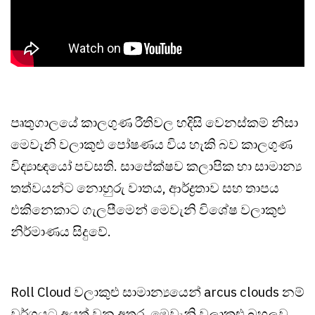
පෘතුගාලයේ කාලගුණ රීතිවල හදිසි වෙනස්කම් නිසා
මෙවැනි වලාකුළු පෝෂණය විය හැකි බව කාලගුණ
විද්‍යාඥයෝ පවසති. සාපේක්ෂව කලාපික හා සාමාන්‍ය
තත්වයන්ට නොහුරු වාතය, ආර්ද්‍රතාව සහ තාපය
එකිනෙකාට ගැලපීමෙන් මෙවැනි විශේෂ වලාකුළු
නිර්මාණය සිදුවේ.
Roll Cloud වලාකුළු සාමාන්‍යයෙන් arcus clouds නම්
වර්ගයට අයත් වන අතර, මෙවැනි වලාකුළු බහුලව