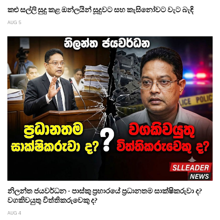
කළු සල්ලි සුදු කළ ඔන්ලයින් සූදුවට සහ කැසිනෝවට වැට බැඳි
AUG 5
නිලන්ත ජයවර්ධන - පාස්කු ප්‍රහාරයේ ප්‍රධානතම සාක්ෂිකරුවා ද?
වගකිවයුතු විත්තිකරුවෙකු ද?
AUG 4