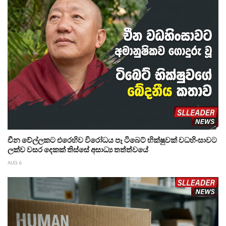
චීන වේල්ලකට එරෙහිව විරෝධය පෑ ටිබෙට් භික්ෂුවක් වධහිංසාවට
ලක්ව වසර දෙකක් තිස්සේ අසාධ්‍ය තත්ත්වයේ
AUG 6