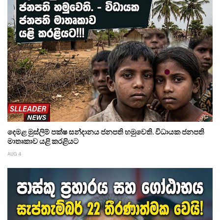
දෙමළ මුස්ලිම් පක්ෂ සන්දානය ජනපති හමුවෙති. විධායක ජනපති
මාතෘකාව යළි කරළියට
AUG 4