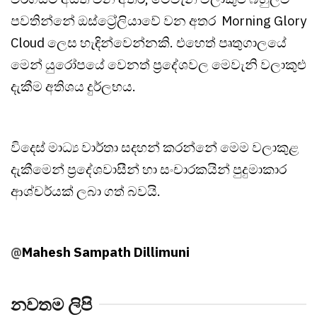
පවතින්නේ ඔස්ට්‍රේලියාවේ වන අතර Morning Glory
Cloud ලෙස හැඳින්වෙන්නකි. එහෙත් පෘතුගාලයේ
මෙන් යුරෝපයේ වෙනත් ප්‍රදේශවල මෙවැනි වලාකුළු
දැකීම අතිශය දුර්ලභය.
විදෙස් මාධ්‍ය වාර්තා සදහන් කරන්නේ මෙම වලාකුළ
දැකීමෙන් ප්‍රදේශවාසීන් හා සංචාරකයින් පුදුමාකාර
ආශ්චර්යක්‌ ලබා ගත් බවයි.
Mahesh Sampath Dillimuni
@
නවතම ලිපි