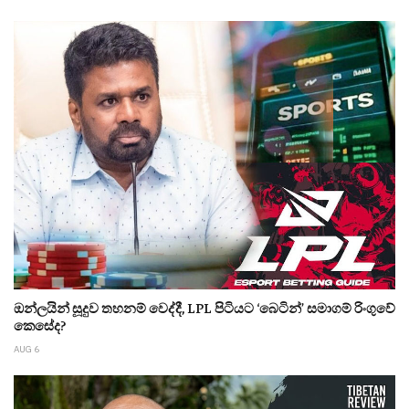
ඔන්ලයින් සූදුව තහනම් වෙද්දී, LPL පිටියට ‘බෙටින්’ සමාගම් රිංගුවේ
කෙසේද?
AUG 6