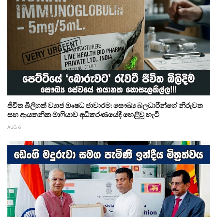
ජීවිත බිලිගත් ව්‍යාජ ඖෂධ ජාවාරම: සෞඛ්‍ය බලධාරීන්ගේ නිරුවත
සහ ආයතනික මාෆියාව අධිකරණයේදී හෙළිවූ හැටි
AUG 6