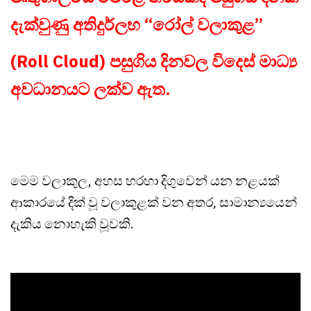
දැක්වුණු අතිදුර්ලභ “රෝල් වලාකුළ”
(Roll Cloud) පසුගිය දිනවල විදෙස් මාධ්‍ය
අවධානයට ලක්ව ඇත.
මෙම වලාකුල, අහස හරහා දිගුවෙන් යන නළයක්
ආකාරයේ දික් වූ වලාකුළක් වන අතර, සාමාන්‍යයෙන්
දැකිය නොහැකි වූවකි.