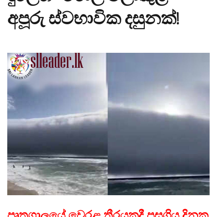
අපූරු ස්වභාවික දසුනක්!
පෘතුගාලයේ වෙරළ තීරයකදී පසුගිය දිනක