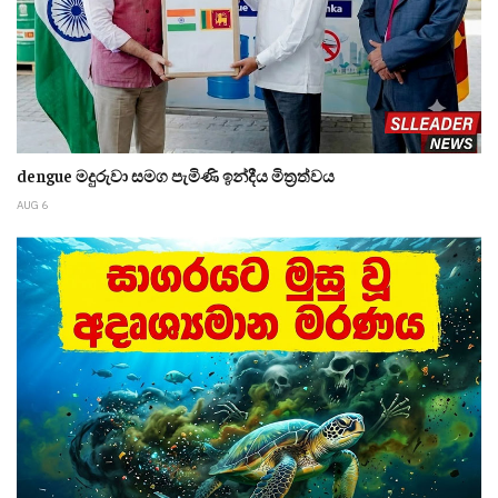
dengue මදුරුවා සමග පැමිණි ඉන්දීය මිත්‍රත්වය
AUG 6