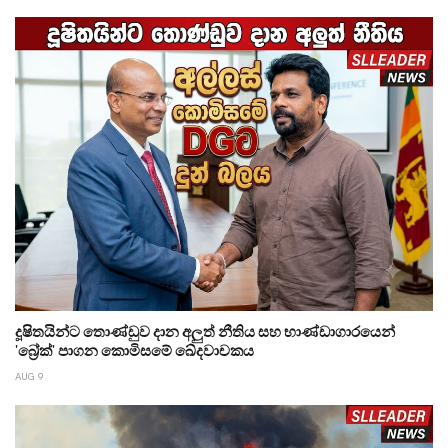
දූෂිතයින්ට තොණ්ඩුව දාන අලුත් නීතිය සහ භාණ්ඩාගාරයෙන්
'බ්‍රේක්' පාගන කොමිසමේ ඛේදවාචකය
AUG 9