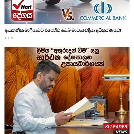
ආයතනික මාෆියාවට එරෙහිව වෙබ් මාධ්‍යවේදියා අධිකරණයට!
AUG 9