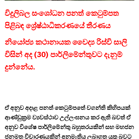
විදුලිබල සංශෝධන පනත් කෙටුම්පත
පිළිබඳ ශ්‍රේෂ්ඨාධිකරණයේ තීරණය
නියෝජ්‍ය කථානායක වෛද්‍ය රිස්වි සාලි
විසින් අද (30) පාර්ලිමේන්තුවට දැනුම්
දුන්නේය.
ඒ අනුව අදාළ පනත් කෙටුම්පතේ වගන්ති කිහිපයක්
ආණ්ඩුක්‍රම ව්‍යවස්ථාව උල්ලංඝනය කර ඇති බවත් ඒ
අනුව විශේෂ පාර්ලිමේන්තු බහුතරයකින් සහ මහජන
ජනමත විචාරණයකින් අනුමැතිය ලබාගත යුතු බවට