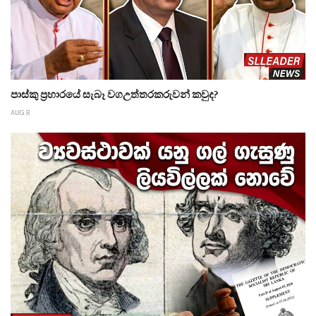
පාස්කු ප්‍රහාරයේ සැබෑ වගඋත්තරකරුවන් කවුද?
AUG 8