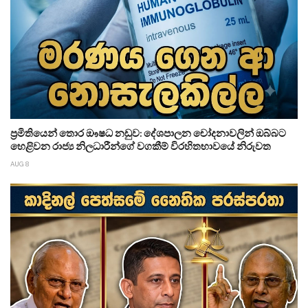
ප්‍රමිතියෙන් තොර ඖෂධ නඩුව: දේශපාලන චෝදනාවලින් ඔබ්බට
හෙළිවන රාජ්‍ය නිලධාරීන්ගේ වගකීම් විරහිතභාවයේ නිරුවත
AUG 8