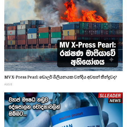
MV X-Press Pearl: ඩොලර් බිලියනයක වන්දිය අවසන් තීන්දුවද?
AUG 8