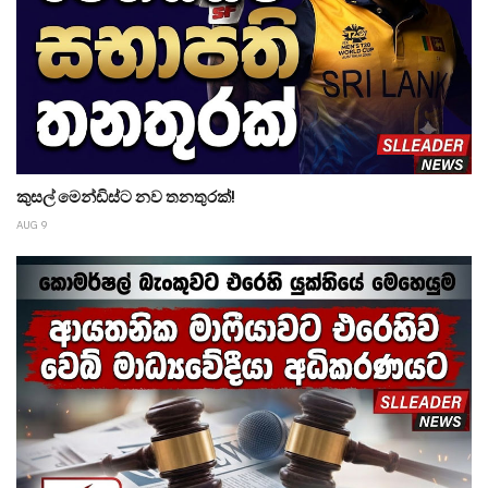
කුසල් මෙන්ඩිස්ට නව තනතුරක්!
AUG 9