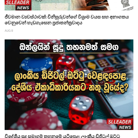
ජීවමාන ව්‍යවස්ථාවක්: විනිසුරුවන්ගේ විශ්‍රාම වයස සහ අනාගතය
වෙනුවෙන් හැඩගැසෙන ප්‍රජාතන්ත්‍රවාදය
AUG 8
විදේශීය සූදු සමාගම් තහනමේ යටිපෙළ: ලාංකීය ඩිජිටල් ඔට්ටු