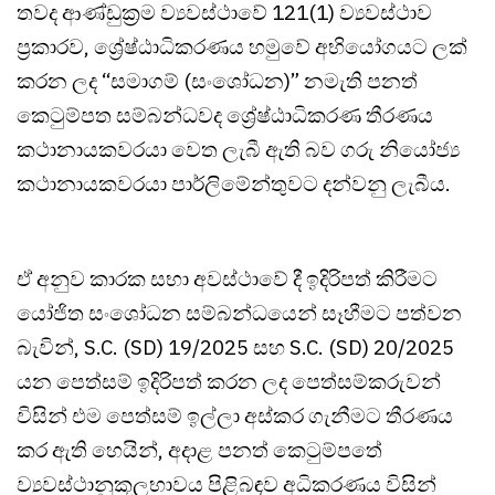
තවද ආණ්ඩුක්‍රම ව්‍යවස්ථාවේ 121(1) ව්‍යවස්ථාව
ප්‍රකාරව, ශ්‍රේෂ්ඨාධිකරණය හමුවේ අභියෝගයට ලක්
කරන ලද “සමාගම් (සංශෝධන)” නමැති පනත්
කෙටුම්පත සම්බන්ධවද ශ්‍රේෂ්ඨාධිකරණ තීරණය
කථානායකවරයා වෙත ලැබී ඇති බව ගරු නියෝජ්‍ය
කථානායකවරයා පාර්ලිමේන්තුවට දන්වනු ලැබීය.
ඒ අනුව කාරක සභා අවස්ථාවේ දී ඉදිරිපත් කිරීමට
යෝජිත සංශෝධන සම්බන්ධයෙන් සෑහීමට පත්වන
බැවින්, S.C. (SD) 19/2025 සහ S.C. (SD) 20/2025
යන පෙත්සම් ඉදිරිපත් කරන ලද පෙත්සම්කරුවන්
විසින් එම පෙත්සම් ඉල්ලා අස්කර ගැනීමට තීරණය
කර ඇති හෙයින්, අදාළ පනත් කෙටුම්පතේ
ව්‍යවස්ථානුකූලභාවය පිළිබඳව අධිකරණය විසින්