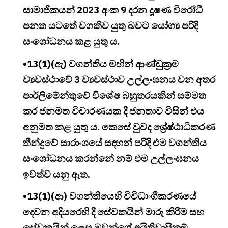
සාමාජිකයන් 2023 අංක 9 දරන දූෂණ විරෝධී
පනත යටතේ වගකිව යුතු බවට යෝග්‍ය පරිදි
සංශෝධනය කළ යුතු ය.
•13(1)(ඇ) වගන්තිය මඟින් ආණ්ඩුක්‍රම
ව්‍යවස්ථාවේ 3 ව්‍යවස්ථාව උල්ලංඝනය වන අතර
පාර්ලිමේන්තුවේ විශේෂ බහුතරයකින් සම්මත
කර ජනමත විචාරණයක දී ජනතාව විසින් එය
අනුමත කළ යුතු ය. කෙසේ වුවද ශ්‍රේෂ්ඨාධිකරණ
තීන්දුවේ සාරාංශයේ සඳහන් පරිදි එම වගන්තිය
සංශෝධනය කරන්නේ නම් එම උල්ලංඝනය
ඉවත්ව යනු ඇත.
•13(1)(ආ) වගන්තියෙහි විවිධාංගීකරණයේ
දෙවන අදියරෙහි දී සේවකයින් මාරු කිරීම සහ
සේවකයින් ලෙස ඔවුන්ගේ අයිතිවාසිකම්