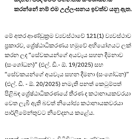
කරන්නේ නම් එම උල්ලංඝනය ඉවත්ව යනු ඇත.
‍මේ අතර ආණ්ඩුක්‍රම ව්‍යවස්ථාවේ 121(1) ව්‍යවස්ථාව
ප්‍රකාරව, ශ්‍රේෂ්ඨාධිකරණය හමුවේ අභියෝගයට ලක්
කරන ලද “සේවකයන්ගේ අයවැය සහන දීමනාව
(සංශෝධන)” (එල්. ඩී.- ඕ. 19/2025) සහ
“සේවකයන්ගේ අයවැය සහන දීමනා (සංශෝධන)”
(එල්. ඩී. - ඕ. 20/2025) නමැති පනත් කෙටුම්පත්
පිළිබඳ ශ්‍රේෂ්ඨාධිකරණයේ තීරණ ද කථානායකවරයා
වෙත ලැබී ඇති බවත් නියෝජ්‍ය කථානායකවරයා
පාර්ලිමේන්තුවට නිවේදනය කළේය.