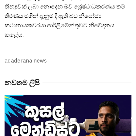
තීන්දුවක් ලබා නොදෙන බව ශ්‍රේෂ්ඨාධිකරණය තම
තීරණය මගින් දැනුම් දී ඇති බව නියෝජ්‍ය
කථානායකවරයා පාර්ලිමේන්තුවට නිවේදනය
කළේය.
adaderana news
නවතම ලිපි