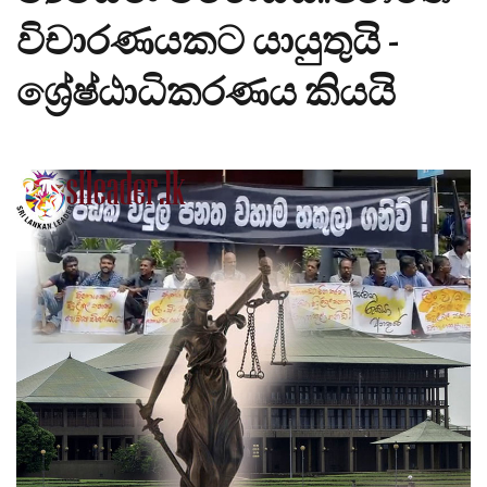
විචාරණයකට යායුතුයි -
ශ්‍රේෂ්ඨාධිකරණය කියයි