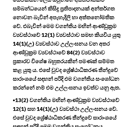
සම්බන්ධයෙන් කිසිදු ප්‍රතිපාදනයක් අන්තර්ගත
නොවන බැවින් අපැහැදිලි හා අත්තනෝමතික
වේ. එබැවින් මෙම වගන්තිය මඟින් ආණ්ඩුක්‍රම
ව්‍යවස්ථාවේ 12(1) ව්‍යවස්ථාව සමඟ කියවිය යුතු
14(1)(උ) ව්‍යවස්ථාව උල්ලංඝනය වන අතර
ආණ්ඩුක්‍රම ව්‍යවස්ථාවේ 84(2) ව්‍යවස්ථාව
ප්‍රකාරව විශේෂ බහුතරයකින් පමණක් සම්මත
කළ යුතු ය. එසේ වුවද ශ්‍රේෂ්ඨාධිකරණ තීන්දුවේ
සාරාංශයේ සඳහන් පරිදි එම වගන්තිය සංශෝධන
කරන්නේ නම් එම උල්ලංඝනය ඉවත්ව යනු ඇත.
•13(2) වගන්තිය මඟින් ආණ්ඩුක්‍රම ව්‍යවස්ථාවේ
12(1) සහ 14(1)(උ) ව්‍යවස්ථා උල්ලංඝනය වේ.
එසේ වුවද ශ්‍රේෂ්ඨාධිකරණ තීන්දුවේ සාරාංශයේ
සඳහන් පරිදි මෙම වගන්තිය සංශෝධනය