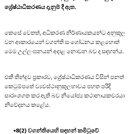
ශ්‍රේෂ්ඨාධිකරණය දැනුම් දී ඇත.
කෙසේ වෙතත්, අධිකරණ නිර්ණායකයන්ට අනුකූල
වන ආකාරයෙන් වගන්ති සංශෝධනය කළහොත්
මෙම උල්ලංඝනයන් අදාළ නොවන බව ද සඳහන්ය.
එකී තීන්දුව ප්‍රකාරව, ශ්‍රේෂ්ඨාධිකරණය විසින් පනත්
කෙටුම්පතේ ව්‍යවස්ථානුකූලභාවය පහත පරිදි
සාරාංශගත කර ඇති බව නියෝජ්‍ය කථානායකවරයා
නිවේදනය කළේය.
•8(2) වගන්තියෙහි සඳහන් කමිටුවේ