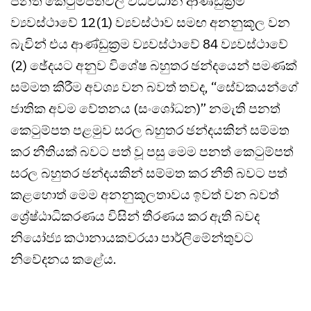
පනත් කෙටුම්පත්වල විධිවිධාන ආණ්ඩුක්‍රම
ව්‍යවස්ථාවේ 12(1) ව්‍යවස්ථාව සමඟ අනනුකූල වන
බැවින් එය ආණ්ඩුක්‍රම ව්‍යවස්ථාවේ 84 ව්‍යවස්ථාවේ
(2) ඡේදයට අනුව විශේෂ බහුතර ඡන්දයෙන් පමණක්
සම්මත කිරීම අවශ්‍ය වන බවත් තවද, “සේවකයන්ගේ
ජාතික අවම වේතනය (සංශෝධන)” නමැති පනත්
කෙටුම්පත පළමුව සරල බහුතර ඡන්දයකින් සම්මත
කර නීතියක් බවට පත් වූ පසු මෙම පනත් කෙටුම්පත්
සරල බහුතර ඡන්දයකින් සම්මත කර නීති බවට පත්
කළහොත් මෙම අනනුකූලතාවය ඉවත් වන බවත්
ශ්‍රේෂ්ඨාධිකරණය විසින් තීරණය කර ඇති බවද
නියෝජ්‍ය කථානායකවරයා පාර්ලිමේන්තුවට
නිවේදනය කළේය.