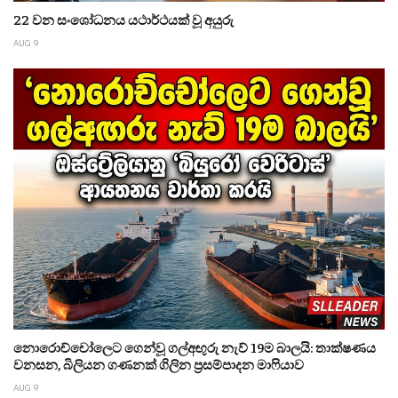
22 වන සංශෝධනය යථාර්ථයක් වූ අයුරු
AUG 9
නොරොච්චෝලෙට ගෙන්වූ ගල්අඟුරු නැව් 19ම බාලයි: තාක්ෂණය
වනසන, බිලියන ගණනක් ගිලින ප්‍රසම්පාදන මාෆියාව
AUG 9