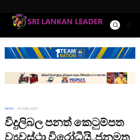
NEWS
30 JUNE 2025
විදුලිබල පනත් කෙටුම්පත
ව්‍යවස්ථා විරෝධීයි..ජනමත