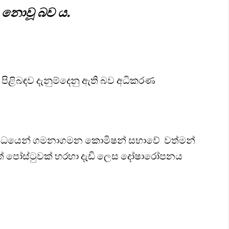
ා නොවූ බව ය.
ඒ පිළිබඳව දැනුම්දෙනු ඇති බව අධිකරණ
බන්ධයෙන් ගමනාගමන කොමිෂන් සභාවේ වත්මන්
තේ පෝස්ටුවක් හරහා දැඩි ලෙස දෝෂාරෝපනය