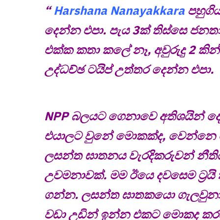
“
Harshana Nanayakkara
පහුගි
දෙන්න එපා. පැය 3ක් තිස්සෙ ජනත
එක්ක කතා කලේ නෑ, අවුරුදු 2 ක
උද්ධච්ඡ ටයිප් උත්තර දෙන්න එපා.
NPP බලයට ගෙනාවෙ අතිශයින් ද
එයාලට වුනේ මොකක්ද, වෙන්නෙ ම
ලසන්ත ඝාතනය වැරදිකරුවන් නීත
උවමනාවක්. මම ඊයෙ දවසෙම ට්‍රය
ගන්න. ලසන්ත ඝාතකයො ගැලවුනාද
වඩා උඩින් ඉන්න එකට මොකද කරන