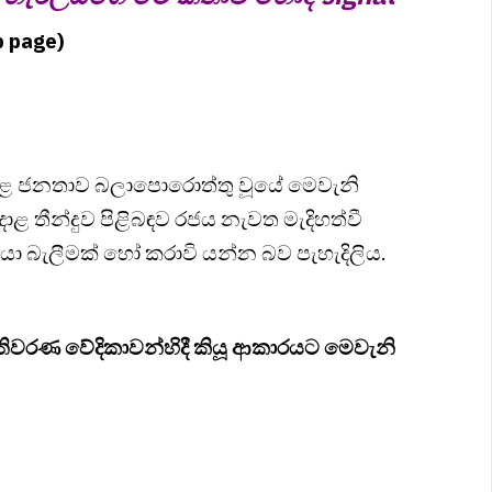
b page)
ළ ජනතාව බලාපොරොත්තු වූයේ මෙවැනි
දාළ තීන්දුව පිළිබඳව රජය නැවත මැදිහත්වී
යා බැලීමක් හෝ කරාවි යන්න බව පැහැදිලිය.
රණ වේදිකාවන්හිදී කියූ ආකාරයට මෙවැනි