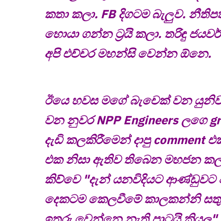
කතා කලා. FB දිගටම බැලුව. නීතිප
හොයා ගන්න ට්‍රයි කලා. තරිඳු ජයවර
අපි එච්චර මහන්සි වෙන්න ඕනෙ.
ඊයෙ හවස මගේ බැචෙක් වන යුනිවර්
වන නුවර NPP Engineers ලගෙ gr
දැඩි කලකිරීමෙන් දාපු comment
එක නිසා ඇතිව තිබෙන මහජන කල
කිව්වෙ "දැන් යනවිදියට ආණ්ඩුවට
දෙකටම කෙලවීමේ කාලකන්නි සත
ඉතුරු වෙන්නෙ නැති පාටයි කියල"