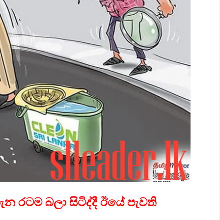
න රටම බලා සිටිද්දී ඊයේ පැවති