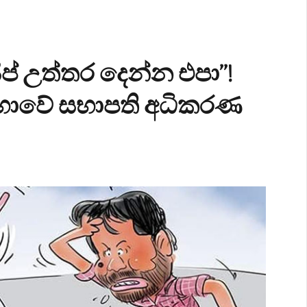
ප් උත්තර දෙන්න එපා”!
ාවේ සභාපති අධිකරණ