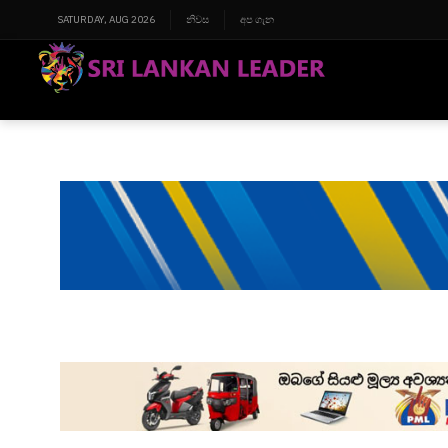
SATURDAY, AUG 2026
නිවස
අප ගැන