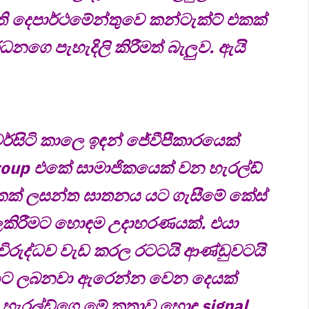
ති දෙපාර්ථමේන්තුවෙ කන්ටැක්ට් එකක්
්ධනගෙ පැහැදිලි කිරීමත් බැලුව. ඇයි
සිටි කාලෙ ඉඳන් ජේවීපීකාරයෙක්
oup එකේ සාමාජිකයෙක් වන හැරල්ඩ්
 එකක් ලසන්ත ඝාතනය යට ගැසීමේ කේස්
කිරීමට හොඳම උදාහරණයක්. එයා
 විරුද්ධව වැඩ කරල රටටයි ආණ්ඩුවටයි
ුට ලබනවා ඇරෙන්න වෙන දෙයක්
. හැරල්ඩ්ගෙ මේ කතාව හොඳ signal