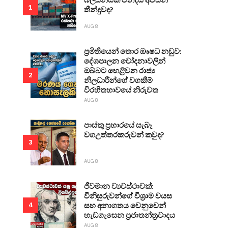
1
තීන්දුවද?
AUG 8
ප්‍රමිතියෙන් තොර ඖෂධ නඩුව:
දේශපාලන චෝදනාවලින්
ඔබ්බට හෙළිවන රාජ්‍ය
2
නිලධාරීන්ගේ වගකීම්
විරහිතභාවයේ නිරුවත
AUG 8
පාස්කු ප්‍රහාරයේ සැබෑ
වගඋත්තරකරුවන් කවුද?
3
AUG 8
ජීවමාන ව්‍යවස්ථාවක්:
විනිසුරුවන්ගේ විශ්‍රාම වයස
සහ අනාගතය වෙනුවෙන්
4
හැඩගැසෙන ප්‍රජාතන්ත්‍රවාදය
AUG 8