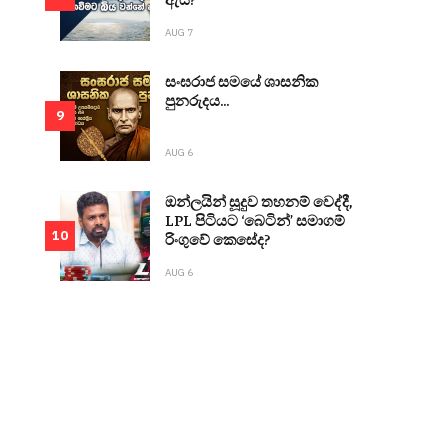
AUG 7
සංඝරාජ සමයේ ශාසනික
පුනරුදය...
9
AUG 6
ඔන්ලයින් සූදුව තහනම් වෙද්දී,
LPL පිටියට ‘බෙටින්’ සමාගම්
10
රිංගුවේ කෙසේද?
AUG 6