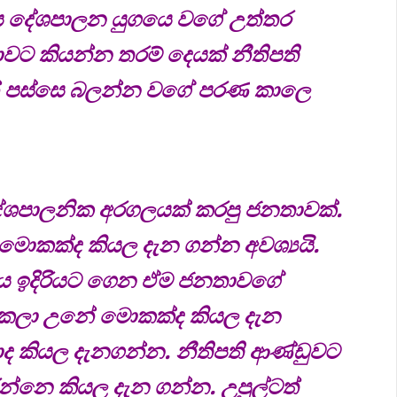
ය දේශපාලන යුගයෙ වගේ උත්තර
ාවට කියන්න තරම් දෙයක් නීතිපති
ින් පස්සෙ බලන්න වගේ පරණ කාලෙ
ේශපාලනික අරගලයක් කරපු ජනතාවක්.
ොකක්ද කියල දැන ගන්න අවශ්‍යයි.
ිය ඉදිරියට ගෙන ඒම ජනතාවගේ
ි කලා උනේ මොකක්ද කියල දැන
 කියල දැනගන්න. නීතිපති ආණ්ඩුවට
්නෙ කියල දැන ගන්න. උපුල්ටත්