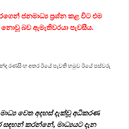
ෙන් ජනමාධ්‍ය ප්‍රශ්න කළ විට එම
් නොවූ බව ඇමැතිවරයා පැවසීය.
රින්ද රණසිංහ අතර ඊයේ පැවති හමුව ඊයේ පස්වරු
මාධ්‍ය වෙත අදහස් දැක්වූ අධිකරණ
 සඳහන් කරන්නේ, මාධ්‍යයට දැන