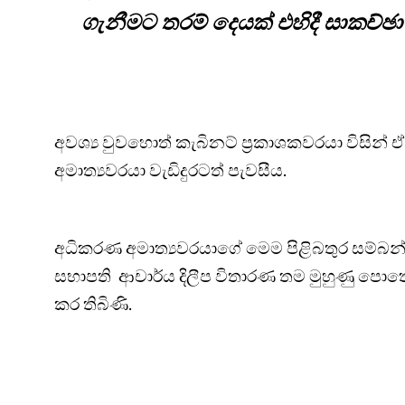
ගැනීමට තරම් දෙයක් එහිදී සාකච්ඡ
අවශ්‍ය වුවහොත් කැබිනට් ප්‍රකාශකවරයා විසින් 
අමාත්‍යවරයා වැඩිදුරටත් පැවසීය.
අධිකරණ අමාත්‍යවරයාගේ මෙම පිළිබතුර සම්
සභාපති ආචාර්ය දිලීප විතාරණ තම මුහුණු පො
කර තිබිණි.