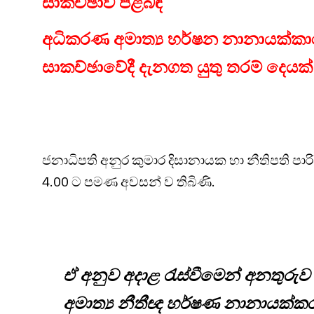
සාකච්ඡාව පිළිබඳ
අධිකරණ අමාත්‍ය හර්ෂන නානායක්කාරග
සාකච්ඡාවේදී දැනගත යුතු තරම් දෙයක
ජනාධිපති අනුර කුමාර දිසානායක හා නීතිපති පා
4.00 ට පමණ අවසන් ව තිබිණි.
ඒ අනුව අදාළ රැස්වීමෙන් අනතුරුව 
අමාත්‍ය නීතීඥ හර්ෂණ නානායක්කර