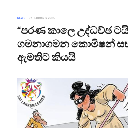
NEWS
07 FEBRUARY 2025
“පරණ කාලෙ උද්ධච්ඡ ටයි
ගමනාගමන කොමිෂන් සභ
ඇමතිට කියයි