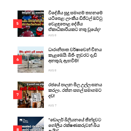
විදේශීය සූදු සමාගම් තහනමේ
යටිපෙළ: ලාංකීය ඩිජිටල් ඔට්ටු
වෙළඳපොළ දේශීය
5
ඒකාධිකාරියකට නතු වූයේද?
AUG 8
ධාරානිපාත වර්ෂාවෙන් චීනය
කැළඹෙයි: බීජිං නුවරට දැඩි
6
අනතුරු ඇඟවීම්!
AUG 8
රජයේ පාලන මිල උල්ලංඝනය
කරලා.. රත්න සහල් සමාගමට
7
දඩ!
AUG 7
“ඩොලර් බිලියනයේ තීන්දුවට
ගෝලීය රක්ෂණකරුවන් බිය
8
ඇයි?”