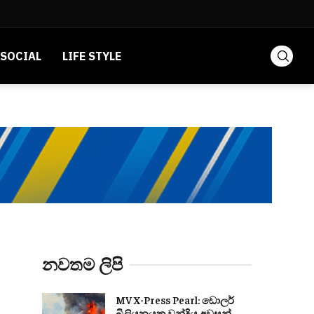
SOCIAL
LIFE STYLE
නවතම ලිපි
MV X-Press Pearl: ඩොලර්
බිලියනයක වන්දිය අවසන්