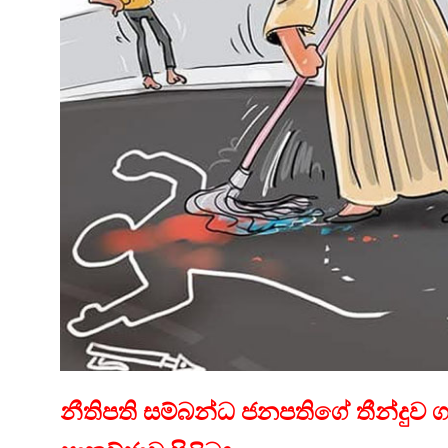
නීතිපති සම්බන්ධ ජනපතිගේ තීන්දුව ගැ