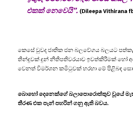
එකක් නෙවෙයි”.
(Dileepa Vithirana f
කෙසේ වුවද ජාතික ජන බලවේගය බලයට පත්ක
තීන්දුවක් දුන් නීතිපතිවරයාව ඉවත්කිරීමක් හෝ අ
වෙනත් විමර්ශන කමිටුවක් හරහා මේ පිළිබඳ සො
බොහෝ දෙනෙක්ගේ බලාපොරොත්තුව වූයේ මැතිව
තීරණ එක පෑන් පහරින් ගනු ඇති බවය.