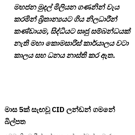
මහජන මුදල් මිලියන ගණනින් වැය
කරමින් බ්‍රිතාන්‍යයට ගිය නිලධාරීන්
කණ්ඩායම, සිද්ධියට සෘජු සම්බන්ධයක්
නැති මහා කොමසාරිස් කාර්යාලය වටා
කාලය සහ ධනය නාස්ති කර ඇත.
මාස 5ක් සැඟවූ CID ලන්ඩන් ගමනේ
බිල්පත