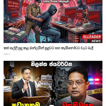
කළු සල්ලි සුදු කළ ඔන්ලයින් සූදුවට සහ කැසිනෝවට වැට බැඳි
AUG 5