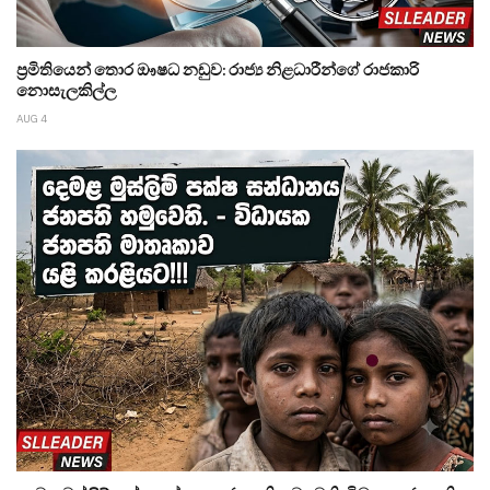
ප්‍රමිතියෙන් තොර ඖෂධ නඩුව: රාජ්‍ය නිළධාරීන්ගේ රාජකාරි
නොසැලකිල්ල
AUG 4