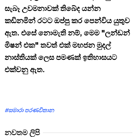
සැබෑ උවමනාවක් තිබේද යන්න
කඩිනමින් රටට ඔප්පු කර පෙන්විය යුතුව
ඇත. එසේ නොමැති නම්, මෙම "ලන්ඩන්
මිෂන් එක" තවත් එක් මහජන මුදල්
නාස්තියක් ලෙස පමණක් ඉතිහාසයට
එක්වනු ඇත.
#සමාරා පරණවිතාන
නවතම ලිපි