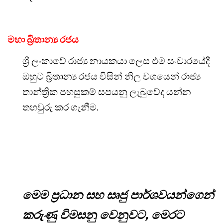
මහා බ්‍රිතාන්‍ය රජය
ශ්‍රී ලංකාවේ රාජ්‍ය නායකයා ලෙස එම සංචාරයේදී
ඔහුට බ්‍රිතාන්‍ය රජය විසින් නිල වශයෙන් රාජ්‍ය
තාන්ත්‍රික පහසුකම් සපයනු ලැබුවේද යන්න
තහවුරු කර ගැනීම.
මෙම ප්‍රධාන සහ සෘජු පාර්ශවයන්ගෙන්
කරුණු විමසනු වෙනුවට, මෙරට