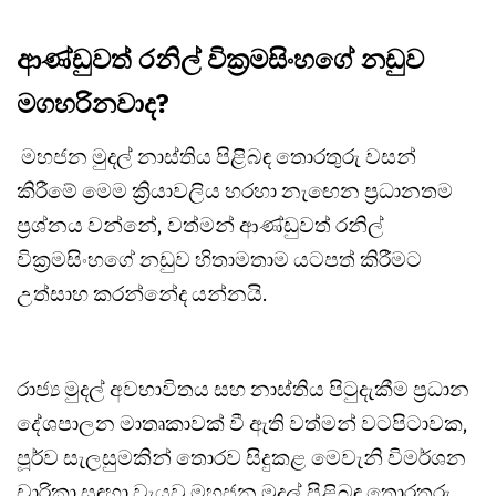
ආණ්ඩුවත් රනිල් වික්‍රමසිංහගේ නඩුව
මගහරිනවාද?
මහජන මුදල් නාස්තිය පිළිබඳ තොරතුරු වසන්
කිරීමේ මෙම ක්‍රියාවලිය හරහා නැඟෙන ප්‍රධානතම
ප්‍රශ්නය වන්නේ, වත්මන් ආණ්ඩුවත් රනිල්
වික්‍රමසිංහගේ නඩුව හිතාමතාම යටපත් කිරීමට
උත්සාහ කරන්නේද යන්නයි.
රාජ්‍ය මුදල් අවභාවිතය සහ නාස්තිය පිටුදැකීම ප්‍රධාන
දේශපාලන මාතෘකාවක් වී ඇති වත්මන් වටපිටාවක,
පූර්ව සැලසුමකින් තොරව සිදුකළ මෙවැනි විමර්ශන
චාරිකා සඳහා වැයවූ මහජන මුදල් පිළිබඳ තොරතුරු