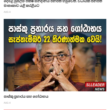
දෙමළ මුස්ලිම් පක්ෂ සන්දානය ජනපති හමුවෙති. විධායක ජනපති
මාතෘකාව යළි කරළියට
AUG 4
පාස්කු ප්‍රහාරය සහ ගෝඨාභය
AUG 4