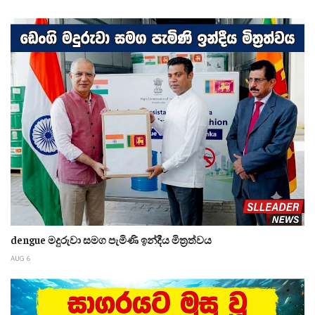
dengue මදුරුවා සමග පැමිණි ඉන්දීය මිත්‍රත්වය
AUG 6