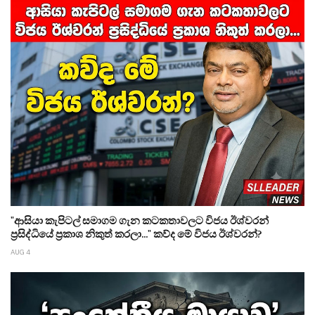
"ආසියා කැපිටල් සමාගම ගැන කටකතාවලට විජය ඊශ්වරන්
ප්‍රසිද්ධියේ ප්‍රකාශ නිකුත් කරලා..." කව්ද මේ විජය ඊශ්වරන්?
AUG 4