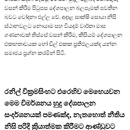
වසන් කිරීම පිටුපස දේශපාලන බලපෑමක් පවතින
බවට චෝදනා එල්ල වේ. අදාළ සාක්ෂි සොයා නිසි
ස්ථානවලට නොයාම සහ වියදම් වාර්තා මාස
ගණනාවක් තිස්සේ වසන් කිරීම, කිසියම් දේශපාලන
එකඟතාවයක හෝ ඩීල් එකක ප්‍රතිඵලයක්ද යන්න
සමාජය ප්‍රශ්න කරමින් සිටී.
රනිල් වික්‍රමසිංහට එරෙහිව මෙහෙයවන
මෙම විමර්ශනය හුදු දේශපාලන
සංදර්ශනයක් පමණක්ද, නැතහොත් නීතිය
නිසි පරිදි ක්‍රියාත්මක කිරීමට ආණ්ඩුවට