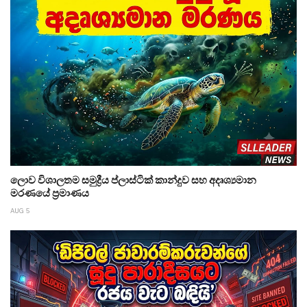
ලොව විශාලතම සමුද්‍රීය ප්ලාස්ටික් කාන්දුව සහ අදෘශ්‍යමාන
මරණයේ ප්‍රමාණය
AUG 5