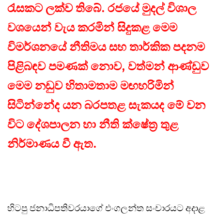
රැසකට ලක්ව තිබේ. රජයේ මුදල් විශාල
වශයෙන් වැය කරමින් සිදුකළ මෙම
විමර්ශනයේ නීතිමය සහ තාර්කික පදනම
පිළිබඳව පමණක් නොව, වත්මන් ආණ්ඩුව
මෙම නඩුව හිතාමතාම මඟහරිමින්
සිටින්නේද යන බරපතළ සැකයද මේ වන
විට දේශපාලන හා නීති ක්ෂේත්‍ර තුළ
නිර්මාණය වී ඇත.
හිටපු ජනාධිපතිවරයාගේ එංගලන්ත සංචාරයට අදාළ