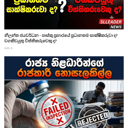
නිලන්ත ජයවර්ධන - පාස්කු ප්‍රහාරයේ ප්‍රධානතම සාක්ෂිකරුවා ද?
වගකිවයුතු විත්තිකරුවෙකු ද?
AUG 4