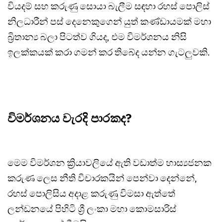
වියදම් සහ කරුණු සොයා බැලීම සඳහා රහස් පොලිස්
නිලධාරීන් පස් දෙනෙකුගෙන් යුත් කණ්ඩායමක් මහා
බ්‍රිතාන්‍ය බලා පිටත්ව ගියද, එම විමර්ශනය නිසි
ඉලක්කයක් කරා ගමන් කර තිබේද යන්න ගැටලුවකි.
විමර්ශනය වැරදි පාරකද?
මෙම විමර්ශන ක්‍රියාවලියේ ඇති වඩාත්ම හාස්‍යජනක
කරුණ ලෙස නීති විචාරකයින් පෙන්වා දෙන්නේ,
රහස් පොලිසිය අදාළ කරුණු විමසා ඇත්තේ
ලන්ඩනයේ පිහිටි ශ්‍රී ලංකා මහා කොමසාරිස්