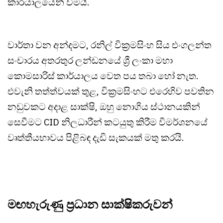
කාර්යාලයෙන් වීමයි.
වාර්තා වන අන්දමට, රනිල් වික්‍රමසිංහ සිය එංගලන්ත
සංචාරය අතරතුර ලන්ඩනයේ ශ්‍රී ලංකා මහා
කොමසාරිස් කාර්යාලය වෙත පය තබා හෝ නැත.
එවැනි තත්ත්වයක් තුළ, වික්‍රමසිංහට එරෙහිව පවතින
නඩුවකට අදාළ සාක්ෂි, ඔහු නොගිය ස්ථානයකින්
සෙවීමට CID නිලධාරීන් කටයුතු කිරීම විමර්ශනයේ
වෘත්තීයභාවය පිළිබඳ දැඩි සැකයක් මතු කරයි.
මඟහැරුණු ප්‍රධාන සාක්ෂිකරුවන්