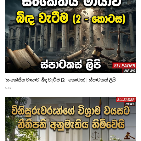
'සංකේතීය මායාව' බිඳ වැටීම (2 - කොටස) | ස්පාටකස් ලිපි
AUG 3