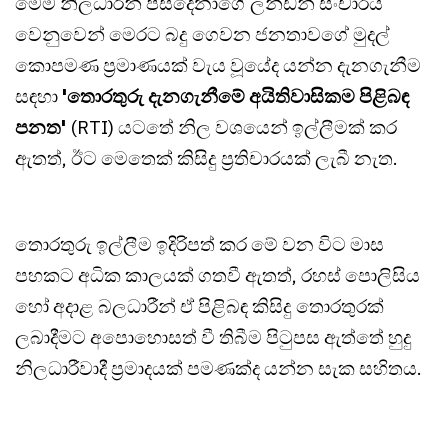
මෙම නිලධාරීන් පස්දෙනාගේ ලන්ඩන් සංචාරය
වෙනුවෙන් මෙරට බදු ගෙවන ජනතාවගේ මුදල්
කොපමණ ප්‍රමාණයක් වැය වූයේද යන්න දැනගැනීම
සඳහා
'තොරතුරු දැනගැනීමේ අයිතිවාසිකම පිළිබඳ
පනත'
(RTI) යටතේ නිල වශයෙන් ඉල්ලීමක් කර
ඇතත්, ඊට මෙතෙක් කිසිදු ප්‍රතිචාරයක් ලැබී නැත.
තොරතුරු ඉල්ලීම ඉදිරිපත් කර මේ වන විට මාස
පහකට අධික කාලයක් ගතවී ඇතත්, රහස් පොලිසිය
හෝ අදාළ බලධාරීන් ඒ පිළිබඳ කිසිදු තොරතුරක්
ලබාදීමට අපොහොසත් වී තිබීම පිටුපස ඇත්තේ හුදු
නිලධාරීවාදී ප්‍රමාදයක් පමණක්ද යන්න සැක සහිතය.