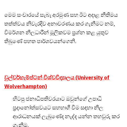
මෙම සංචාරයේ සැබෑ අරමුණ සහ ඊට අදාළ නීතිමය
තත්ත්වය නිවැරදිව අනාවරණය කර ගැනීමට නම්,
විමර්ශන නිලධාරීන් මූලිකවම ප්‍රශ්න කළ යුතුව
තිබුණේ පහත පාර්ශවයන්ගෙනි.
වුල්වර්හැම්ප්ටන් විශ්වවිද්‍යාලය (University of
Wolverhampton)
හිටපු ජනාධිපතිවරයාට ඔවුන්ගේ උපාධි
ප්‍රදානෝත්සවයට සහභාගී වීම සඳහා නිල
ආරාධනයක් ලැබුණේද නැද්ද යන්න තහවුරු කර
ගැනීම.