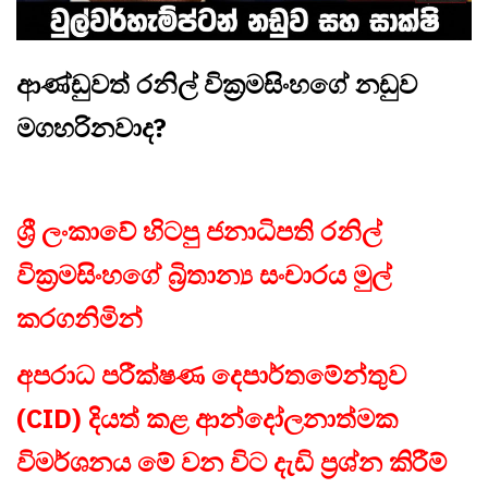
ආණ්ඩුවත් රනිල් වික්‍රමසිංහගේ නඩුව
මගහරිනවාද?
ශ්‍රී ලංකාවේ හිටපු ජනාධිපති රනිල්
වික්‍රමසිංහගේ බ්‍රිතාන්‍ය සංචාරය මුල්
කරගනිමින්
අපරාධ පරීක්ෂණ දෙපාර්තමේන්තුව
(CID) දියත් කළ ආන්දෝලනාත්මක
විමර්ශනය මේ වන විට දැඩි ප්‍රශ්න කිරීම්