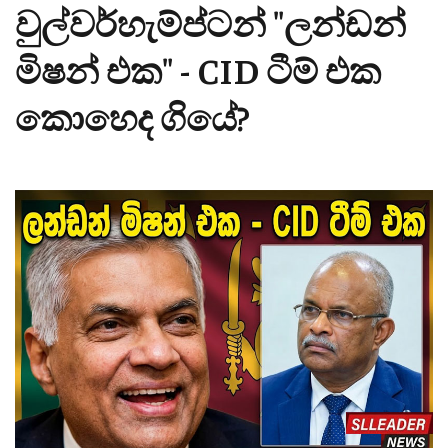
වුල්වර්හැම්ප්ටන් "ලන්ඩන්
මිෂන් එක" - CID ටීම් එක
කොහෙද ගියේ?