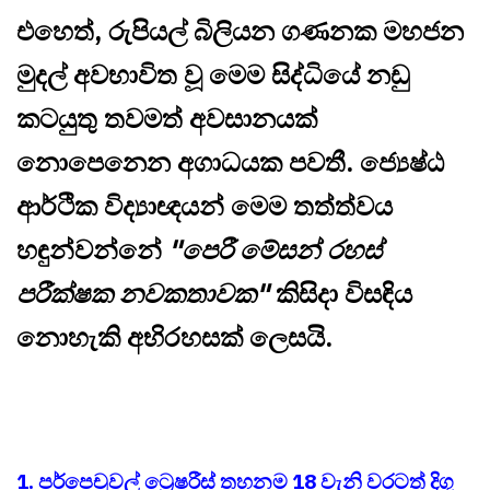
එහෙත්, රුපියල් බිලියන ගණනක මහජන
මුදල් අවභාවිත වූ මෙම සිද්ධියේ නඩු
කටයුතු තවමත් අවසානයක්
නොපෙනෙන අගාධයක පවතී. ජ්‍යෙෂ්ඨ
ආර්ථික විද්‍යාඥයන් මෙම තත්ත්වය
හඳුන්වන්නේ
"පෙරී මේසන් රහස්
පරීක්ෂක නවකතාවක"
කිසිදා විසඳිය
නොහැකි අභිරහසක් ලෙසයි.
1. පර්පෙචුවල් ට්‍රෙෂරීස් තහනම 18 වැනි වරටත් දිගු