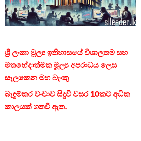
ශ්‍රී ලංකා මූල්‍ය ඉතිහාසයේ විශාලතම සහ
මතභේදාත්මක මූල්‍ය අපරාධය ලෙස
සැලකෙන මහ බැංකු
බැඳුම්කර වංචාව සිදුවී වසර 10කට අධික
කාලයක් ගතවී ඇත.