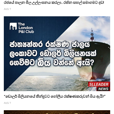
රජයේ පාලන මිල උල්ලංඝනය කරලා.. රත්න සහල් සමාගමට දඩ!
AUG 7
“ඩොලර් බිලියනයේ තීන්දුවට ගෝලීය රක්ෂණකරුවන් බිය ඇයි?”
AUG 7