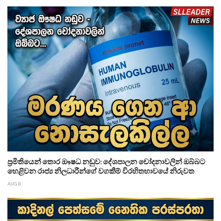
ප්‍රමිතියෙන් තොර ඖෂධ නඩුව: දේශපාලන චෝදනාවලින් ඔබ්බට
හෙළිවන රාජ්‍ය නිලධාරීන්ගේ වගකීම් විරහිතභාවයේ නිරුවත
AUG 8