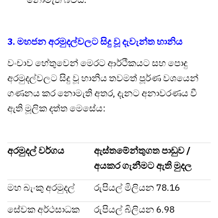
3. මහජන අරමුදල්වලට සිදු වූ දැවැන්ත හානිය
වංචාව හේතුවෙන් මෙරට ආර්ථිකයට සහ පොදු
අරමුදල්වලට සිදු වූ හානිය තවමත් පූර්ණ වශයෙන්
ගණනය කර නොමැති අතර, දැනට අනාවරණය වී
ඇති මූලික දත්ත මෙසේය:
අරමුදල් වර්ගය
ඇස්තමේන්තුගත පාඩුව /
අයකර ගැනීමට ඇති මුදල
මහ බැංකු අරමුදල්
රුපියල් මිලියන 78.16
සේවක අර්ථසාධක
රුපියල් බිලියන 6.98