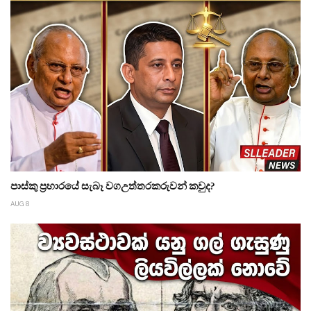
පාස්කු ප්‍රහාරයේ සැබෑ වගඋත්තරකරුවන් කවුද?
AUG 8