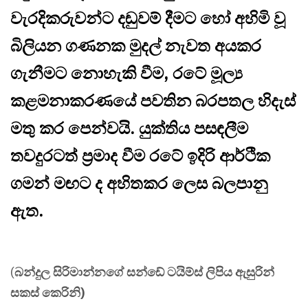
වැරදිකරුවන්ට දඬුවම් දීමට හෝ අහිමි වූ
බිලියන ගණනක මුදල් නැවත අයකර
ගැනීමට නොහැකි වීම, රටේ මූල්‍ය
කළමනාකරණයේ පවතින බරපතල හිදැස්
මතු කර පෙන්වයි. යුක්තිය පසඳලීම
තවදුරටත් ප්‍රමාද වීම රටේ ඉදිරි ආර්ථික
ගමන් මඟට ද අහිතකර ලෙස බලපානු
ඇත.
(
බන්දුල සිරිමාන්නගේ සන්ඩේ ටයිම්ස් ලිපිය ඇසුරින්
සකස් කෙරිනි)