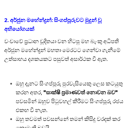
2. අර්ජුන මහේන්ද්‍රන්: සිංගප්පූරුවට මුදුන් වූ
අභියෝගයක්
වංචාවේ ප්‍රධාන චූදිතයා වන හිටපු මහ බැංකු අධිපති
අර්ජුන මහේන්ද්‍රන් මහතා මෙරටට ගෙන්වා ගැනීමේ
උත්සාහය දශකයකට පසුවත් අසාර්ථක වී ඇත.
ඔහු දැනට සිංගප්පූරු පුරවැසියෙකු ලෙස කටයුතු
කරන අතර,
"සාක්ෂි ප්‍රමාණවත් නොවන බව"
පවසමින් ඔහුව පිටුවහල් කිරීමට සිංගප්පූරු රජය
එකඟ වී නැත.
ඔහු තවමත් පවසන්නේ තමන් කිසිදු වරදක් කර
නොමැති බවයි.