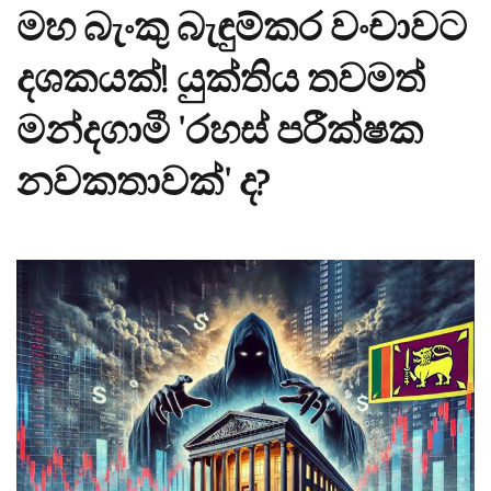
මහ බැංකු බැඳුම්කර වංචාවට
දශකයක්! යුක්තිය තවමත්
මන්දගාමී 'රහස් පරීක්ෂක
නවකතාවක්' ද?