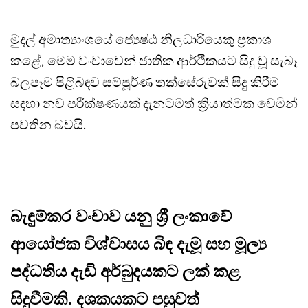
මුදල් අමාත්‍යාංශයේ ජ්‍යෙෂ්ඨ නිලධාරියෙකු ප්‍රකාශ
කළේ, මෙම වංචාවෙන් ජාතික ආර්ථිකයට සිදු වූ සැබෑ
බලපෑම පිළිබඳව සම්පූර්ණ තක්සේරුවක් සිදු කිරීම
සඳහා නව පරීක්ෂණයක් දැනටමත් ක්‍රියාත්මක වෙමින්
පවතින බවයි.
බැඳුම්කර වංචාව යනු ශ්‍රී ලංකාවේ
ආයෝජක විශ්වාසය බිඳ දැමූ සහ මූල්‍ය
පද්ධතිය දැඩි අර්බුදයකට ලක් කළ
සිදුවීමකි. දශකයකට පසුවත්