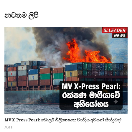
නවතම ලිපි
MV X-Press Pearl: ඩොලර් බිලියනයක වන්දිය අවසන් තීන්දුවද?
AUG 8