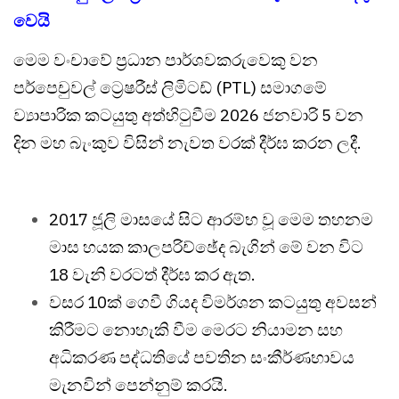
වෙයි
මෙම වංචාවේ ප්‍රධාන පාර්ශවකරුවෙකු වන
පර්පෙචුවල් ට්‍රෙෂරීස් ලිමිටඩ් (PTL) සමාගමේ
ව්‍යාපාරික කටයුතු අත්හිටුවීම 2026 ජනවාරි 5 වන
දින මහ බැංකුව විසින් නැවත වරක් දීර්ඝ කරන ලදී.
2017 ජූලි මාසයේ සිට ආරම්භ වූ මෙම තහනම
මාස හයක කාලපරිච්ඡේද බැගින් මේ වන විට
18 වැනි වරටත් දීර්ඝ කර ඇත.
වසර 10ක් ගෙවී ගියද විමර්ශන කටයුතු අවසන්
කිරීමට නොහැකි වීම මෙරට නියාමන සහ
අධිකරණ පද්ධතියේ පවතින සංකීර්ණභාවය
මැනවින් පෙන්නුම් කරයි.