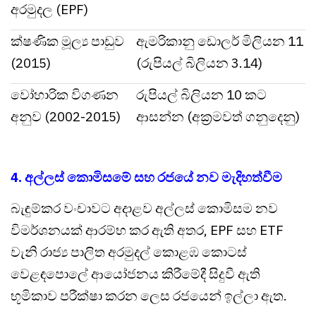
අරමුදල (EPF)
ක්ෂණික මූල්‍ය පාඩුව
ඇමරිකානු ඩොලර් මිලියන 11
(2015)
(රුපියල් බිලියන 3.14)
වෝහාරික විගණන
රුපියල් බිලියන 10 කට
අනුව (2002-2015)
ආසන්න (අක්‍රමවත් ගනුදෙනු)
4. අල්ලස් කොමිසමේ සහ රජයේ නව මැදිහත්වීම
බැඳුම්කර වංචාවට අදාළව අල්ලස් කොමිසම නව
විමර්ශනයක් ආරම්භ කර ඇති අතර, EPF සහ ETF
වැනි රාජ්‍ය පාලිත අරමුදල් කොළඹ කොටස්
වෙළඳපොලේ ආයෝජනය කිරීමේදී සිදුවී ඇති
භූමිකාව පරීක්ෂා කරන ලෙස රජයෙන් ඉල්ලා ඇත.