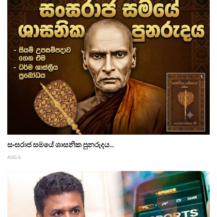
සංඝරාජ සමයේ ශාසනික පුනරුදය...
AUG 6