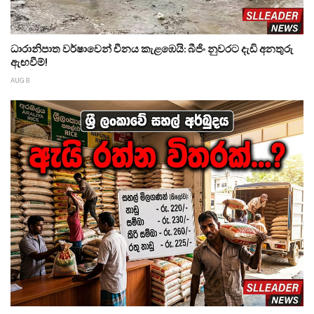
ධාරානිපාත වර්ෂාවෙන් චීනය කැළඹෙයි: බීජිං නුවරට දැඩි අනතුරු
ඇඟවීම්!
AUG 8