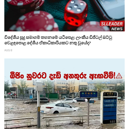
විදේශීය සූදු සමාගම් තහනමේ යටිපෙළ: ලාංකීය ඩිජිටල් ඔට්ටු
වෙළඳපොළ දේශීය ඒකාධිකාරියකට නතු වූයේද?
AUG 8