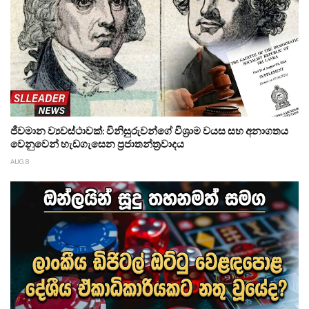
ජීවමාන ව්‍යවස්ථාවක්: විනිසුරුවන්ගේ විශ්‍රාම වයස සහ අනාගතය
වෙනුවෙන් හැඩගැසෙන ප්‍රජාතන්ත්‍රවාදය
AUG 8