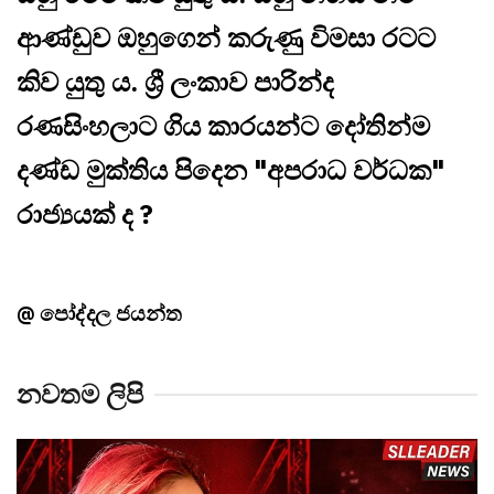
ආණ්ඩුව ඔහුගෙන් කරුණු විමසා රටට
කිව යුතු ය. ශ්‍රී ලංකාව පාරින්ද
රණසිංහලාට ගිය කාරයන්ට දෝතින්ම
දණ්ඩ මුක්තිය පිදෙන "අපරාධ වර්ධක"
රාජ්‍යයක් ද ?
@ පෝද්දල ජයන්ත
නවතම ලිපි