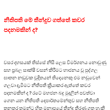
නීතිපති මේ තීන්දුව ගත්තේ කවර
පදනමකින් ද?
වසර දහසයක් තිස්සේ නිසි ලෙස විමර්ශනය නොවුණු
සහ ප්‍රබල සාක්ෂි වසන් කිරීමට භාජනය වූ පුද්ගල
ඝාතන නඩුවක චූදිතයන් තිදෙනෙකු එම නඩුවෙන්
ගලවා දැමීමට නීතිපති ක්‍රියාකර ඇත්තේ කවර
පදනමකින් ද ? රටේ මහජන බදු මුදලින් පවත්වා
ගෙන යන නීතිපති දෙපාර්තමේන්තුව සහ නීතිපති
තනතුර තමන්ට හිතූ මනාපයේ තීන්දු තීරණ ගත හැකි