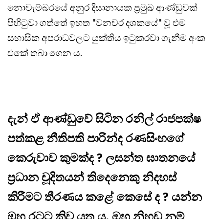
නොවැම්බරයේ අනුර දිසානායක ප්‍රමුඛ ආණ්ඩුවක්
පිහිටුවා ගත්තේ ඉහත "වනචර දශකයේ" වූ එම
සහාසික අපරාධවලට යුක්තිය ඉටුකරවා ගැනීම අංක
එකේ තබා ගෙන ය.
දැන් ඒ ආණ්ඩුවේ සිටින රනිල් රාජපක්ෂ
පත්කළ නීතිපති පාරින්ද රණසිංහගේ
කෙරුවාව කුමක්ද ? ලසන්ත ඝාතනයේ
ප්‍රධාන චූදිතයන් තිදෙනෙකු නිදහස්
කිරීමට තීරණය කළේ කෙසේ ද ? යන්න
ඔහු රටට කිව යුතු ය. ඔහු නිහඩ නම්