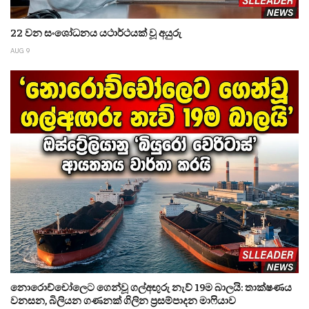
22 වන සංශෝධනය යථාර්ථයක් වූ අයුරු
AUG 9
නොරොච්චෝලෙට ගෙන්වූ ගල්අඟුරු නැව් 19ම බාලයි: තාක්ෂණය
වනසන, බිලියන ගණනක් ගිලින ප්‍රසම්පාදන මාෆියාව