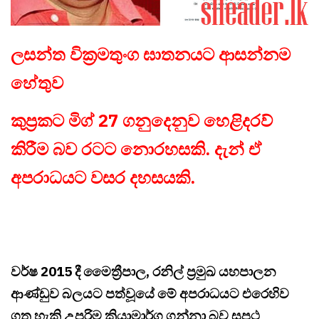
ලසන්ත වික්‍රමතුංග ඝාතනයට ආසන්නම
හේතුව
කුප්‍රකට මිග් 27 ගනුදෙනුව හෙළිදරව්
කිරීම බව රටට නොරහසකි. දැන් ඒ
අපරාධයට වසර දහසයකි.
වර්ෂ 2015 දී මෛත්‍රීපාල, රනිල් ප්‍රමුඛ යහපාලන
ආණ්ඩුව බලයට පත්වූයේ මේ අපරාධයට එරෙහිව
ගත හැකි උපරිම ක්‍රියාමාර්ග ගන්නා බව සපථ