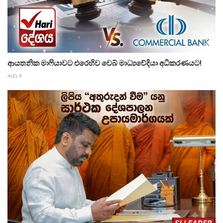
ආයතනික මාෆියාවට එරෙහිව වෙබ් මාධ්‍යවේදියා අධිකරණයට!
AUG 9