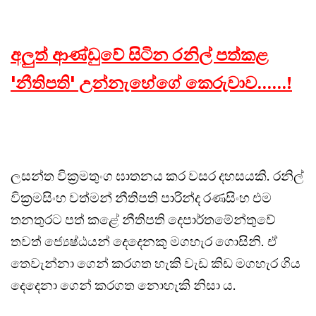
අලුත් ආණ්ඩුවේ සිටින රනිල් පත්කළ
'නීතිපති' උන්නැහේගේ කෙරුවාව......!
ලසන්ත වික්‍රමතුංග ඝාතනය කර වසර දහසයකි. රනිල්
වික්‍රමසිංහ වත්මන් නීතිපති පාරින්ද රණසිංහ එම
තනතුරට පත් කළේ නීතිපති දෙපාර්තමේන්තුවේ
තවත් ජ්‍යෙෂ්ඨයන් දෙදෙනකු මගහැර ගොසිනි. ඒ
තෙවැන්නා ගෙන් කරගත හැකි වැඩ කිඩ මගහැර ගිය
දෙදෙනා ගෙන් කරගත නොහැකි නිසා ය.