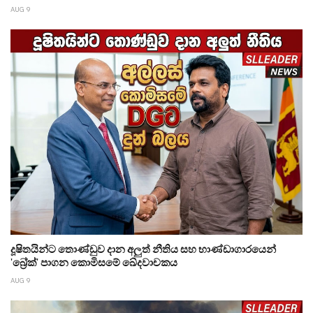
AUG 9
දූෂිතයින්ට තොණ්ඩුව දාන අලුත් නීතිය සහ භාණ්ඩාගාරයෙන්
'බ්‍රේක්' පාගන කොමිසමේ ඛේදවාචකය
AUG 9