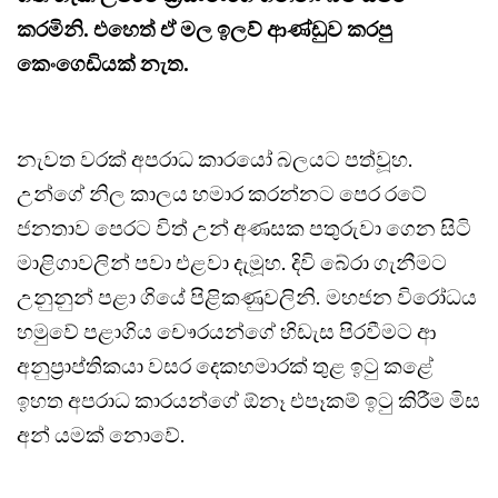
කරමිනි. එහෙත් ඒ මල ඉලව් ආණ්ඩුව කරපු
කෙංගෙඩියක් නැත.
නැවත වරක් අපරාධ කාරයෝ බලයට පත්වූහ.
උන්ගේ නිල කාලය හමාර කරන්නට පෙර රටේ
ජනතාව පෙරට විත් උන් අණසක පතුරුවා ගෙන සිටි
මාළිගාවලින් පවා එළවා දැමූහ. දිවි බේරා ගැනීමට
උනුනුන් පළා ගියේ පිළිකණුවලිනි. මහජන විරෝධය
හමුවේ පළාගිය චෞරයන්ගේ හිඩැස පිරවීමට ආ
අනුප්‍රාප්තිකයා වසර දෙකහමාරක් තුළ ඉටු කළේ
ඉහත අපරාධ කාරයන්ගේ ඕනෑ එපෑකම් ඉටු කිරීම මිස
අන් යමක් නොවේ.