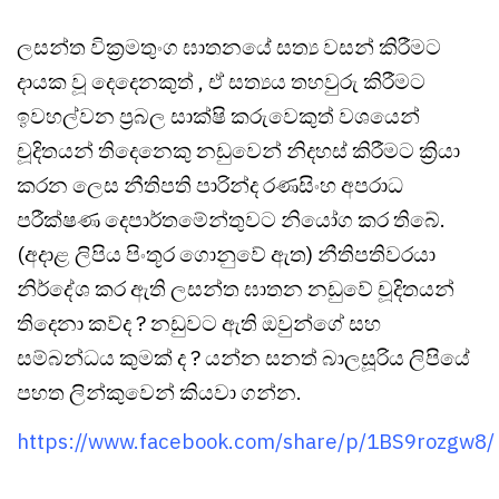
ලසන්ත වික්‍රමතුංග ඝාතනයේ සත්‍ය වසන් කිරීමට
දායක වූ දෙදෙනකුත් , ඒ සත්‍යය තහවුරු කිරීමට
ඉවහල්වන ප්‍රබල සාක්ෂි කරුවෙකුත් වශයෙන්
චූදිතයන් තිදෙනෙකු නඩුවෙන් නිදහස් කිරීමට ක්‍රියා
කරන ලෙස නීතිපති පාරින්ද රණසිංහ අපරාධ
පරීක්ෂණ දෙපාර්තමේන්තුවට නියෝග කර තිබේ.
(අදාළ ලිපිය පිංතූර ගොනුවේ ඇත) නීතිපතිවරයා
නිර්දේශ කර ඇති ලසන්ත ඝාතන නඩුවේ චූදිතයන්
තිදෙනා කව්ද ? නඩුවට ඇති ඔවුන්ගේ සහ
සම්බන්ධය කුමක් ද ? යන්න සනත් බාලසූරිය ලිපියේ
පහත ලින්කුවෙන් කියවා ගන්න.
https://www.facebook.com/share/p/1BS9rozgw8/