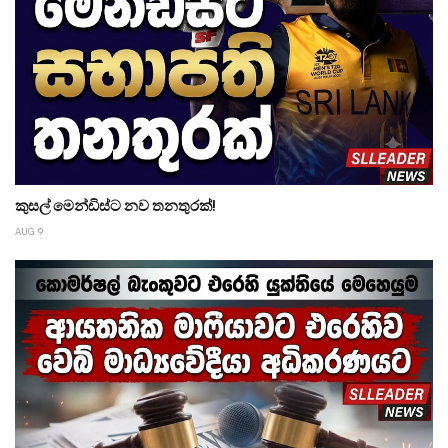
කුසල් මෙන්ඩිස්ට නව තනතුරක්!
AUG 9