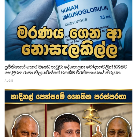
ප්‍රමිතියෙන් තොර ඖෂධ නඩුව: දේශපාලන චෝදනාවලින් ඔබ්බට
හෙළිවන රාජ්‍ය නිලධාරීන්ගේ වගකීම් විරහිතභාවයේ නිරුවත
AUG 8