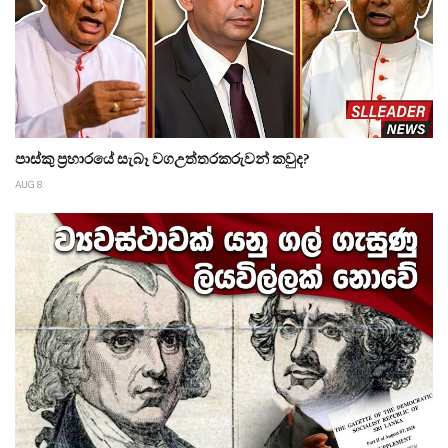
පාස්කු ප්‍රහාරයේ සැබෑ වගඋත්තරකරුවන් කවුද?
AUG 8