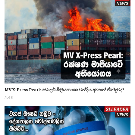
MV X-Press Pearl: ඩොලර් බිලියනයක වන්දිය අවසන් තීන්දුවද?
AUG 8