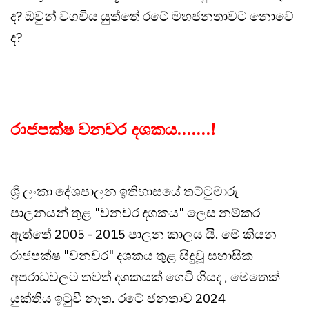
ද? ඔවුන් වගවිය යුත්තේ රටේ මහජනතාවට නොවේ
ද?
රාජපක්ෂ වනචර දශකය.......!
ශ්‍රී ලංකා දේශපාලන ඉතිහාසයේ තට්ටුමාරු
පාලනයන් තුළ "වනචර දශකය" ලෙස නම්කර
ඇත්තේ 2005 - 2015 පාලන කාලය යි. මේ කියන
රාජපක්ෂ "වනචර" දශකය තුළ සිදුවූ සහාසික
අපරාධවලට තවත් දශකයක් ගෙවී ගියද , මෙතෙක්
යුක්තිය ඉටුවී නැත. රටේ ජනතාව 2024