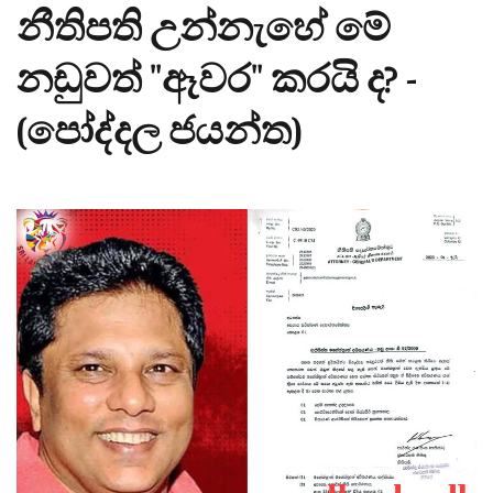
නීතිපති උන්නැහේ මේ
නඩුවත් "ඈවර" කරයි ද? -
(පෝද්දල ජයන්ත)