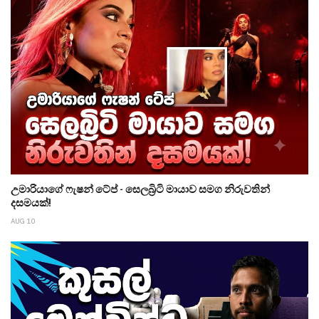
උමාරියාගේ ෆැෂන් ටේප් - සෙලබ්‍රිටි මායාව සමග නිරුවතින්
දසමයක්!
AUG 10