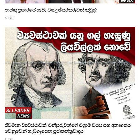
පාස්කු ප්‍රහාරයේ සැබෑ වගඋත්තරකරුවන් කවුද?
AUG 8
ජීවමාන ව්‍යවස්ථාවක්: විනිසුරුවන්ගේ විශ්‍රාම වයස සහ අනාගතය
වෙනුවෙන් හැඩගැසෙන ප්‍රජාතන්ත්‍රවාදය
AUG 8