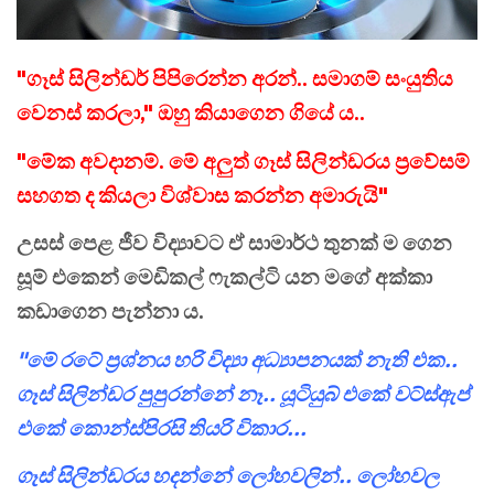
"ගෑස් සිලින්ඩර් පිපිරෙන්න අරන්.. සමාගම් සංයුතිය
වෙනස් කරලා," ඔහු කියාගෙන ගියේ ය..
"මේක අවදානම්. මේ අලුත් ගෑස් සිලින්ඩරය ප්‍රවේසම්
සහගත ද කියලා විශ්වාස කරන්න අමාරුයි"
උසස් පෙළ ජීව විද්‍යාවට ඒ සාමාර්ථ තුනක් ම ගෙන
සූම් එකෙන් මෙඩිකල් ෆැකල්ටි යන මගේ අක්කා
කඩාගෙන පැන්නා ය.
"මේ රටේ ප්‍රශ්නය හරි විද්‍යා අධ්‍යාපනයක් නැති එක..
ගෑස් සිලින්ඩර පුපුරන්නේ නෑ.. යූටියුබ් එකේ වට්ස්ඇප්
එකේ කොන්ස්පිරසි තියරි විකාර...
ගෑස් සිලින්ඩරය හදන්නේ ලෝහවලින්.. ලෝහවල