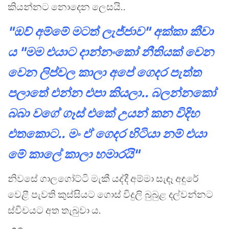
කියන්නට නොදෙන ලෙසයි..
"ඔව් අම්මේ මටත් ලැජ්ජාව" අක්කා කීවා
ය "මම එයාට දාන්නංකෝ නීතියක් වෙන
වෙන ලිප්වල කාලා අපේ ගෙදර පැත්ත
පලාතේ එන්න එපා කියලා.. බලන්නකෝ
බබා වගේ ගෑස් එකේ උයන් කන විදිහ
එතකොට.. මං ඒ ගෙදර හිටියා නම් එයා
මේ කාලේ කාලා හමාරයි"
නිවසේ ගාලගෝට්ටි මැකී යද්දී අම්මා සැඳෑ අඳුරේ
වෙළී පැවති කුස්සියට ගොස් විදුලි බුබුළ දල්වන්නට
ස්විචයට අත තැබුවා ය.