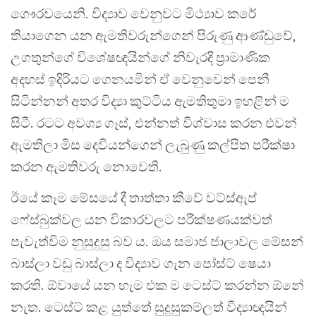
ගෞරවයෙනි. විද්‍යාව වෙනුවට මිථ්‍යාව කරේ
තියාගෙන යන ඇමතිවරුන්ගෙන් පිරුණු ආණ්ඩුවේ,
උගතුන්ගේ විශේෂඥයින්ගේ නිවැරදි ප්‍රාමාණික
අදහස් ඉදිරියට ගෙනයමින් ඒ වෙනුවෙන් පෙනී
සිටින්නන් අතර විද්‍යා කුට්ටිය ඇමතිතුමා ඉහළින් ම
සිටී. රටට අවශ්‍ය ගෑස්, එන්නත් විශ්වාස කරන එවන්
ඇමතිලා මිස දෙවියන්ගෙන් ලැබුණු කල්පිත පරීක්ෂා
කරන ඇමතිවරු නොවෙති.
ඊයේ කෑම මේසයේ දී තාත්තා කීවේ වට්ස්ඇප්
ෆේස්බුක්වල යන විකාරවලට පරීක්ෂණයක්වත්
පැවැත්විම නුසුදුසු බව ය. ඔය සමාජ ජාලාවල මේසන්
බාස්ලා වඩු බාස්ලා ද විද්‍යාව ගැන පෝස්ට් ෂෙයා
කරති. ඕවායේ යන හැම එක ම ටෙස්ට් කරන්න ඕනේ
නැත. ටෙස්ට් කළ යුත්තේ සුදුසුකම්ලත් විද්‍යාඥයින්