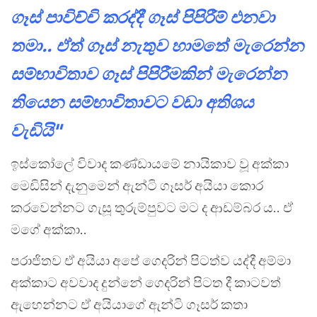
ගෑස් පාවිච්චි කරද්දී ගෑස් පිපිරීම් එනවා
තමා.. ඒත් ගෑස් නැතුව හාමතේ මැරෙන්න
සම්භාවිතාව ගෑස් පිපිරීමකින් මැරෙන්න
තියෙන සම්භාවිතාවට වඩා අතිශය
වැඩියි"
ඉස්කෝලේ විවාද කණ්ඩායමේ නායිකාව වූ අක්කා
මෙඩිසින් දැනුමෙන් ඇන්ටි ගෑසර් අයියා කොර
කරවෙන්නට ගැසූ තුරුම්පුවට මට ද ආඩම්බර ය.. ඒ
මගේ අක්කා..
පරාජිතව ඒ අයියා අපේ ගෙදරින් පිටත්ව යද්දී අම්මා
අක්කාට අවවාද දුන්නේ ගෙදරින් පිටත දී කාටවත්
ඇහෙන්නට ඒ අයියාගේ ඇන්ටි ගෑසර් කතා