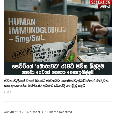
ජීවිත බිලිගත් ව්‍යාජ ඖෂධ ජාවාරම: සෞඛ්‍ය බලධාරීන්ගේ නිරුවත
සහ ආයතනික මාෆියාව අධිකරණයේදී හෙළිවූ හැටි
AUG 6
Copyright © 2026 sleader.lk. All Rights Reserved.