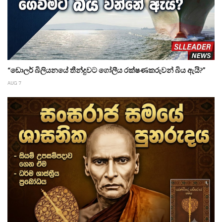
“ඩොලර් බිලියනයේ තීන්දුවට ගෝලීය රක්ෂණකරුවන් බිය ඇයි?”
AUG 7