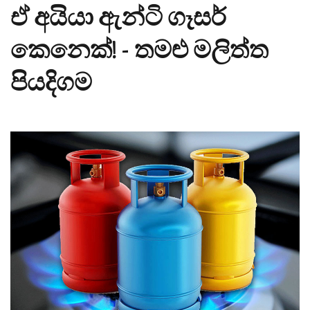
ඒ අයියා ඇන්ටි ගෑසර්
කෙනෙක්! - තමළු මලිත්ත
පියදිගම