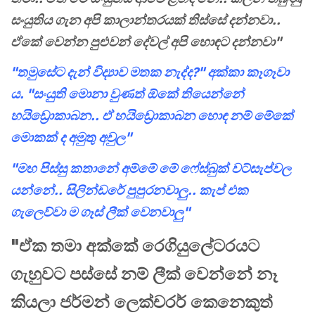
සංයුතිය ගැන අපි කාලාන්තරයක් තිස්සේ දන්නවා..
ඒකේ වෙන්න පුළුවන් දේවල් අපි හොඳට දන්නවා"
"තමුසේට දැන් විද්‍යාව මතක නැද්ද?" අක්කා කෑගෑවා
ය. "සංයුති මොනා වුණත් ඕකේ තියෙන්නේ
හයිඩ්‍රොකාබන.. ඒ හයිඩ්‍රොකාබන හොඳ නම් මේකේ
මොකක් ද අමුතු අවුල"
"මහ පිස්සු කතානේ අම්මේ මේ ෆේස්බුක් වට්සැප්වල
යන්නේ.. සිලින්ඩරේ පුපුරනවාලු.. කැප් එක
ගැලෙව්වා ම ගෑස් ලීක් වෙනවාලු"
"ඒක තමා අක්කේ රෙගියුලේටරයට
ගැහුවට පස්සේ නම් ලීක් වෙන්නේ නෑ
කියලා ජර්මන් ලෙක්චරර් කෙනෙකුත්