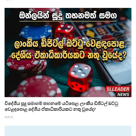
විදේශීය සූදු සමාගම් තහනමේ යටිපෙළ: ලාංකීය ඩිජිටල් ඔට්ටු
වෙළඳපොළ දේශීය ඒකාධිකාරියකට නතු වූයේද?
AUG 8