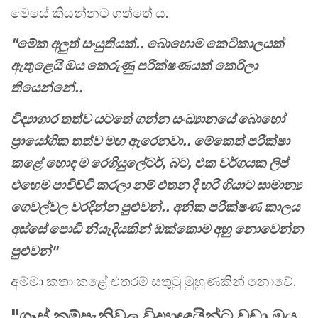
මෙසේ කියන්නට ගත්තේ ය.
"මේක අලුත් සංයුතියක්.. බොහොම කෙටිකාලයක්
ඇතුළෙයි ඔය කෙරුණු පරීක්ෂණයක් කෙරිලා
තියෙන්නේ..
විද්‍යාගාර තත්ව යටතේ ගන්න සංඛ්‍යානයේ බොහෝ
ප්‍රායෝගික තත්ව මඟ ඇරෙනවා.. මේකෙත් පරීක්ෂා
කළේ හොඳ ම රෙගියුලේටර්, බට, එක වර්ගයක ලිප්
එහෙම පාවිච්චි කරලා නම් එතන දී හරි ගියාට සාමාන්‍ය
ගෙවල්වල වරදින්න පුළුවන්.. අනික පරීක්ෂණ කාලය
අස්සේ පොඩි නියැදියකින් ඔක්කොම අහු නොවෙන්න
පුළුවන්"
අම්මා කතා කළේ එතරම් සතුටු මුහුණකින් නොවේ.
"ගෑස් කම්පැනිවල විද්‍යාඥයින්ට වඩා ඔය