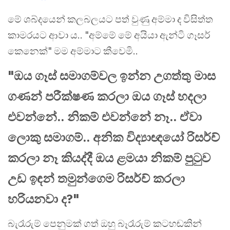
මේ ශබ්දයෙන් කලබලයට පත් වුණු අම්මා ද විසිත්ත
කාමරයට ආවා ය.. "අම්මේ මේ අයියා ඇන්ටි ගෑසර්
කෙනෙක්" මම අම්මාට කීවෙමි..
"ඔය ගෑස් සමාගම්වල ඉන්න උගත්තු මාස
ගණන් පරීක්ෂණ කරලා ඔය ගෑස් හදලා
එවන්නේ.. නිකම් එවන්නේ නෑ.. ඒවා
ලොකු සමාගම්.. අනික විද්‍යාඥයෝ රිසර්ච්
කරලා නෑ කියද්දී ඔය ළමයා නිකම් පුටුව
උඩ ඉඳන් තමුන්ගෙම රිසර්ච් කරලා
හරියනවා ද?"
බැරෑරුම් පෙනුමක් ගත් ඔහු බෑරෑරුම් කටහඬකින්