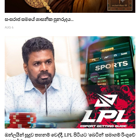
සංඝරාජ සමයේ ශාසනික පුනරුදය...
AUG 6
ඔන්ලයින් සූදුව තහනම් වෙද්දී, LPL පිටියට ‘බෙටින්’ සමාගම් රිංගුවේ