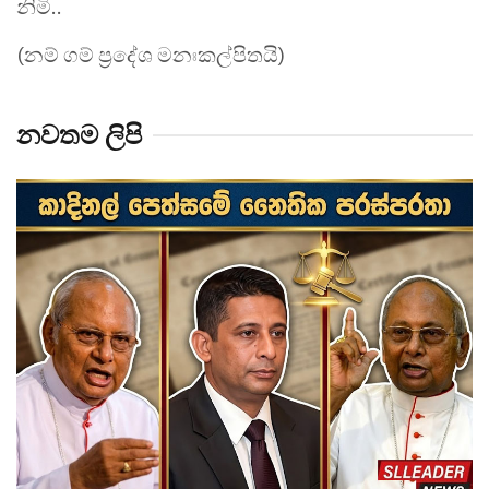
නිමි..
(නම් ගම් ප්‍රදේශ මනඃකල්පිතයි)
නවතම ලිපි