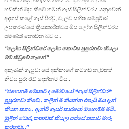
ඒ හඬට ඔහු තිගැස්සී ගියේ ය.. ඉන්පසු නිවුණ
හඬකින් ඔහු කීවේ තමන් ගෑස් සිලින්ඩරය යනුවෙන්
අදහස් කළේ ගෑස් පිරවූ, වෑල්ව සහිත සම්පූර්ණ
උපකරණයේ ක්‍රියාකාරීත්වය මිස ලෝහ සිලින්ඩරය
පමණක් නොවන බව ය..
"ලෝහ සිලින්ඩරේ ලෝහ කොටස පුපුරනවා කියලා
මම කිවුවේ නෑනේ"
අකුණක් ගැසුවා සේ අක්කාගේ කටහඬ නැවතත්
නිවස පුරා රැව් දෙන්නට විය..
"එහෙනම් මොකට ද මෝඩයෝ *ගෑස් සිලින්ඩර*
පුපුරනවා කීවේ.. කලින් ම කියන්න එපැයි ඔය දැන්
කියන කතා.. ඇන්ටි ගෑසර් කාරයෝ ඔහොම්ම මයි..
මුලින් බොරු කතාවක් කියලා පස්සේ කතාව මාරු
කරනවා.."