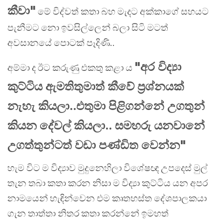
කීවා"
මේ විද්වත් කතා බහ මැදට අක්කාගේ සහයට
පැනීමට නො ඉවසිල්ලෙන් බලා සිටි මටත්
අවසානයේ පොටක් පෑදිණි..
"අර විද්‍යා
අම්මා ද ඊට කරුණු එකතු කළා ය
කුට්ටිය ඇමතිතුමාත් කීවේ ප්‍රශ්නයක්
නැහැ කියලා..එතුමා පිළිගන්නේ උගතුන්
කියන දේවල් කියලා.. සමහරු යනවානේ
උගත්තුන්ටත් වඩා පණ්ඩිත වෙන්න"
හැම විට ම විද්‍යාව මුදුනෙහිලා විශේෂඥ උපදෙස් මුල්
තැන තබා කතා කරන නිසා ම විද්‍යා කුට්ටිය යන අපර
නාමයෙන් හැඳින්වෙන එම කෘතහස්ත දේශපාලකයා
ගැන තාත්තා නිතර කතා කරන්නේ ඉමහත්