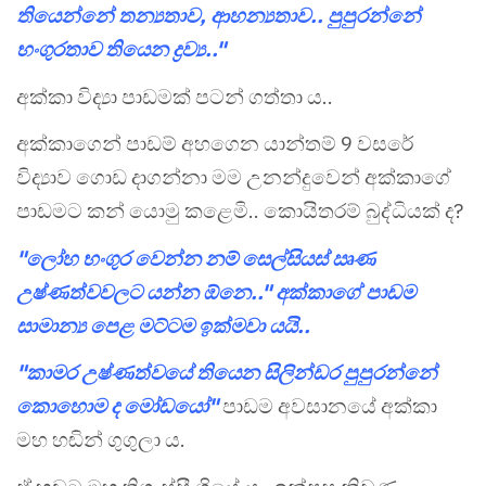
තියෙන්නේ තන්‍යතාව, ආහන්‍යතාව.. පුපුරන්නේ
භංගුරතාව තියෙන ද්‍රව්‍ය.."
අක්කා විද්‍යා පාඩමක් පටන් ගත්තා ය..
අක්කාගෙන් පාඩම් අහගෙන යාන්තම් 9 වසරේ
විද්‍යාව ගොඩ දාගන්නා මම උනන්දුවෙන් අක්කාගේ
පාඩමට කන් යොමු කළෙමි.. කොයිතරම් බුද්ධියක් ද?
"ලෝහ භංගුර වෙන්න නම් සෙල්සියස් ඍණ
උෂ්ණත්වවලට යන්න ඕනෙ.." අක්කාගේ පාඩම
සාමාන්‍ය පෙළ මට්ටම ඉක්මවා යයි..
"කාමර උෂ්ණත්වයේ තියෙන සිලින්ඩර පුපුරන්නේ
කොහොම ද මෝඩයෝ"
පාඩම අවසානයේ අක්කා
මහ හඬින් ගුගුලා ය.