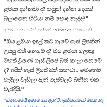
ළමයා දන්නවා ද? තමුන් දන්න දෙයක්
බලාගෙන හිටියා නම් හොඳ නැද්ද?"
අම්මා කතා කරන්නේ යම් තරමක ආවේගයෙනි..
"ඔය ළමයා ඉඳුල් කට ගෑවේ ගෑස් ලිපකින්
උයපු බත් නෙමේ ද? ඔය ළමයා ලොකු
මහත් වුණේ ගෑස් ලිපේ බත් කාලා නෙමේ
ද? අපිත් ගෑස් ලිපේ බත් කනවා.. මෙහෙම
හැදිලා වැඩිලා දැන් ගෑස්වලට බනින එක
වැරදියි."
"ඔහොමමයි අම්මේ ඔය ඇන්ටිගෑසර්කාරයෝ මතක නෑ