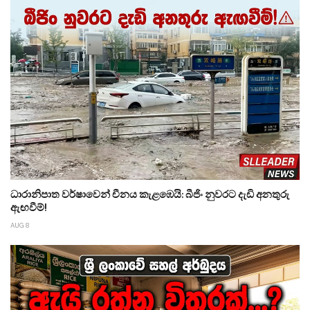
ධාරානිපාත වර්ෂාවෙන් චීනය කැළඹෙයි: බීජිං නුවරට දැඩි අනතුරු
ඇඟවීම්!
AUG 8