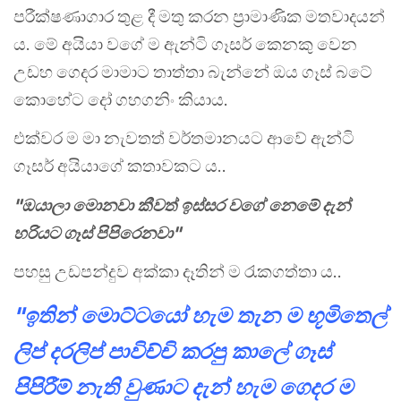
පරීක්ෂණාගාර තුළ දී මතු කරන ප්‍රාමාණික මතවාදයන්
ය. මේ අයියා වගේ ම ඇන්ටි ගෑසර් කෙනකු වෙන
උඩහ ගෙදර මාමාට තාත්තා බැන්නේ ඔය ගෑස් බටේ
කොහේට දෝ ගහගනිං කියාය.
එක්වර ම මා නැවතත් වර්තමානයට ආවේ ඇන්ටි
ගෑසර් අයියාගේ කතාවකට ය..
"ඔයාලා මොනවා කීවත් ඉස්සර වගේ නෙමේ දැන්
හරියට ගෑස් පිපිරෙනවා"
පහසු උඩපන්දුව අක්කා දෑතින් ම රැකගත්තා ය..
"ඉතින් මොට්ටයෝ හැම තැන ම භූමිතෙල්
ලිප් දරලිප් පාවිච්චි කරපු කාලේ ගෑස්
පිපිරීම් නැති වුණාට දැන් හැම ගෙදර ම