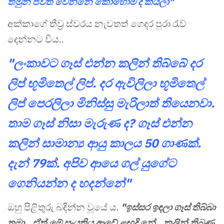
තමුන් ජීවත් වෙන්නේ කොහොම ද කියලා"
අක්කාගේ තීව්‍ර ස්වරය නැවතත් ගෙදර පුරා රැව්
දෙන්නට විය..
"ලංකාවට ගෑස් එන්න කලින් තිබ්බේ දර
ලිප් භූමිතෙල් ලිප්. දර ඇවිලිලා භූමිතෙල්
ලිප් පෙරලිලා මිනිස්සු මැරිලාත් තියෙනවා.
තාම ගෑස් නිසා මැරුණ ද? ගෑස් එන්න
කලින් සාමාන්‍ය ආයු කාලය 50 ගාණක්.
දැන් 79ක්. අපිව ආයෙ ගල් යුගේට
ගෙනියන්න ද හදන්නේ"
ඔහු පිළිතුරු බඳින්න වූයේ ය.
"ඉස්සර ඉඳලා ගෑස් තිබ්බා
තමා.. ඒත් මේ සංයුතිය ආවේ ළඟදි නේ.. කලින් තිබුණු