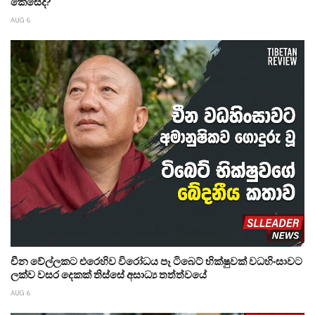
කෙසේද?
AUG 6
චීන වේල්ලකට එරෙහිව විරෝධය පෑ ටිබෙට් භික්ෂුවක් වධහිංසාවට
ලක්ව වසර දෙකක් තිස්සේ අසාධ්‍ය තත්ත්වයේ
AUG 6