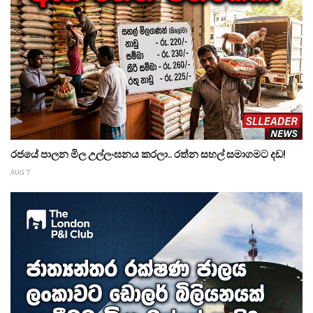
රජයේ පාලන මිල උල්ලංඝනය කරලා.. රත්න සහල් සමාගමට දඩ!
AUG 7