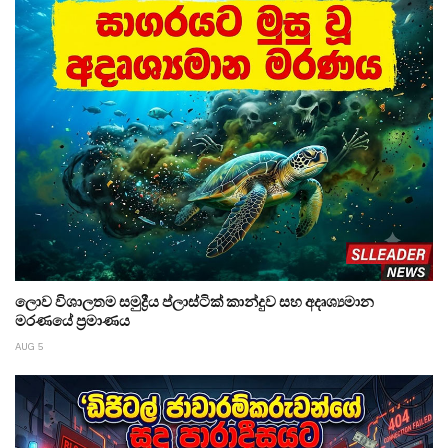
ලොව විශාලතම සමුද්‍රීය ප්ලාස්ටික් කාන්දුව සහ අදෘශ්‍යමාන
මරණයේ ප්‍රමාණය
AUG 5