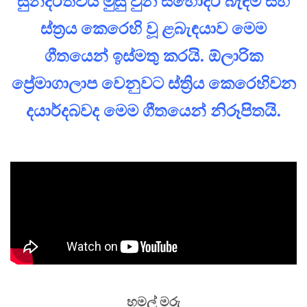
සුන්දරත්වය මුසු වුන සහෝදර බැඳීම් සහ
ස්ත්‍රය කෙරෙහි වූ ළබැඳයාව මෙම
ගීතයෙන් ඉස්මතු කරයි. ඕලාරික
ප්‍රේමාගාලාප වෙනුවට ස්ත්‍රිය කෙරෙහිවන
දයාර්දබවද මෙම ගීතයෙන් නිරූපිතයි.
හමල් මරු