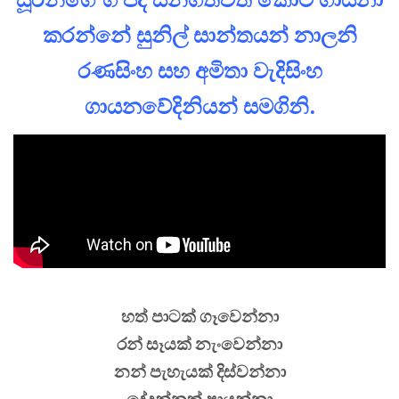
කරන්නේ සුනිල් සාන්තයන් නාලනි
රණසිංහ සහ අමිතා වැදිසිංහ
ගායනවේදිනියන් සමගිනි.
හත් පාටක් ගෑවෙන්නා
රන් සෑයක් නැංවෙන්නා
නන් පැහැයක් දිස්වන්නා