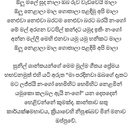
ඕලු‍ මලේ සුද නාලා ඔබ රුව වැඩිවෙයි මාලා
ඕලු‍ නෙළාලා මාල ගොතාලා පළඳිමු අපි මාලා
නෙළුවා නෙළුවා බරටම නෙළුවා බරට බරයි නංගෝ
මේ මල් අරගන වටපිල් කන්දට යමුද ඉතිං නංගෝ
අන්න මල්ලි මෙහි එනවා යමු යමු හනිකට මාලා
ඕලු‍ නෙළාලා මාල ගොතාලා පළඳිමි අපි මාලා
සුනිල් ශාන්තයන්ගේ මෙම මුල්ම ගීතය ප්‍රේමය
හඟවනමුත් එහි යටි අරුත “මා පරදිනවා ඔබගේ දෑතට
මට ලජ්ජයි නංගෝ හෙමිහිට හෙමිහිට නෙළමින්
යමුකො කලබල ඇයි නංගෝ” යන දෙපදෙන්
හෙළිවන්නේ කුමක්ද. කාන්තාව සතු
කාර්යක්ෂමභාවය, ක්‍රියාවෙහි නිපුණබව මින් මනාව
ඔප්පුවේ.