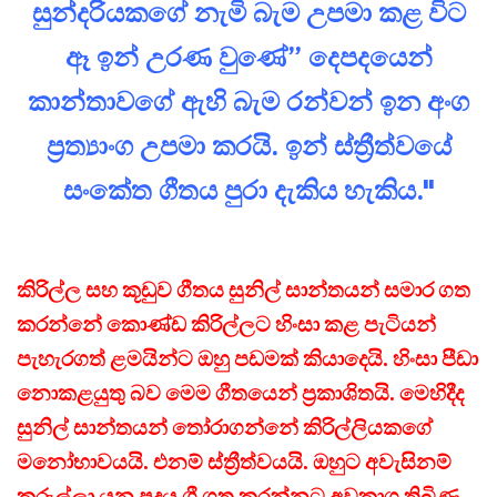
සුන්දරියකගේ නැමි බැම උපමා කළ විට
ඈ ඉන් උරණ වුණේ” දෙපදයෙන්
කාන්තාවගේ ඇහි බැම රන්වන් ඉන අංග
ප්‍රත්‍යාංග උපමා කරයි. ඉන් ස්ත්‍රීත්වයේ
සංකේත ගීතය පුරා දැකිය හැකිය."
කිරිල්ල සහ කූඩුව ගීතය සුනිල් සාන්තයන් සමාර ගත
කරන්නේ කොණ්ඩ කිරිල්ලට හිංසා කළ පැටියන්
පැහැරගත් ළමයින්ට ඔහු පඩමක් කියාදෙයි. හිංසා පීඩා
නොකළයුතු බව මෙම ගීතයෙන් ප්‍රකාශිතයි. මෙහිදීද
සුනිල් සාන්තයන් තෝරාගන්නේ කිරිල්ලියකගේ
මනෝභාවයයි. එනම් ස්ත්‍රීත්වයයි. ඔහුට අවැසිනම්
කුරුල්ලා යන පදය ගී ගත කරන්නට අවකාශ තිබිණ.