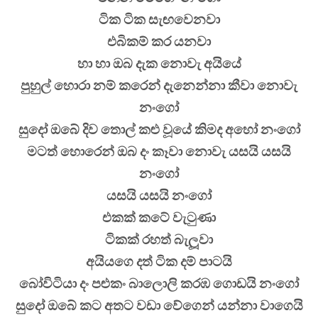
ටික ටික සැඟවෙනවා
එබිකම් කර යනවා
හා හා ඔබ දැක නොවැ අයියේ
පුහුල් හොරා නම් කරෙන් දැනෙන්නා කීවා නොවැ
නංගෝ
සුදෝ ඔබේ දිව තොල් කළු වූයේ කිමද අහෝ නංගෝ
මටත් හොරෙන් ඔබ දං කෑවා නොවැ යසයි යසයි
නංගෝ
යසයි යසයි නංගෝ
එකක් කටේ වැටුණා
ටිකක් රහත් බැලූවා
අයියගෙ දත් ටික දම් පාටයි
බෝවිටියා දං පළුකං බාලොලි කරඹ ගොඩයි නංගෝ
සුදෝ ඔබේ කට අතට වඩා වේගෙන් යන්නා වාගෙයි