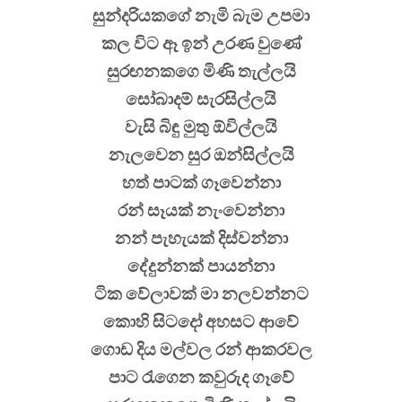
සුන්දරියකගේ නැමි බැම උපමා
කල විට ඈ ඉන් උරණ වුණේ
සුරඟනකගෙ මිණි තැල්ලයි
සෝබාදම් සැරසිල්ලයි
වැසි බිඳු මුතු ඕවිල්ලයි
නැලවෙන සුර ඔන්සිල්ලයි
හත් පාටක් ගෑවෙන්නා
රන් සෑයක් නැංවෙන්නා
නන් පැහැයක් දිස්වන්නා
දේදුන්නක් පායන්නා
ටික වේලාවක් මා නලවන්නට
කොහි සිටදෝ අහසට ආවේ
ගොඩ දිය මල්වල රන් ආකරවල
පාට රැගෙන කවුරුද ගෑවේ