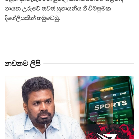
ගායන උරුවේ තවත් සුගායනීය ගී විමසුමක
දිගේලියකින් හමුවෙමු.
නවතම ලිපි