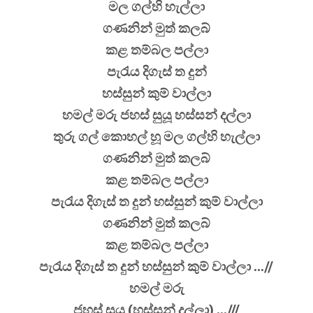
මල ගල්හි හැල්ලා
ගණනින් මුත් කලබ්
කළ තම්බල පල්ලා
පැරැය දිගැස් ත දුන්
හස්සුන් කුම් වාල්ලා
හමල් මරු ජහස් සුයූ හස්සන් දල්ලා
තුරු ගල් කොහල් හූ මල ගල්හි හැල්ලා
ගණනින් මුත් කලබ්
කළ තම්බල පල්ලා
පැරැය දිගැස් ත දුන් හස්සුන් කුම් වාල්ලා
ගණනින් මුත් කලබ්
කළ තම්බල පල්ලා
පැරැය දිගැස් ත දුන් හස්සුන් කුම් වාල්ලා ...//
හමල් මරු
ජහස් සුයූ (හස්සන් දල්ලා) ...///