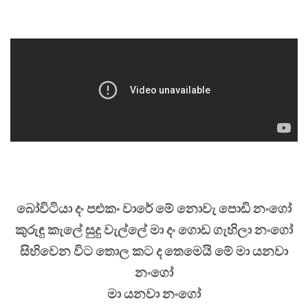
බෝවිටියා දං පළුකං වාරේ මේ නොවැ පොඩි නංගෝ
කුරුඳු කැලේ සුදු වැල්ලේ මා දං ගොඩ ගැහිලා නංගෝ
සිහිවෙන විට තොල කට ද තෙමෙයි මේ මා යනවා
නංගෝ
මා යනවා නංගෝ