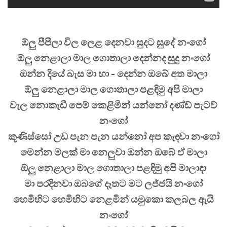
ඕලු‍ පීපීලා විල ලෙළ දෙනවා සුදට සුදේ නංගෝ
ඕලු‍ නෙළාලා මාල ගොතාලා දෙන්නද සුදු නංගෝ
ඔන්න දියේ බැස මා හා - දෙන්න ඔබේ අත මාලා
ඕලු‍ නෙළාලා මාල ගොතාලා පළඳිමු අපි මාලා
වැල නොකැඩී පෙම් කෙළිමින් යන්නෝ දණ්ඩ් පැටව්
නංගෝ
කූණිස්සෝ උඩ පැන පැන යන්නෝ අප කැඳවා නංගෝ
මෙන්න මලක් මා නෙලු‍වා ඔන්න ඔබේ ඒ මාලා
ඕලු‍ නෙළාලා මාල ගොතාලා පළඳිමු අපි මාලාඳා
මා පරදිනවා ඔබගේ දෑතට මට ලජ්ජයි නංගෝ
හෙමිහිට හෙමිහිට නෙළමින් යමුකො කලබල ඇයි
නංගෝ