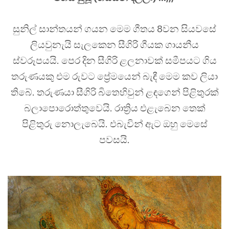
සුනිල් සාන්තයන් ගයන මෙම ගීතය 8වන සියවසේ
ලියවුනැයි සැලකෙන සීගිරි ගීයක ගායනීය
ස්වරූපයයි. පෙර දින සීගිරි ළලනාවක් සමීපයට ගිය
තරුණයකු එම රුවට ප්‍රේමයෙන් බැඳී මෙම කව ලියා
තිබේ. තරුණයා සීගිරි බිතෙහිවුන් ළඳගෙන් පිළිතුරක්
බලාපොරොත්තුවෙයි. රාත්‍රිය එළැබෙන තෙක්
පිළිතුරු නොලැබෙයි. එබැවින් ඇට ඔහු මෙසේ
පවසයි.