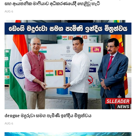
සහ ආයතනික මාෆියාව අධිකරණයේදී හෙළිවූ හැටි
AUG 6
dengue මදුරුවා සමග පැමිණි ඉන්දීය මිත්‍රත්වය
AUG 6