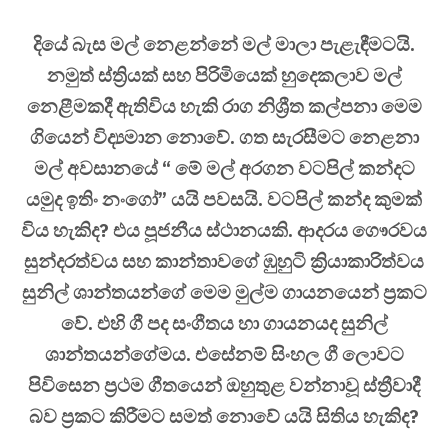
දියේ බැස මල් නෙළන්නේ මල් මාලා පැළැඳීමටයි.
නමුත් ස්ත්‍රියක් සහ පිරිමියෙක් හුදෙකලාව මල්
නෙළීමකදී ඇතිවිය හැකි රාග නිශ්‍රීත කල්පනා මෙම
ගියෙන් විද්‍යමාන නොවේ. ගත සැරසීමට නෙළනා
මල් අවසානයේ “ මේ මල් අරගන වටපිල් කන්දට
යමුද ඉතිං නංගෝ” යයි පවසයි. වටපිල් කන්ද කුමක්
විය හැකිද? එය පූජනීය ස්ථානයකි. ආදරය ගෞරවය
සුන්දරත්වය සහ කාන්තාවගේ ඹුහුටි ක්‍රියාකාරිත්වය
සුනිල් ශාන්තයන්ගේ මෙම මුල්ම ගායනයෙන් ප්‍රකට
වේ. එහි ගී පද සංගීතය හා ගායනයද සුනිල්
ශාන්තයන්ගේමය. එසේනම් සිංහල ගී ලොවට
පිවිසෙන ප්‍රථම ගීතයෙන් ඔහුතුළ වන්නාවූ ස්ත්‍රීවාදී
බව ප්‍රකට කිරීමට සමත් නොවේ යයි සිතිය හැකිද?