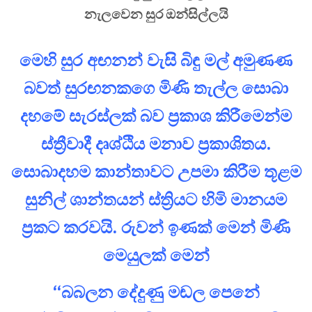
නැලවෙන සුර ඔන්සිල්ලයි
මෙහි සුර අඟනන් වැසි බිඳු මල් අමුණණ
බවත් සුරඟනකගෙ මිණි තැල්ල සොබා
දහමේ සැරස්ලක් බව ප්‍රකාශ කිරීමෙන්ම
ස්ත්‍රීවාදී දෘශ්ඨිය මනාව ප්‍රකාශිතය.
සොබාදහම කාන්තාවට උපමා කිරීම තූළම
සුනිල් ශාන්තයන් ස්ත්‍රියට හිමි මානයම
ප්‍රකට කරවයි. රුවන් ඉණක් මෙන් මිණි
මෙයුලක් මෙන්
“බබලන දේදුණු මඬල පෙනේ