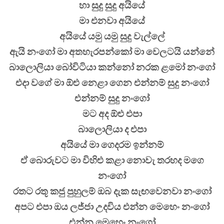
හා සුදු සුදු අයියේ
මා එනවා අයියේ
අයියේ යමු යමු සුදු වැල්ලේ
ඇයි නංගෝ මා අතහැරපන්කෝ මා වෙලටයි යන්නේ
බාලොලියා බෝවිටියා කන්නෝ නරක ළමෝ නංගෝ
එදා වගේ මා ඕළු නෙළා ගෙන එන්නම් සුදු නංගෝ
එන්නම් සුදු නංගෝ
මට අද ඕළු එපා
බාලොලියා ද එපා
අයියේ මා ගෙදරම ඉන්නම්
ඒ බොරුවට මා විහිළු කළා නොවැ තරහද මගෙ
නංගෝ
රතට රතූ කජු පුහුලම් ඔබ දැක සැඟවෙනවා නංගෝ
අපට එපා ඔය ලජ්ජා උදවිය එන්න මෙහෙං නංගෝ
එන්න මෙහෙං නංගෝ