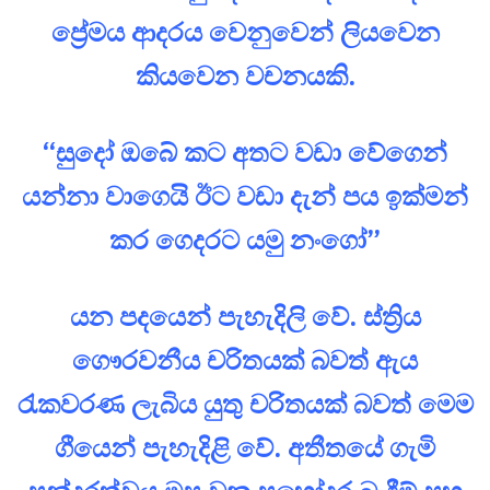
ප්‍රේමය ආදරය වෙනුවෙන් ලියවෙන
කියවෙන වචනයකි.
“සුදෝ ඔබේ කට අතට වඩා වේගෙන්
යන්නා වාගෙයි ඊට වඩා දැන් පය ඉක්මන්
කර ගෙදරට යමු නංගෝ”
යන පදයෙන් පැහැදිලි වේ. ස්ත්‍රිය
ගෞරවනීය චරිතයක් බවත් ඇය
රැකවරණ ලැබිය යුතු චරිතයක් බවත් මෙම
ගීයෙන් පැහැදිළි වේ. අතීතයේ ගැමි