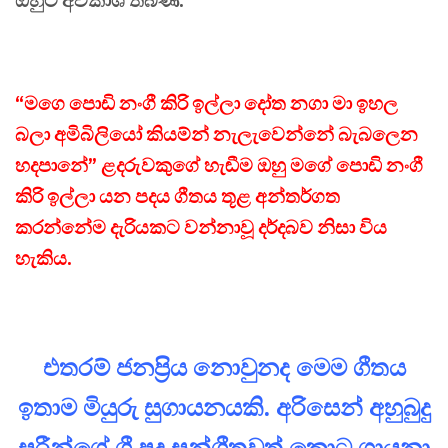
“මගෙ පොඩි නංගී කිරි ඉල්ලා දෝත නගා මා ඉහල
බලා අමිබිලියෝ කියම්න් නැලැවෙන්නේ බැබලෙන
හදපානේ” ළදරුවකුගේ හැඬීම ඔහු මගේ පොඩි නංගී
කිරි ඉල්ලා යන පදය ගීතය තූළ අන්තර්ගත
කරන්නේම දැරියකට වන්නාවූ දර්දබව නිසා විය
හැකිය.
එතරම් ජනප්‍රිය නොවුනද මෙම ගීතය
ඉතාම මියුරු සුගායනයකි. අරිසෙන් අහුබුදු
සූරීන්ගේ ගී පද සන්ගීතවත් කොට ගායනා