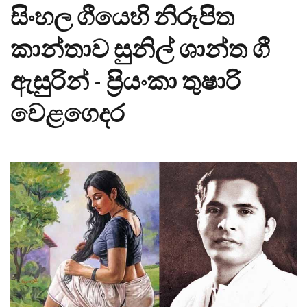
සිංහල ගීයෙහි නිරූපිත
කාන්තාව සුනිල් ශාන්ත ගී
ඇසුරින් - ප්‍රියංකා තුෂාරි
වෙළගෙදර