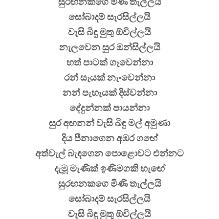
සුරඟනකගෙ මිණි තැල්ලයි
සෝබාදම් සැරසිල්ලයි
වැසි බිඳු මුතු ඕවිල්ලයි
නැලවෙන සුර ඔන්සිල්ලයි
හත් පාටක් ගෑවෙන්නා
රන් සෑයක් නැංවෙන්නා
නන් පැහැයක් දිස්වන්නා
දේදුන්නක් පායන්නා
සුර අඟනන් වැසි බිඳු මල් අමුණා
දිය පීනාගෙන අඹර ගඟේ
අත්වැල් බැඳගෙන පොළොවට එන්නට
දැමූ මැණික් ඉණිමගකි හැඟේ
සුරඟනකගෙ මිණි තැල්ලයි
සෝබාදම් සැරසිල්ලයි
වැසි බිඳු මුතු ඕවිල්ලයි