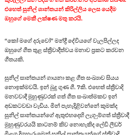
එහෙත් සුනිල් ශාන්තයන් කිරිල්ලිය ලෙස යෙදීම
ඔහුගේ මෙකී ලක්ෂණ මතු කරයි.
“කෝ මගේ දරුවෝ” මන්ද්‍රී දේවියගේ වැලපිල්ලද
ඔහුගේ ගීත තුළ ස්ත්‍රීවාදීත්වය මනාව ප්‍රකට කරවන
ගීතයකි.
සුනිල් සාන්තයන් ගායනා කළ ගීත සංඛ්‍යාව සියය
නොඉක්මවයි. ඉන් බුදු ගුණ ගී. 7කි. එහෙත් ස්ත්‍රීවාදි
මනවවාදී මුහුණුවරක් ගත් ගීත සංඛාත්මකව ඉන්
අඩකටවඩා වැඩිය. මින් පැහැදිළිවන්නේ කුමක්ද
සුනිල් සාන්තයන්ගේ ඇතුළුහදෙහි ලැග-ුම්ගත් ස්ත්‍රීවාදී
මුහුණුවරයයි කාටනම් කිව නොහැකිද ලේඩි ලීඩර්
මිළග දිගහැරුමෙන් සුනිල් සාන්තයන්ගේ ස්ත්‍රීවාදි