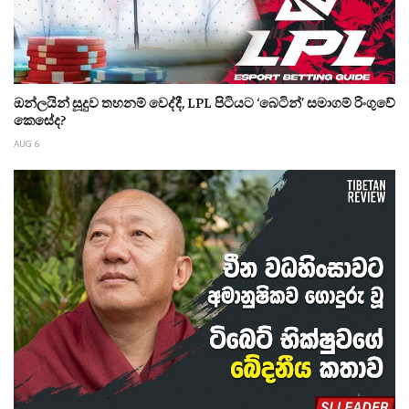
ඔන්ලයින් සූදුව තහනම් වෙද්දී, LPL පිටියට ‘බෙටින්’ සමාගම් රිංගුවේ
කෙසේද?
AUG 6