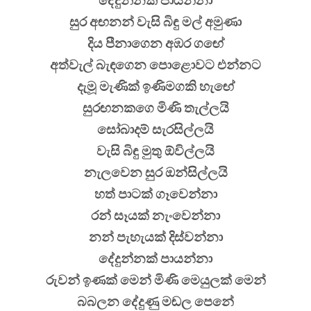
දේදුන්නක් පායන්නා
සුර අඟනන් වැසි බිඳු මල් අමුණා
දිය පීනාගෙන අඹර ගඟේ
අත්වැල් බැඳගෙන පොළොවට එන්නට
දැමූ මැණික් ඉණිමගකි හැඟේ
සුරඟනකගෙ මිණි තැල්ලයි
සෝබාදම් සැරසිල්ලයි
වැසි බිඳු මුතු ඕවිල්ලයි
නැලවෙන සුර ඔන්සිල්ලයි
හත් පාටක් ගෑවෙන්නා
රන් සෑයක් නැංවෙන්නා
නන් පැහැයක් දිස්වන්නා
දේදුන්නක් පායන්නා
රුවන් ඉණක් මෙන් මිණි මෙයුලක් මෙන්
බබලන දේදුණු මඬල පෙනේ