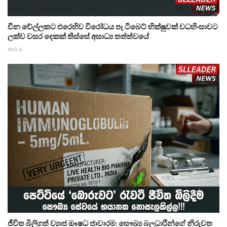
චීන වේල්ලකට එරෙහිව විරෝධය පෑ ටිබෙට් භික්ෂුවක් වධහිංසාවට
ලක්ව වසර දෙකක් තිස්සේ අසාධ්‍ය තත්ත්වයේ
AUG 6
ජීවිත බිලිගත් ව්‍යාජ ඖෂධ ජාවාරම: සෞඛ්‍ය බලධාරීන්ගේ නිරුවත