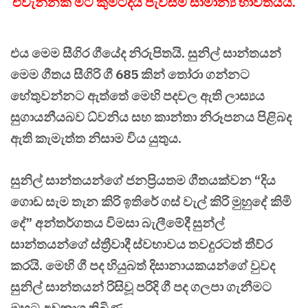
එවැන්නක් මට කුමටදයි පැවසීම සාමාන්‍ය භාවිතයයි.
එය මෙම සීගිර ගීයේද නිරුපිතයි. සුනිල් සාන්තයන්
මෙම ගීතය සීගිරි ගී 685 කින් තෝරා ගන්නට
හේතුවන්නට ඇත්තේ මෙහි පදවල ඇති ලාස්‍යය
සුගායනීයබව ධ්වනිය සහ කාන්තා නිරූපනය පිළිබද
ඇති කැමැත්ත නිසාම විය යුතුය.
සුනිල් සාන්තයන්ගේ ජනප්‍රියතම ගීතයක්වන “දිය
ගොඩ සැම තැන කිරි ඉතිරේ ගස් වැල් කිරි මුහුදේ කිමි
දේ” අන්තර්ගතය විමසා බැලීමේදී සුන්ල්
සාන්තයන්ගේ ස්ත්‍රීවාදී ස්වභාවය තවදුරටත් තීව්ර
කරයි. මෙහි ගී පද හියුබත් දිසානායකයන්ගේ වුවද
සුනිල් සාන්තයන් රිසිවූ පරිදි ගී පද ගලපා ගැනීමට
ඔහුට අවකාශ තිබිණ.