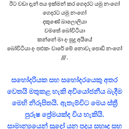
ඊට වඩා දැන් පය ඉක්මන් කර ගෙදරට යමු නංගෝ
ගෙදරට යමු නංගෝ
දකුණේ බාලොලියා
වමතේ බෝවිටියා
කන්නේ මා දං සුදු අයියේ
බෝවිටියා දං පළුකං වාරේ මේ නොවැ පොඩි නංගෝ
///.
සහෝදරියක සහ සහෝදරයෙකු අතර
වෙතයි මතුකළ හැකි අවියෝජනීය බැදීම
මෙහි නිරූපිතයි. ඇතැම්විට මෙය ස්ත්‍රී
පුරුෂ ප්‍රේමයක්ද විය හැකියි.
සාමාන්‍යයෙන් සුදෝ යන පදය සහෘද සහ