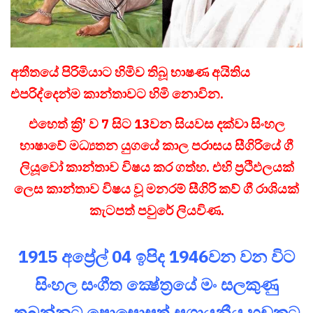
අතීතයේ පිරිමියාට හිමිව තිබූ භාෂණ අයිතිය
එපරිද්දෙන්ම කාන්තාවට හිමි නොවින.
එහෙත් ක්‍රි’ ව 7 සිට 13වන සියවස දක්වා සිංහල
භාෂාවේ මධ්‍යතන යුගයේ කාල පරාසය සීගිරියේ ගී
ලියූවෝ කාන්තාව විෂය කර ගත්හ.
එහි ප්‍රථිඵලයක්
ලෙස කාන්තාව විෂය වූ මනරම් සීගිරි කව් ගී රාශියක්
කැටපත් පවුරේ ලියවිණ.
1915 අප්‍රේල් 04 ඉපිද 1946වන වන විට
සිංහල සංගීත ක්‍ෂේත්‍රයේ මං සලකුණු
තබන්නට පොසොසත් සුගායනීය හඩකට