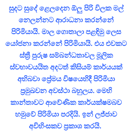
සුදට සුදේ ළෙලදෙන ඕලු‍ පිරි විලක මල්
නෙලන්නට ආරාධනා කරන්නේ
පිරිමියායි. මාල ගොතාලා පළඳිමු ලෙස
යෝජනා කරන්නේ පිරිමියායි. එය එවකට
ස්ත්‍රී පුරුෂ සම්බන්ධතාවල මූලික
ස්වභාවයයිත අදටත් කිසියම් කාර්යයක්
අභිබවා ප්‍රේමය විෂයෙහිදී පිරිමියා
ප්‍රමුඛවන අවස්ථා බහුලය. මෙහි
කාන්තාවට ආවේණික කාර්යක්ෂමබව
හමුවේ පිරිමියා පරදියි. ඉන් ලජ්ජාව
අවිහිංසකව ප්‍රකාශ කරයි.