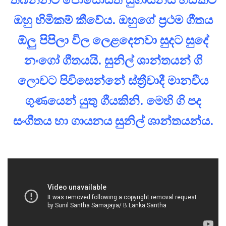
ඔහු හිමිකම් කීවේය. ඔහුගේ ප්‍රථම ගීතය
ඕලු‍ පිපිලා විල ලෙළදෙනවා සුදට සුදේ
නංගෝ ගීතයයි. සුනිල් ශාන්තයන් ගි
ලොවට පිවිසෙන්නේ ස්ත්‍රීවාදී මානවීය
ගුණයෙන් යුතු ගීයකිනි. මෙහි ගි පද
සංගීතය හා ගායනය සුනිල් ශාන්තයන්ය.