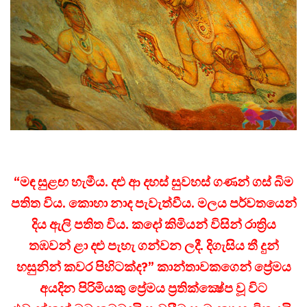
“මඳ සුළඟ හැමීය. දළු ආ දහස් සුවහස් ගණන් ගස් බිම
පතිත විය. කොහා නාද පැවැත්වීය. මලය පර්වතයෙන්
දිය ඇලි පතිත විය. කදෝ කිමියන් විසින් රාත්‍රිය
තඹවන් ළා දළු පැහැ ගන්වන ලදී. දිගැසිය තී දුන්
හසුනින් කවර පිහිටක්ද?” කාන්තාවකගෙන් ප්‍රේමය
අයදින පිරිමියකු ප්‍රේමය ප්‍රතික්ක්‍ෂේප වූ විට