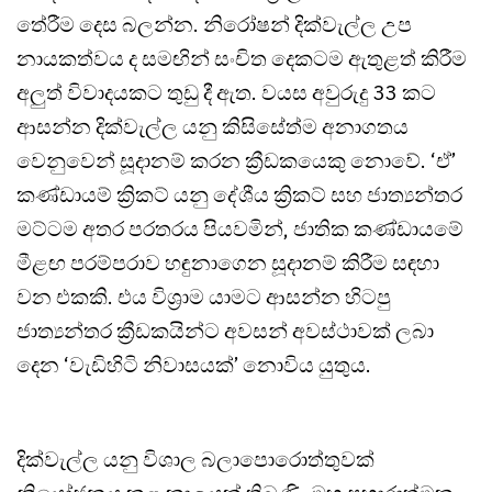
තේරීම දෙස බලන්න. නිරෝෂන් දික්වැල්ල උප
නායකත්වය ද සමඟින් සංචිත දෙකටම ඇතුළත් කිරීම
අලුත් විවාදයකට තුඩු දී ඇත. වයස අවුරුදු 33 කට
ආසන්න දික්වැල්ල යනු කිසිසේත්ම අනාගතය
වෙනුවෙන් සූදානම් කරන ක්‍රීඩකයෙකු නොවේ. ‘ඒ’
කණ්ඩායම් ක්‍රිකට් යනු දේශීය ක්‍රිකට් සහ ජාත්‍යන්තර
මට්ටම අතර පරතරය පියවමින්, ජාතික කණ්ඩායමේ
මීළඟ පරම්පරාව හඳුනාගෙන සූදානම් කිරීම සඳහා
වන එකකි. එය විශ්‍රාම යාමට ආසන්න හිටපු
ජාත්‍යන්තර ක්‍රීඩකයින්ට අවසන් අවස්ථාවක් ලබා
දෙන ‘වැඩිහිටි නිවාසයක්’ නොවිය යුතුය.
දික්වැල්ල යනු විශාල බලාපොරොත්තුවක්