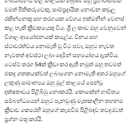
නියෝජනය කළ කාලයක් තිබුණි. ඔහු ප්‍රහාරාත්මක
වමත් පිතිකරුවෙකු, සාම්ප්‍රදායික නොවන කඩුලු
රකින්නෙකු සහ තරගයක වේගය ඉක්මනින් වෙනස්
කළ හැකි ක්‍රීඩකයෙකු විය. ශ්‍රී ලංකාව ඔහු වෙනුවෙන්
විශාල ආයෝජනයක් කළේය. විනය සහ
ස්ථාවරත්වය නොමැති වූ විට පවා, ඔහුට නැවත
නැවතත් අවස්ථා ලබා දෙමින් සහයෝගය දැක්වීය.
ටෙස්ට් තරග 54ක් ක්‍රීඩා කර ඇති නමුත් ඔහු තවමත්
එකදු ශතකයක්වත් ලබාගෙන නොමැති අතර ඔහුගේ
ලකුණු සාමාන්‍යය ඔහු මුල් කාලයේ පෙන්වූ
දක්ෂතාවය පිළිබිඹු නොකරයි. කොකේන් භාවිතය
සම්බන්ධයෙන් ඔහුට පැනවුණු මෑතකාලීන තහනම
ක්‍රීඩාව කෙරෙහි ඔහුගේ කැපවීම පිළිබඳව තවදුරටත්
ප්‍රශ්න මතු කරයි.