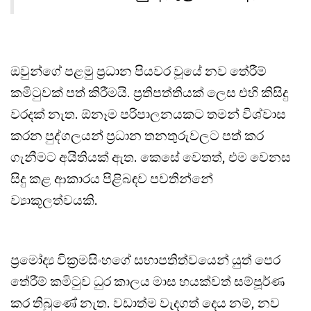
ඔවුන්ගේ පළමු ප්‍රධාන පියවර වූයේ නව තේරීම්
කමිටුවක් පත් කිරීමයි. ප්‍රතිපත්තියක් ලෙස එහි කිසිදු
වරදක් නැත. ඕනෑම පරිපාලනයකට තමන් විශ්වාස
කරන පුද්ගලයන් ප්‍රධාන තනතුරුවලට පත් කර
ගැනීමට අයිතියක් ඇත. කෙසේ වෙතත්, එම වෙනස
සිදු කළ ආකාරය පිළිබඳව පවතින්නේ
ව්‍යාකූලත්වයකි.
ප්‍රමෝද්‍ය වික්‍රමසිංහගේ සභාපතිත්වයෙන් යුත් පෙර
තේරීම් කමිටුව ධුර කාලය මාස හයක්වත් සම්පූර්ණ
කර තිබුණේ නැත. වඩාත්ම වැදගත් දෙය නම්, නව