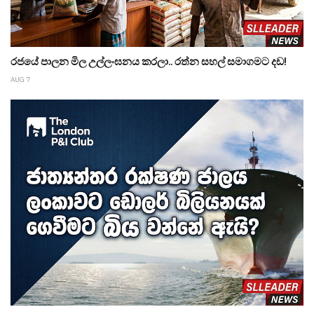
රජයේ පාලන මිල උල්ලංඝනය කරලා.. රත්න සහල් සමාගමට දඩ!
AUG 7