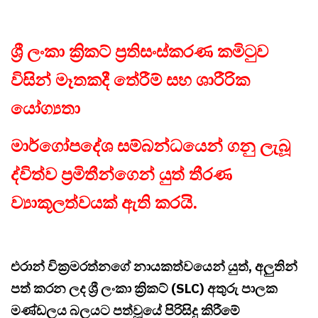
ශ්‍රී ලංකා ක්‍රිකට් ප්‍රතිසංස්කරණ කමිටුව
විසින් මෑතකදී තේරීම් සහ ශාරීරික
යෝග්‍යතා
මාර්ගෝපදේශ සම්බන්ධයෙන් ගනු ලැබූ
ද්විත්ව ප්‍රමිතීන්ගෙන් යුත් තීරණ
ව්‍යාකූලත්වයක් ඇති කරයි.
එරාන් වික්‍රමරත්නගේ නායකත්වයෙන් යුත්, අලුතින්
පත් කරන ලද ශ්‍රී ලංකා ක්‍රිකට් (SLC) අතුරු පාලක
මණ්ඩලය බලයට පත්වූයේ පිරිසිදු කිරීමේ