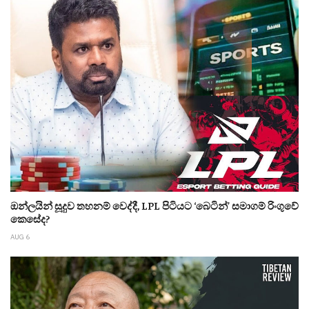
ඔන්ලයින් සූදුව තහනම් වෙද්දී, LPL පිටියට ‘බෙටින්’ සමාගම් රිංගුවේ
කෙසේද?
AUG 6