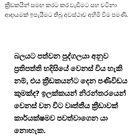
ක්‍රීඩකයින් සමඟ කරට කර වැඩීමට සහ වටිනා
ආදායමක් ඉපැයීමට තිබූ අවස්ථාව අහිමි වීම පමණි.
බලයට පත්වන පුද්ගලයා අනුව
ප්‍රතිපත්ති හදිසියේ වෙනස් විය හැකි
නම්, එය ක්‍රීඩකයන්ට දෙන පණිවිඩය
කුමක්ද? ඉලක්කයන් නිරන්තරයෙන්
වෙනස් වන විට වෘත්තීය ක්‍රීඩාවක්
කාර්යක්ෂමව පවත්වාගෙන යා
නොහැක.