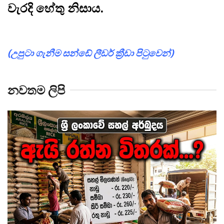
වැරදි හේතු නිසාය.
(උපුටා ගැනීම සන්ඩේ ලීඩර් ක්‍රීඩා පිටුවෙන්)
නවතම ලිපි