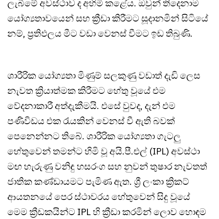
ලැබීමේ අවස්ථාව ද අහිමි කළේය. ඔවුන් තිදෙනාම
යෝග්‍යතාවයෙන් සහ ක්‍රීඩා කිරීමට සූදානමින් සිටියේ
නම්, ප්‍රතිඵලය මීට වඩා වෙනස් වීමට ඉඩ තිබුණි.
ශාරීරික යෝග්‍යතා මිණුම් සලකුණු වඩාත් දැඩි ලෙස
නැවත ක්‍රියාත්මක කිරීමට හේතු වූයේ එම
වේදනාකාරී අත්දැකීමයි. එසේ වුවද, දැන් එම
පණිවිඩය එක රැයකින් වෙනස් වී ඇති බවක්
පෙනෙන්නට තිබේ. ශාරීරික යෝග්‍යතා ගැටලු
හේතුවෙන් තමන්ට හිමි වූ අයි.පී.එල් (IPL) අවස්ථා
මඟ හැරුණු වනිඳු හසරංග සහ නුවන් තුෂාර නැවතත්
ජාතික කණ්ඩායමට පැමිණ ඇත. ශ්‍රී ලංකා ක්‍රිකට්
ආයතනයේ පෙර ස්ථාවරය හේතුවෙන් සිදු වූයේ
මෙම ක්‍රීඩකයින්ට IPL හි ක්‍රීඩා කරමින් ලොව හොඳම