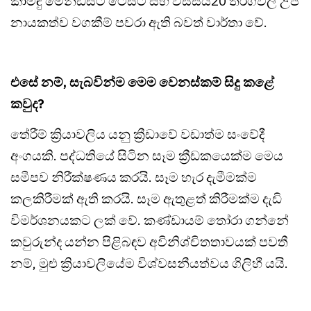
කාමිඳු මෙන්ඩිස්ට ටෙස්ට් සහ විස්සයි20 තරගවල උප
නායකත්ව වගකීම් පවරා ඇති බවත් වාර්තා වේ.
එසේ නම්, සැබවින්ම මෙම වෙනස්කම් සිදු කළේ
කවුද?
තේරීම් ක්‍රියාවලිය යනු ක්‍රීඩාවේ වඩාත්ම සංවේදී
අංගයකි. පද්ධතියේ සිටින සෑම ක්‍රීඩකයෙක්ම මෙය
සමීපව නිරීක්ෂණය කරයි. සෑම හැර දැමීමක්ම
කලකිරීමක් ඇති කරයි. සෑම ඇතුළත් කිරීමක්ම දැඩි
විමර්ශනයකට ලක් වේ. කණ්ඩායම් තෝරා ගන්නේ
කවුරුන්ද යන්න පිළිබඳව අවිනිශ්චිතතාවයක් පවතී
නම්, මුළු ක්‍රියාවලියේම විශ්වසනීයත්වය ගිලිහී යයි.