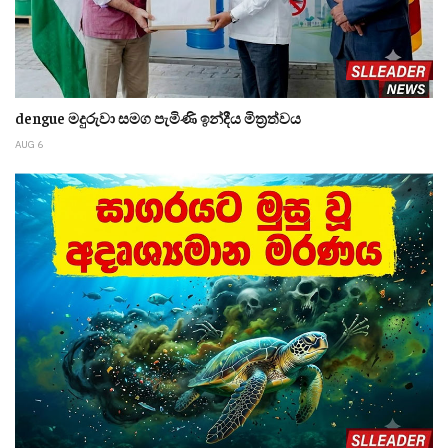
dengue මදුරුවා සමග පැමිණි ඉන්දීය මිත්‍රත්වය
AUG 6