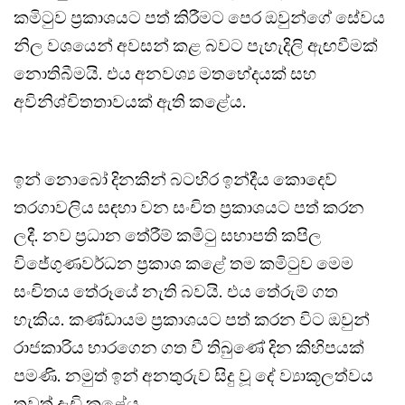
කමිටුව ප්‍රකාශයට පත් කිරීමට පෙර ඔවුන්ගේ සේවය
නිල වශයෙන් අවසන් කළ බවට පැහැදිලි ඇඟවීමක්
නොතිබීමයි. එය අනවශ්‍ය මතභේදයක් සහ
අවිනිශ්චිතතාවයක් ඇති කළේය.
ඉන් නොබෝ දිනකින් බටහිර ඉන්දීය කොදෙව්
තරගාවලිය සඳහා වන සංචිත ප්‍රකාශයට පත් කරන
ලදී. නව ප්‍රධාන තේරීම් කමිටු සභාපති කපිල
විජේගුණවර්ධන ප්‍රකාශ කළේ තම කමිටුව මෙම
සංචිතය තේරූයේ නැති බවයි. එය තේරුම් ගත
හැකිය. කණ්ඩායම ප්‍රකාශයට පත් කරන විට ඔවුන්
රාජකාරිය භාරගෙන ගත වී තිබුණේ දින කිහිපයක්
පමණි. නමුත් ඉන් අනතුරුව සිදු වූ දේ ව්‍යාකූලත්වය
තවත් දැඩි කළේය.