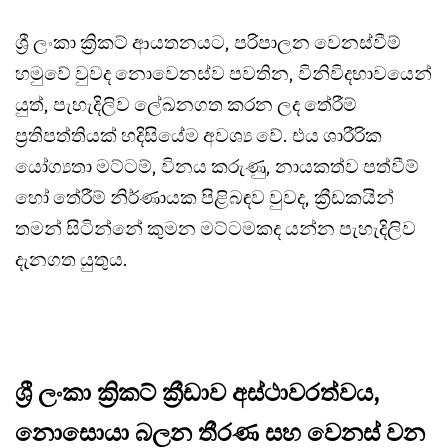
ශ්‍රී ලංකා ක්‍රිකට් ආයතනයට, පරිපාලන වෙනස්වීම්
හමුවේ වුවද නොවෙනස්ව පවතින, විනිවිදභාවයෙන්
යුත්, පැහැදිලිව ලේඛනගත කරන ලද තේරීම්
ප්‍රතිපත්තියක් හදිසියේම අවශ්‍ය වේ. එය ශාරීරික
යෝග්‍යතා මට්ටම්, විනය කරුණු, නායකත්ව පත්වීම්
හෝ තේරීම් නිර්ණායක පිළිබඳව වුවද, ක්‍රීඩකයින්
තමන් සිටින්නේ කුමන මට්ටමකද යන්න පැහැදිලිව
දැනගත යුතුය.
ශ්‍රී ලංකා ක්‍රිකට් ක්‍රීඩාව අස්ථාවරත්වය,
නොසොයා බලන තීරණ සහ වෙනස් වන