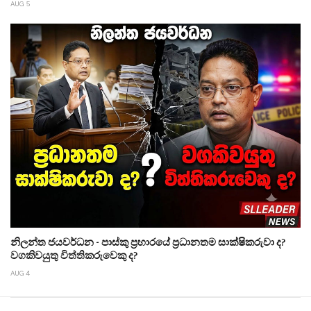
AUG 5
නිලන්ත ජයවර්ධන - පාස්කු ප්‍රහාරයේ ප්‍රධානතම සාක්ෂිකරුවා ද?
වගකිවයුතු විත්තිකරුවෙකු ද?
AUG 4