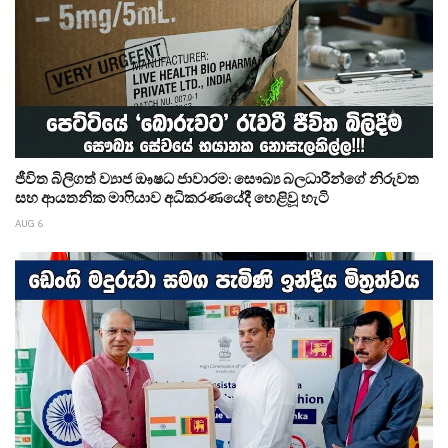
ජීවිත බිලිගත් ව්‍යාජ ඖෂධ ජාවාරම: සෞඛ්‍ය බලධාරීන්ගේ නිරුවත
සහ ආයතනික මාෆියාව අධිකරණයේදී හෙළිවූ හැටි
AUG 6