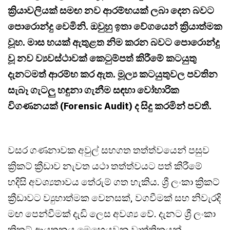
ක්‍රියාවලියක් සමඟ නව ආරම්භයක් ලබා දෙන බවට
පොරොන්දු වෙමිනි. ඔවුහු ඉතා වේගයෙන් ක්‍රියාත්මක
වූහ. මාස හයක් ඇතුළත නිම කරන බවට පොරොන්දු
වූ නව ව්‍යවස්ථාවක් කෙටුම්පත් කිරීමේ කටයුතු
දැනටමත් ආරම්භ කර ඇත. මූල්‍ය කටයුතුවල පවතින
සැබෑ ගැටලු හඳුනා ගැනීම සඳහා වෝහාරික
විගණනයක් (Forensic Audit) ද සිදු කරමින් පවතී.
වසර ගණනාවක අවුල් සහගත තත්ත්වයෙන් පසුව
ක්‍රිකට් ක්‍රීඩාව නැවත යථා තත්ත්වයට පත් කිරීමේ
හදිසි අවශ්‍යතාවය තේරුම් ගත හැකිය. ශ්‍රී ලංකා ක්‍රිකට්
ක්‍රීඩාවට ව්‍යුහාත්මක වෙනසක්, වගවීමක් සහ නිවැරදි
මඟ පෙන්වීමක් දැඩි ලෙස අවශ්‍ය වේ. දැනට ශ්‍රී ලංකා
ක්‍රිකට් ආයතනය මෙහෙයවන වෘත්තිකයන්