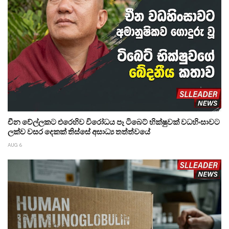
චීන වේල්ලකට එරෙහිව විරෝධය පෑ ටිබෙට් භික්ෂුවක් වධහිංසාවට
ලක්ව වසර දෙකක් තිස්සේ අසාධ්‍ය තත්ත්වයේ
AUG 6