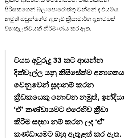
පිරිසකගෙන් බලාපොරොත්තු වන්නේ ද එයමය.
නමුත් ඔවුන්ගේම ඇතැම් ක්‍රියාමාර්ග දැනටමත්
ව්‍යාකූලත්වයක් නිර්මාණය කර ඇත.
වයස අවුරුදු 33 කට ආසන්න
දික්වැල්ල යනු කිසිසේත්ම අනාගතය
වෙනුවෙන් සූදානම් කරන
ක්‍රීඩකයෙකු නොවන නමුත්, ඉන්දියා
‘ඒ’ කණ්ඩායමට එරෙහිව ක්‍රීඩා
කිරීම සඳහා නම් කරන ලද ‘ඒ’
කණ්ඩායමට ඔහු ඇතුළත් කර ඇත.