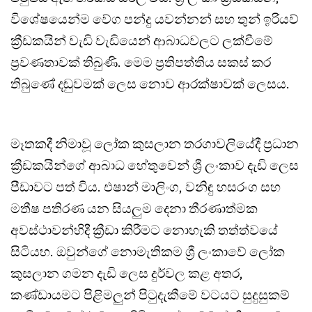
විශේෂයෙන්ම වේග පන්දු යවන්නන් සහ තුන් ඉරියව්
ක්‍රීඩකයින් වැඩි වැඩියෙන් ආබාධවලට ලක්වීමේ
ප්‍රවණතාවක් තිබුණි. මෙම ප්‍රතිපත්තිය සකස් කර
තිබුණේ දඬුවමක් ලෙස නොව ආරක්ෂාවක් ලෙසය.
මෑතකදී නිමාවූ ලෝක කුසලාන තරගාවලියේදී ප්‍රධාන
ක්‍රීඩකයින්ගේ ආබාධ හේතුවෙන් ශ්‍රී ලංකාව දැඩි ලෙස
පීඩාවට පත් විය. එෂාන් මාලිංග, වනිඳු හසරංග සහ
මතීෂ පතිරණ යන සියලුම දෙනා තීරණාත්මක
අවස්ථාවන්හිදී ක්‍රීඩා කිරීමට නොහැකි තත්ත්වයේ
සිටියහ. ඔවුන්ගේ නොමැතිකම ශ්‍රී ලංකාවේ ලෝක
කුසලාන ගමන දැඩි ලෙස දුර්වල කළ අතර,
කණ්ඩායමට පිළිමලුන් පිටුදැකීමේ වටයට සුදුසුකම්