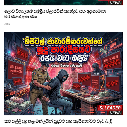
ලොව විශාලතම සමුද්‍රීය ප්ලාස්ටික් කාන්දුව සහ අදෘශ්‍යමාන
මරණයේ ප්‍රමාණය
AUG 5
කළු සල්ලි සුදු කළ ඔන්ලයින් සූදුවට සහ කැසිනෝවට වැට බැඳි