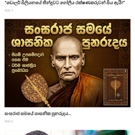
“ඩොලර් බිලියනයේ තීන්දුවට ගෝලීය රක්ෂණකරුවන් බිය ඇයි?”
AUG 7
සංඝරාජ සමයේ ශාසනික පුනරුදය...
AUG 6