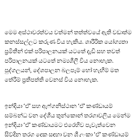
මෙම අස්ථාවරත්වය වත්මන් තත්ත්වයේ ඇති වඩාත්ම
කනස්සල්ලට කරුණ විය හැකිය. ශාරීරික යෝග්‍යතා
ප්‍රමිතීන් එක් පරිපාලනයක් යටතේ දැඩි සහ තවත්
පරිපාලනයක් යටතේ නම්‍යශීලී විය නොහැක.
පුද්ගලයන්, දේශපාලන බලපෑම් හෝ හැඟීම් මත
තේරීම් ප්‍රතිපත්ති වෙනස් විය නොහැක.
ඉන්දියා ‘ඒ’ සහ ඇෆ්ගනිස්ථාන ‘ඒ’ කණ්ඩායම්
සම්බන්ධ වන දේශීය තුන්කොන් තරගාවලිය මෙන්ම
ඉන්දියා ‘ඒ’ කණ්ඩායමට එරෙහිව පැවැත්වෙන
සිව්දින තරග දෙක සඳහා වන ශ්‍රී ලංකා ‘ඒ’ කණ්ඩායම්