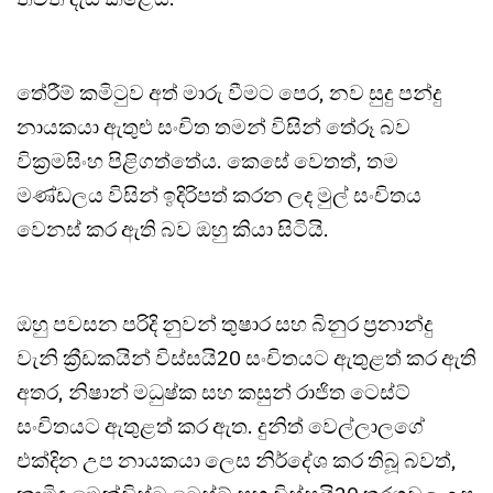
තේරීම් කමිටුව අත් මාරු වීමට පෙර, නව සුදු පන්දු
නායකයා ඇතුළු සංචිත තමන් විසින් තේරූ බව
වික්‍රමසිංහ පිළිගත්තේය. කෙසේ වෙතත්, තම
මණ්ඩලය විසින් ඉදිරිපත් කරන ලද මුල් සංචිතය
වෙනස් කර ඇති බව ඔහු කියා සිටියි.
ඔහු පවසන පරිදි නුවන් තුෂාර සහ බිනුර ප්‍රනාන්දු
වැනි ක්‍රීඩකයින් විස්සයි20 සංචිතයට ඇතුළත් කර ඇති
අතර, නිෂාන් මධුෂ්ක සහ කසුන් රාජිත ටෙස්ට්
සංචිතයට ඇතුළත් කර ඇත. දුනිත් වෙල්ලාලගේ
එක්දින උප නායකයා ලෙස නිර්දේශ කර තිබූ බවත්,