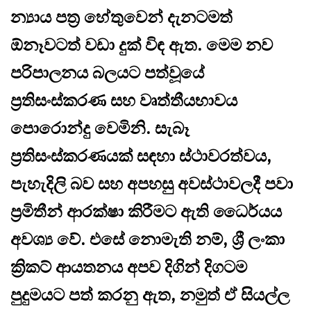
න්‍යාය පත්‍ර හේතුවෙන් දැනටමත්
ඕනෑවටත් වඩා දුක් විඳ ඇත. මෙම නව
පරිපාලනය බලයට පත්වූයේ
ප්‍රතිසංස්කරණ සහ වෘත්තීයභාවය
පොරොන්දු වෙමිනි. සැබෑ
ප්‍රතිසංස්කරණයක් සඳහා ස්ථාවරත්වය,
පැහැදිලි බව සහ අපහසු අවස්ථාවලදී පවා
ප්‍රමිතීන් ආරක්ෂා කිරීමට ඇති ධෛර්යය
අවශ්‍ය වේ. එසේ නොමැති නම්, ශ්‍රී ලංකා
ක්‍රිකට් ආයතනය අපව දිගින් දිගටම
පුදුමයට පත් කරනු ඇත, නමුත් ඒ සියල්ල