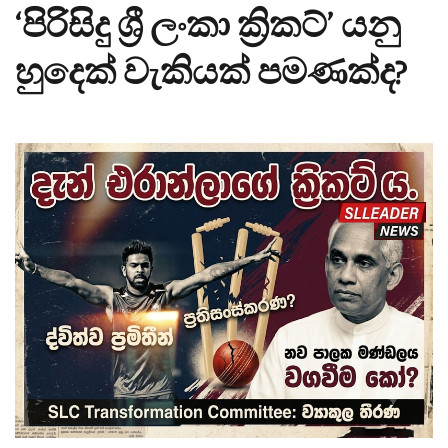
‘පිරිසිදු ශ්‍රී ලංකා ක්‍රිකට්’ යනු
හුදෙක් වැකියක් පමණක්ද?