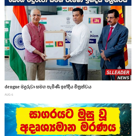
dengue මදුරුවා සමග පැමිණි ඉන්දීය මිත්‍රත්වය
AUG 6