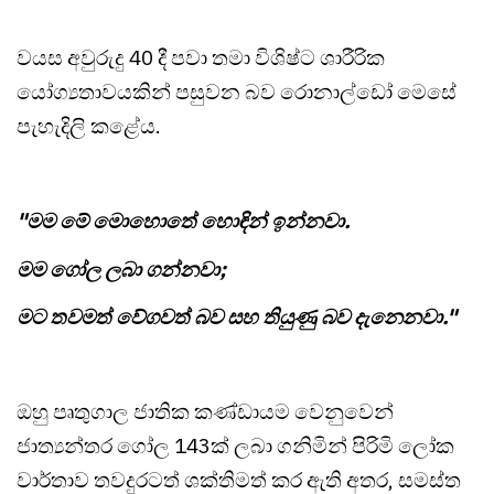
වයස අවුරුදු 40 දී පවා තමා විශිෂ්ට ශාරීරික
යෝග්‍යතාවයකින් පසුවන බව රොනාල්ඩෝ මෙසේ
පැහැදිලි කළේය.
"මම මේ මොහොතේ හොඳින් ඉන්නවා.
මම ගෝල ලබා ගන්නවා;
මට තවමත් වේගවත් බව සහ තියුණු බව දැනෙනවා."
ඔහු පෘතුගාල ජාතික කණ්ඩායම වෙනුවෙන්
ජාත්‍යන්තර ගෝල 143ක් ලබා ගනිමින් පිරිමි ලෝක
වාර්තාව තවදුරටත් ශක්තිමත් කර ඇති අතර, සමස්ත