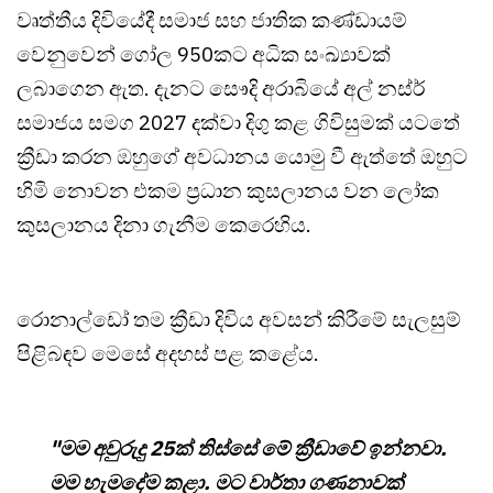
වෘත්තීය දිවියේදී සමාජ සහ ජාතික කණ්ඩායම්
වෙනුවෙන් ගෝල 950කට අධික සංඛ්‍යාවක්
ලබාගෙන ඇත. දැනට සෞදි අරාබියේ අල් නස්ර්
සමාජය සමග 2027 දක්වා දිගු කළ ගිවිසුමක් යටතේ
ක්‍රීඩා කරන ඔහුගේ අවධානය යොමු වී ඇත්තේ ඔහුට
හිමි නොවන එකම ප්‍රධාන කුසලානය වන ලෝක
කුසලානය දිනා ගැනීම කෙරෙහිය.
රොනාල්ඩෝ තම ක්‍රීඩා දිවිය අවසන් කිරීමේ සැලසුම්
පිළිබඳව මෙසේ අදහස් පළ කළේය.
"මම අවුරුදු 25ක් තිස්සේ මේ ක්‍රීඩාවේ ඉන්නවා.
මම හැමදේම කළා. මට වාර්තා ගණනාවක්