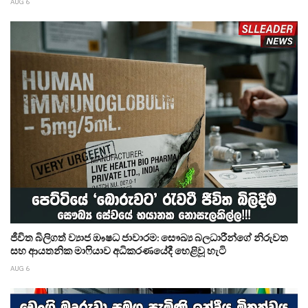
AUG 6
ජීවිත බිලිගත් ව්‍යාජ ඖෂධ ජාවාරම: සෞඛ්‍ය බලධාරීන්ගේ නිරුවත
සහ ආයතනික මාෆියාව අධිකරණයේදී හෙළිවූ හැටි
AUG 6