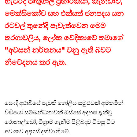
හැවිරිදි පෘතුගාල ප්‍රහාරකයා, කැනඩාව,
මෙක්සිකෝව සහ එක්සත් ජනපදය යන
රටවල් තුනේදී පැවැත්වෙන මෙම
තරගාවලිය, ලෝක වේදිකාවේ තමාගේ
"අවසන් නර්තනය" වනු ඇති බවට
නිවේදනය කර ඇත.
සෞදි අරාබියේ පැවති ගෝලීය සමුළුවක් අමතමින්
වීඩියෝ සම්බන්ධතාවක් ඔස්සේ අදහස් දැක්වූ
රොනාල්ඩෝ, විශ්‍රාම ගැනීම පිළිබඳව විමසූ විට
අවංකව අදහස් දක්වා තිබේ.