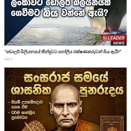
“ඩොලර් බිලියනයේ තීන්දුවට ගෝලීය රක්ෂණකරුවන් බිය ඇයි?”
AUG 7