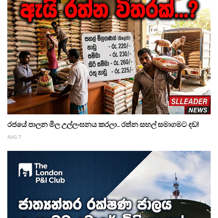
රජයේ පාලන මිල උල්ලංඝනය කරලා.. රත්න සහල් සමාගමට දඩ!
AUG 7