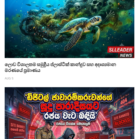
ලොව විශාලතම සමුද්‍රීය ප්ලාස්ටික් කාන්දුව සහ අදෘශ්‍යමාන
මරණයේ ප්‍රමාණය
AUG 5