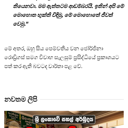
තියෙනවා. මම ඇත්තටම ආඩම්බරයි. ඉතින් අපි මේ
මොහොත භුක්ති විඳිමු, මේ මොහොතේ ජීවත්
වෙමු."
මේ අතර, ඔහු සිය පෙම්වතිය වන ජෝර්ජිනා
රොඩ්‍රිගස් සමග විවාහ සැලසුම් ප්‍රසිද්ධියේ ප්‍රකාශයට
පත් කර ඇති බවටද වාර්තා පළ වේ.
නවතම ලිපි