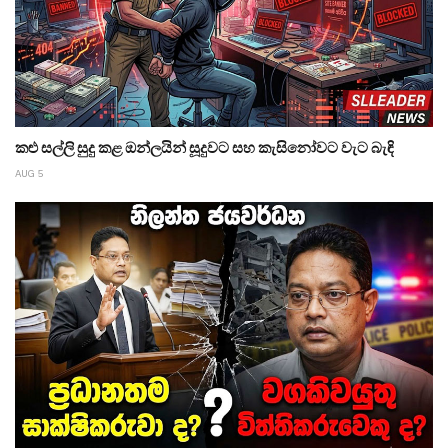
කළු සල්ලි සුදු කළ ඔන්ලයින් සූදුවට සහ කැසිනෝවට වැට බැඳි
AUG 5