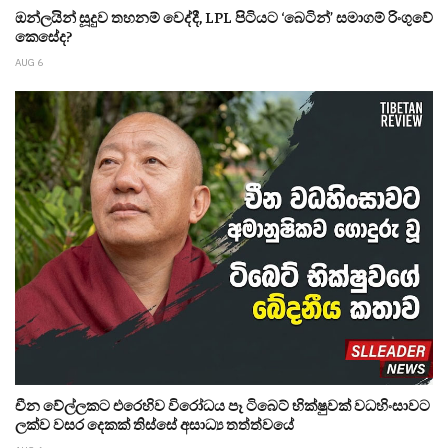
ඔන්ලයින් සූදුව තහනම් වෙද්දී, LPL පිටියට ‘බෙටින්’ සමාගම් රිංගුවේ
කෙසේද?
AUG 6
චීන වේල්ලකට එරෙහිව විරෝධය පෑ ටිබෙට් භික්ෂුවක් වධහිංසාවට
ලක්ව වසර දෙකක් තිස්සේ අසාධ්‍ය තත්ත්වයේ