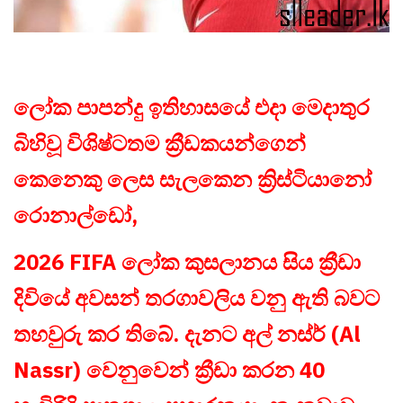
ලෝක පාපන්දු ඉතිහාසයේ එදා මෙදාතුර
බිහිවූ විශිෂ්ටතම ක්‍රීඩකයන්ගෙන්
කෙනෙකු ලෙස සැලකෙන ක්‍රිස්ටියානෝ
රොනාල්ඩෝ,
2026 FIFA ලෝක කුසලානය සිය ක්‍රීඩා
දිවියේ අවසන් තරගාවලිය වනු ඇති බවට
තහවුරු කර තිබේ. දැනට අල් නස්ර් (Al
Nassr) වෙනුවෙන් ක්‍රීඩා කරන 40