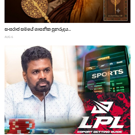
සංඝරාජ සමයේ ශාසනික පුනරුදය...
AUG 6