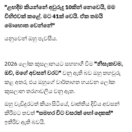
"ළඟදීම කියන්නේ අවුරුදු 10කින් නෙවෙයි, මම
විහිළුවක් කළේ. මට 41ක් වෙයි. ඒක තමයි
මොහොත වෙන්නේ"
යනුවෙන් ඔහු පැවසීය.
2026 ලෝක කුසලානයට සහභාගී වීම
"නිසැකවම,
ඔව්, මගේ අවසන් වරට"
වනු ඇති බව ඔහු තහවුරු
කළ අතර, එය ඔහුගේ වාර්තාගත හයවන ලෝක
කුසලාන තරගාවලිය වනු ඇත.
ඔහු වැඩිදුරටත් කියා සිටියේ, වෘත්තීය දිවිය අවසන්
කිරීමට තවත්
"සමහර විට වසරක් හෝ දෙකක්"
ඉතිරිව ඇති බවයි.