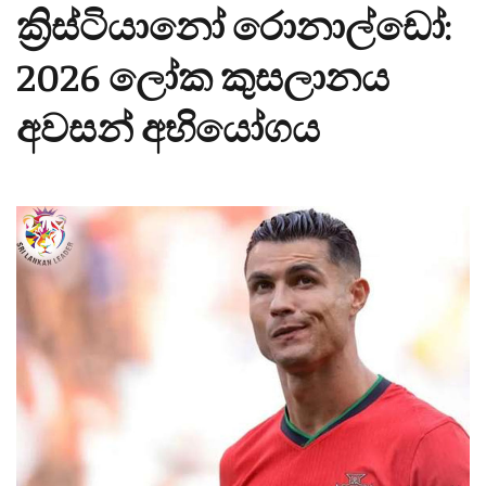
ක්‍රිස්ටියානෝ රොනාල්ඩෝ:
2026 ලෝක කුසලානය
අවසන් අභියෝගය