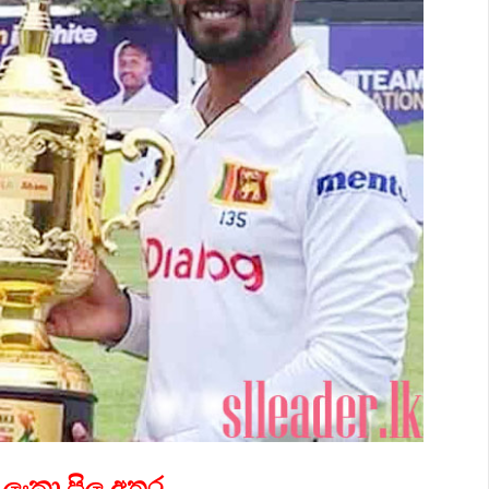
 ලංකා පිල අතර