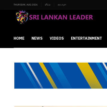
THURSDAY, AUG 2026
නිවස
අප ගැන
HOME
NEWS
VIDEOS
ENTERTAINMENT