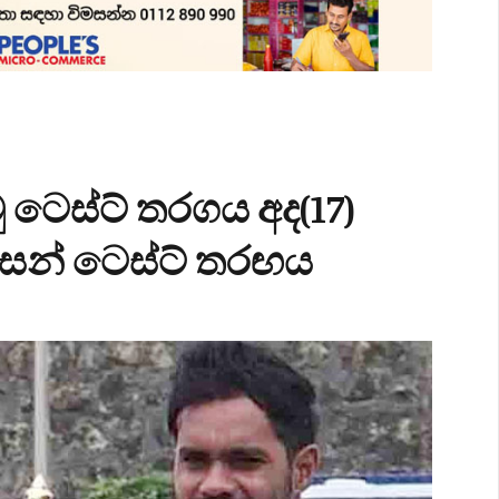
මු ටෙස්ට් තරගය අද(17)
අවසන් ටෙස්ට් තරඟය