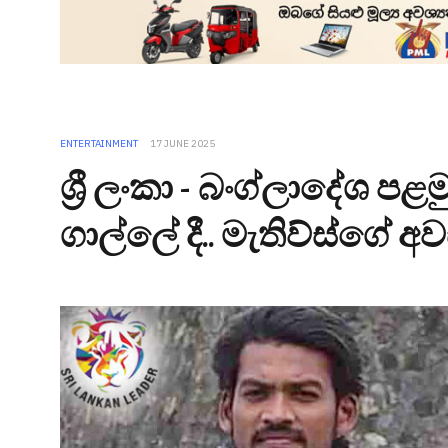
ENTERTAINMENT
17 JUNE 2025
ශ්‍රී ලංකා - බංග්ලාදේශ පළ
ගාල්ලේ දී.. මැතිව්ස්ගේ 