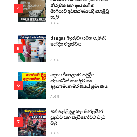
නිරුවත සහ ආයතනික
4
මාෆියාව අධිකරණයේදී හෙළිවූ
හැටි
AUG 6
dengue මදුරුවා සමග පැමිණි
ඉන්දීය මිත්‍රත්වය
5
AUG 6
ලොව විශාලතම සමුද්‍රීය
ප්ලාස්ටික් කාන්දුව සහ
6
අදෘශ්‍යමාන මරණයේ ප්‍රමාණය
AUG 5
කළු සල්ලි සුදු කළ ඔන්ලයින්
සූදුවට සහ කැසිනෝවට වැට
7
බැඳි
AUG 5