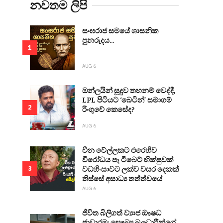
නවතම ලිපි
සංඝරාජ සමයේ ශාසනික
පුනරුදය...
1
AUG 6
ඔන්ලයින් සූදුව තහනම් වෙද්දී,
LPL පිටියට ‘බෙටින්’ සමාගම්
2
රිංගුවේ කෙසේද?
AUG 6
චීන වේල්ලකට එරෙහිව
විරෝධය පෑ ටිබෙට් භික්ෂුවක්
වධහිංසාවට ලක්ව වසර දෙකක්
3
තිස්සේ අසාධ්‍ය තත්ත්වයේ
AUG 6
ජීවිත බිලිගත් ව්‍යාජ ඖෂධ
ජාවාරම: සෞඛ්‍ය බලධාරීන්ගේ