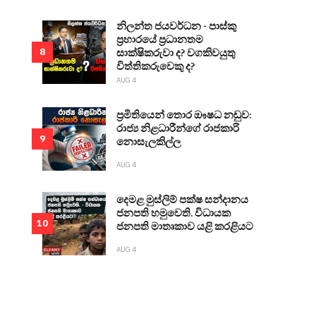
නිලන්ත ජයවර්ධන - පාස්කු
ප්‍රහාරයේ ප්‍රධානතම
සාක්ෂිකරුවා ද? වගකිවයුතු
8
විත්තිකරුවෙකු ද?
AUG 4
ප්‍රමිතියෙන් තොර ඖෂධ නඩුව:
රාජ්‍ය නිළධාරීන්ගේ රාජකාරි
9
නොසැලකිල්ල
AUG 4
දෙමළ මුස්ලිම් පක්ෂ සන්දානය
ජනපති හමුවෙති. විධායක
10
ජනපති මාතෘකාව යළි කරළියට
AUG 4