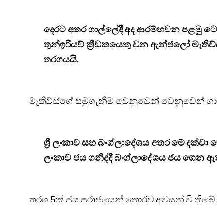
දෙරට අතර ගාල්ලේදී අද ආරම්භවන පළමු ටෙස්ට්
තුන්ඉරියව් ක්‍රීඩකයෙකු වන ඇන්ජලෝ මැතිව්ස්
තරගයයි.
මැතිව්ස්ගේ සමුගැනීම වෙනුවෙන් වෙනුවෙන් ගාල්ල
ශ්‍රී ලංකාව සහ බංග්ලාදේශය අතර මේ දක්වා ටෙ
ලංකාව ජය ගනිද්දී බංග්ලාදේශය ජය ගෙන ඇ
තරග 5ක් ජය පරාජයෙන් තොරව අවසන් වී තිබේ