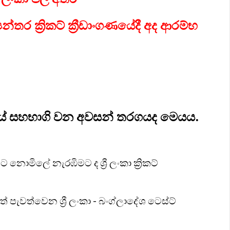
යන්තර ක්‍රිකට් ක්‍රීඩාංගණයේදී අද ආරම්භ
වියේ සහභාගි වන අවසන් තරගයද මෙයය.
නොමිලේ නැරඹිමට ද ශ්‍රී ලංකා ක්‍රිකට්
පැවත්වෙන ශ්‍රී ලංකා - බංග්ලාදේශ ටෙස්ට්