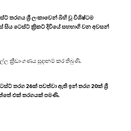
 තරගය ශ්‍රී ලංකාවෙන් බිහි වූ විශිෂ්ටම
 සිය ටෙස්ට් ක්‍රිකට් දිවියේ සහභාගි වන අවසන්
 ක්‍රීඩාංගණය සූදානම් කර තිබුණි.
ස්ට් තරග 26ක් පවත්වා ඇති ඉන් තරග 20ක් ශ්‍රී
ත්තේ එක් තරගයක් පමණි.
.