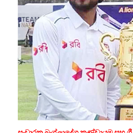
සංචාරක බංග්ලාදේශ කණ්ඩායම සහ ශ්‍රී