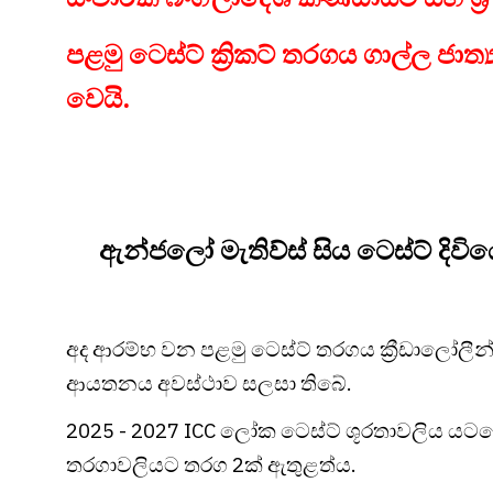
පළමු ටෙස්ට් ක්‍රිකට් තරගය ගාල්ල ජාත්‍
වෙයි.
ඇන්ජලෝ මැතිව්ස් සිය ටෙස්ට් දි
අද ආරම්භ වන පළමු ටෙස්ට් තරගය ක්‍රීඩාලෝලීන්ට 
ආයතනය අවස්ථාව සලසා තිබේ.
2025 - 2027 ICC ලෝක ටෙස්ට් ශූරතාවලිය යටතේ 
තරගාවලියට තරග 2ක් ඇතුළත්ය.