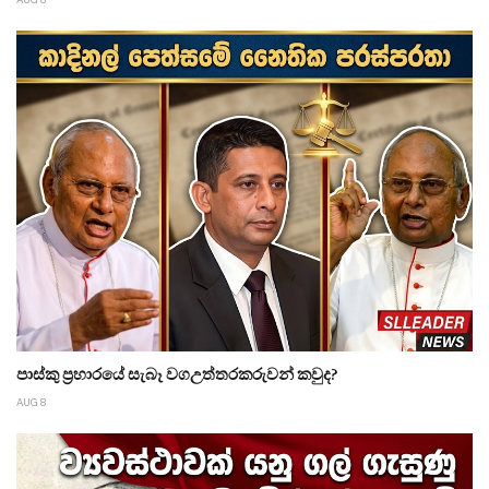
පාස්කු ප්‍රහාරයේ සැබෑ වගඋත්තරකරුවන් කවුද?
AUG 8