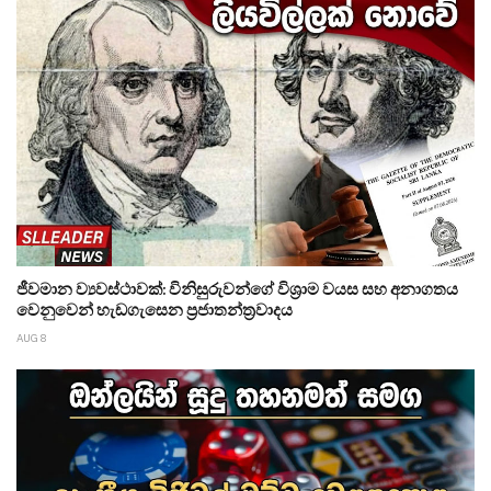
ජීවමාන ව්‍යවස්ථාවක්: විනිසුරුවන්ගේ විශ්‍රාම වයස සහ අනාගතය
වෙනුවෙන් හැඩගැසෙන ප්‍රජාතන්ත්‍රවාදය
AUG 8