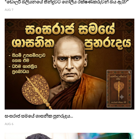
“ඩොලර් බිලියනයේ තීන්දුවට ගෝලීය රක්ෂණකරුවන් බිය ඇයි?”
AUG 7
සංඝරාජ සමයේ ශාසනික පුනරුදය...
AUG 6