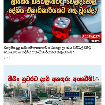
විදේශීය සූදු සමාගම් තහනමේ යටිපෙළ: ලාංකීය ඩිජිටල් ඔට්ටු
වෙළඳපොළ දේශීය ඒකාධිකාරියකට නතු වූයේද?
AUG 8