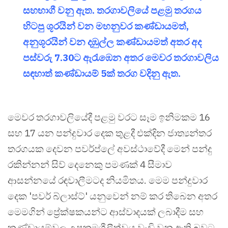
සහභාගී වනු ඇත. තරගාවලියේ පළමු තරගය
හිටපු ශූරයින් වන මහනුවර කණ්ඩායමත්,
අනුශූරයින් වන දඹුල්ල කණ්ඩායමත් අතර අද
පස්වරු 7.30ට ඇරැඹෙන අතර මෙවර තරගාවලිය
සඳහාත් කණ්ඩායම් 5ක් තරග වදිනු ඇත.
මෙවර තරගාවලියේදී පළමු වරට සෑම ඉනිමකම 16
සහ 17 යන පන්දුවාර දෙක තුළදී එක්දින ජාත්‍යන්තර
තරගයක දෙවන පවර්ප්ලේ අවස්ථාවේදී මෙන් පන්දු
රකින්නන් සිව් දෙනෙකු පමණක් 4 සීමාව
ආසන්නයේ රඳවාලීමටද නියමිතය. මෙම පන්දුවාර
දෙක 'පවර් බ්ලාස්ට්' යනුවෙන් නම් කර තිබෙන අතර
මෙමගින් ප්‍රේක්ෂකයන්ට ආස්වාදයක් ලබාදීම සහ
කණ්ඩායම්වල උපක්‍රමශීලීත්වය වැඩි වනු ඇති බවට