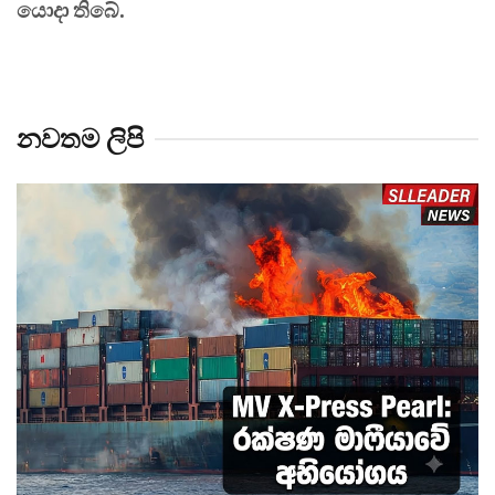
යොදා තිබේ.
නවතම ලිපි