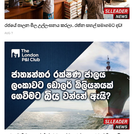
රජයේ පාලන මිල උල්ලංඝනය කරලා.. රත්න සහල් සමාගමට දඩ!
AUG 7