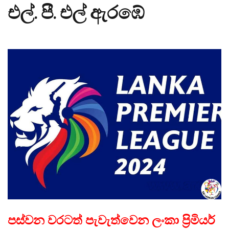
එල්. පී. එල් ඇරඹේ
පස්වන වරටත් පැවැත්වෙන ලංකා ප්‍රිමියර්