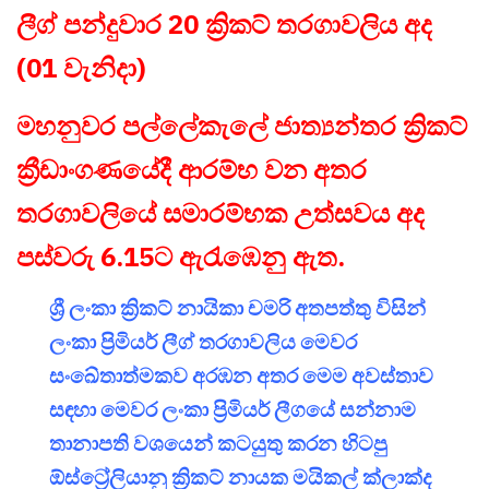
ලීග් පන්දුවාර 20 ක්‍රිකට් තරගාවලිය අද
(01 වැනිදා)
මහනුවර පල්ලේකැලේ ජාත්‍යන්තර ක්‍රිකට්
ක්‍රීඩාංගණයේදී ආරම්භ වන අතර
තරගාවලියේ සමාරම්භක උත්සවය අද
පස්වරු 6.15ට ඇරැඹෙනු ඇත.
ශ්‍රී ලංකා ක්‍රිකට් නායිකා චමරි අතපත්තු විසින්
ලංකා ප්‍රිමියර් ලීග් තරගාවලිය මෙවර
සංඛේතාත්මකව අරඹන අතර මෙම අවස්තාව
සඳහා මෙවර ලංකා ප්‍රිමියර් ලීගයේ සන්නාම
තානාපති වශයෙන් කටයුතු කරන හිටපු
ඕස්ට්‍රේලියානු ක්‍රිකට් නායක මයිකල් ක්ලාක්ද