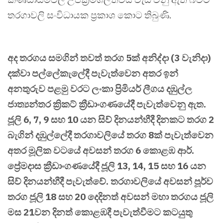
තරගාවලි සංවිධායක ප්‍රකාශ කොට තිබුණි.
අද තරගය සමගින් තවත් තරග 5ක් අනිද්දා (3 වැනිදා)
දක්වා පල්ලේකැලේදී පැවැත්වෙන අතර ඉන්
අනතුරුව පළමු වරට ලංකා ප්‍රිමියර් ලීගය දඹුල්ල
ජාත්‍යන්තර ක්‍රිකට් ක්‍රීඩාංගණයේදී පැවැත්වෙනු ඇත.
ජූලි 6, 7, 9 සහ 10 යන සිව් දිනයන්හීදී දිනකට තරග 2
බැගින් දඹුල්ලේදී තරගාවලියේ තරග 8ක් පැවැත්වෙන
අතර මූලික වටයේ අවසන් තරග 6 කොළඹ ආර්.
ප්‍රේමදාස ක්‍රීඩාංගණයේදී ජූලි 13, 14, 15 සහ 16 යන
සිව් දිනයන්හීදී පැවැත්වේ. තරගාවලියේ අවසන් පූර්ව
තරග ජූලි 18 සහ 20 දෙදිනත් අවසන් මහා තරගය ජූලි
මස 21වන දිනත් කොළඹදී පැවැත්වීමට කටයුතු