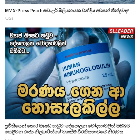
MV X-Press Pearl: ඩොලර් බිලියනයක වන්දිය අවසන් තීන්දුවද?
AUG 8
ප්‍රමිතියෙන් තොර ඖෂධ නඩුව: දේශපාලන චෝදනාවලින් ඔබ්බට
හෙළිවන රාජ්‍ය නිලධාරීන්ගේ වගකීම් විරහිතභාවයේ නිරුවත
AUG 8