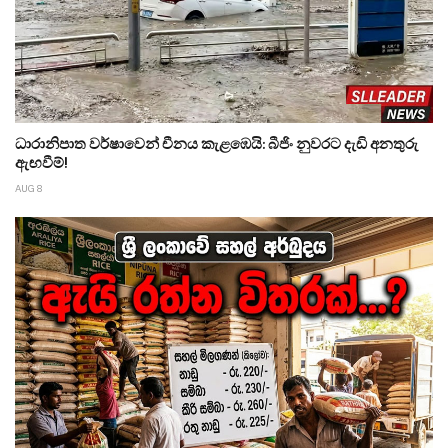
ධාරානිපාත වර්ෂාවෙන් චීනය කැළඹෙයි: බීජිං නුවරට දැඩි අනතුරු
ඇඟවීම්!
AUG 8