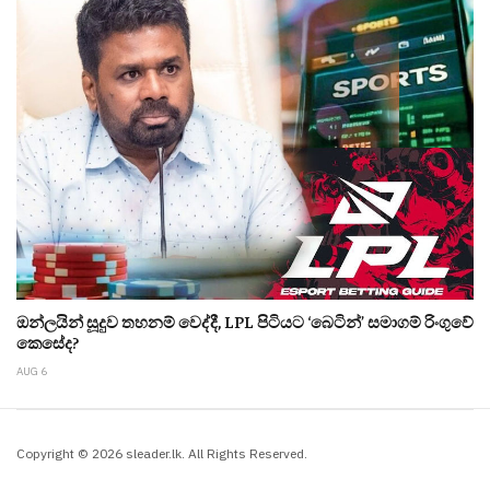
ඔන්ලයින් සූදුව තහනම් වෙද්දී, LPL පිටියට ‘බෙටින්’ සමාගම් රිංගුවේ
කෙසේද?
AUG 6
Copyright © 2026 sleader.lk. All Rights Reserved.